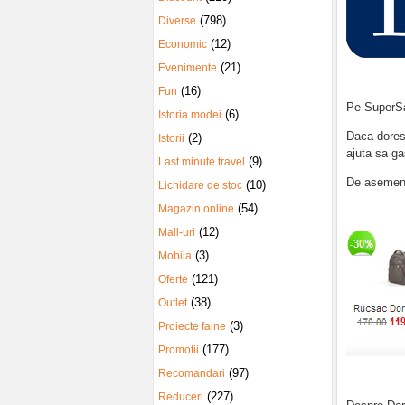
(798)
Diverse
(12)
Economic
(21)
Evenimente
(16)
Fun
Pe SuperSal
(6)
Istoria modei
Daca dorest
(2)
Istorii
ajuta sa ga
(9)
Last minute travel
De asemene
(10)
Lichidare de stoc
(54)
Magazin online
(12)
Mall-uri
(3)
Mobila
(121)
Oferte
(38)
Outlet
(3)
Proiecte faine
(177)
Promotii
(97)
Recomandari
(227)
Reduceri