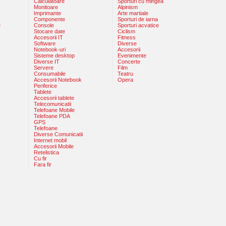
Calculatoare
Sporturi cu mingea
Monitoare
Alpinism
Imprimante
Arte martiale
Componente
Sporturi de iarna
e
Console
Sporturi acvatice
Stocare date
Ciclism
Accesorii IT
Fitness
Software
Diverse
Notebook-uri
Accesorii
Sisteme desktop
Evenimente
Diverse IT
Concerte
Servere
Film
Consumabile
Teatru
Accesorii Notebook
Opera
Periferice
Tablete
Accesorii tablete
Telecomunicatii
Telefoane Mobile
Telefoane PDA
GPS
Telefoane
Diverse Comunicatii
Internet mobil
Accesorii Mobile
Retelistica
Cu fir
Fara fir