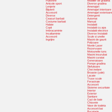
Pulovere
Mobilier de gradina
Articole sport
Diverse gradina
Lenjerie
Amenajari
Bijuterii
Amenajari interioare
Accesorii
Amenajari exterioar
Diverse
Detergenti
Ceasuri barbati
Automat
Costume barbati
Manual
Halate
Instalatii
Copii
Instalatii cu apa
Imbracaminte
Instalatii electrice
Incaltaminte
Diverse Instalatii
Accesorii
Scule si unelte
Ingrijire
Masini de gaurit
Polizoare
Nivele Laser
Rezervoare
Motounelte tuns
Masini insurubat
Masini curatat
Generatoare
Pompe gradina
Slefuitoare
Chei inelare
Broaste (yale)
Lacate
Truse scule
Ferastraie
Accesorii
Sisteme securitate
Interior
Exterior
Sanitare
Cazi de baie
Chiuvete
Vase de toaleta
Accesorii bai
Bucatarie