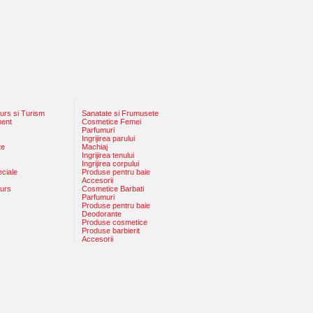
rs si Turism
Sanatate si Frumusete
ment
Cosmetice Femei
Parfumuri
Ingrijirea parului
te
Machiaj
Ingrijirea tenului
Ingrijirea corpului
eciale
Produse pentru baie
Accesorii
urs
Cosmetice Barbati
Parfumuri
Produse pentru baie
Deodorante
Produse cosmetice
Produse barbierit
Accesorii