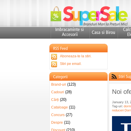
Aboneaza-te la stiri.
Stiri pe email.
(123)
Brand-uri
Noi o
(28)
Cadouri
(20)
Cărți
January 13, 
Tag-uri:
dorm
(11)
Cataloage
reduceri Do
(27)
Concurs
(11)
Despre
(210)
Discount