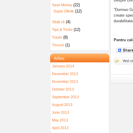
Despre Dorm
(22)
Save Money
“Dormeo Go 
(12)
Super Oferte
create spec
durabilitate
(4)
Stiați că
(12)
Tips & Tricks
(8)
Travel
Pentru ce
(1)
Tricouri
Vezi c
January 2014
December 2013
November 2013
October 2013
September 2013
August 2013
June 2013
May 2013
April 2013