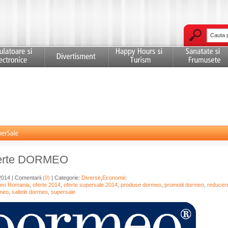
ferte DORMEO
2014 | Comentarii
(0)
| Categorie:
Diverse
,
Economic
eo Romania
,
oferte 2014
,
oferte supersale 2014
,
produse dormeo
,
promotii dormeo
,
reducer
rmeo
,
saltele dormeo
,
supersale