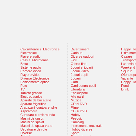
Calculatoare si Electronice
Divertisment
Happy Hou
Electronice
Cadouri
Ultim mo
Playere audio
Diverse cadouri
Cazare
Casti si Microfoane
Flori
Transport
Boxe
Oferte flori
Last minu
Sisteme audio
Jocuri si jucarii
Weekend
Camere video
Jocuri video
Sejururi
Playere video
Jocuri copii
Oferte sp
Diverse Electronice
Jucarii
Vacante
Echipamente optice
Carti
Happy Ho
Foto
Carti pentru copii
Food
TV
Literatura
Drink
Tablete grafice
Enciclopedii
Electrocasnice
Alte carti
Aparate de bucatarie
Muzica
Aparate frigorifice
CD si DVD
Aragazuri, cuptoare, plite
Filme
Aspiratoare
CD si DVD
Cuptoare cu microunde
Hobby
Masini de cusut
Pescuit
Masini de spalat
Camping
Masini de spalat vase
Instrumente muzicale
Uscatoare de rufe
Hobby diverse
Diverse
Sport