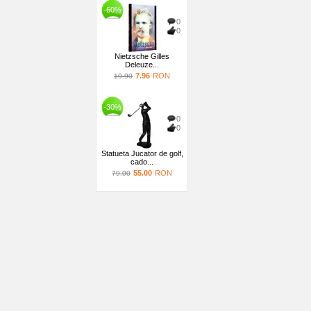
-60%
0
0
Nietzsche Gilles
Deleuze...
7.96
RON
19.90
-30%
0
0
Statueta Jucator de golf,
cado...
55.00
RON
79.00