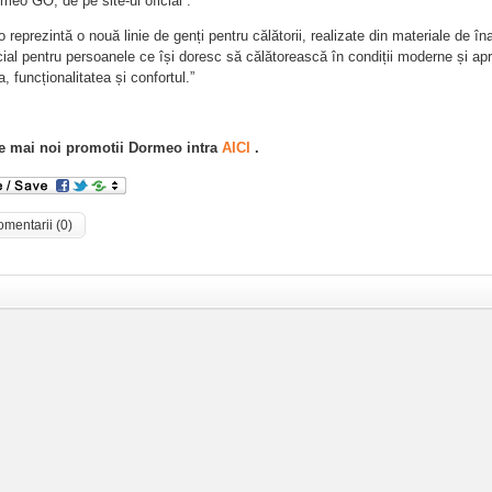
eo GO, de pe site-ul oficial :
reprezintă o nouă linie de genți pentru călătorii, realizate din materiale de îna
ial pentru persoanele ce își doresc să călătorească în condiții moderne și ap
a, funcționalitatea și confortul.”
le mai noi promotii Dormeo intra
AICI
.
omentarii (0)