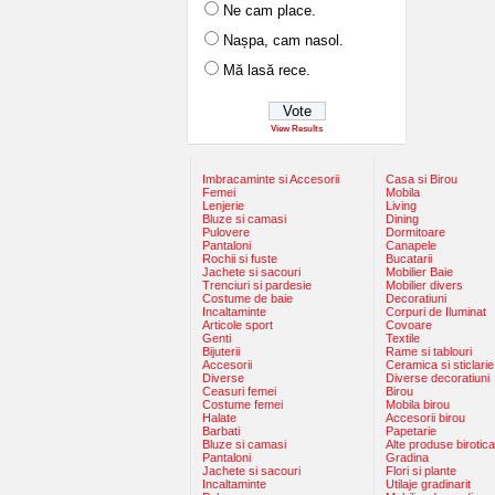
Ne cam place.
Nașpa, cam nasol.
Mă lasă rece.
View Results
Imbracaminte si Accesorii
Casa si Birou
Femei
Mobila
Lenjerie
Living
Bluze si camasi
Dining
Pulovere
Dormitoare
Pantaloni
Canapele
Rochii si fuste
Bucatarii
Jachete si sacouri
Mobilier Baie
Trenciuri si pardesie
Mobilier divers
Costume de baie
Decoratiuni
Incaltaminte
Corpuri de Iluminat
Articole sport
Covoare
Genti
Textile
Bijuterii
Rame si tablouri
Accesorii
Ceramica si sticlarie
Diverse
Diverse decoratiuni
Ceasuri femei
Birou
Costume femei
Mobila birou
Halate
Accesorii birou
Barbati
Papetarie
Bluze si camasi
Alte produse birotica
Pantaloni
Gradina
Jachete si sacouri
Flori si plante
Incaltaminte
Utilaje gradinarit