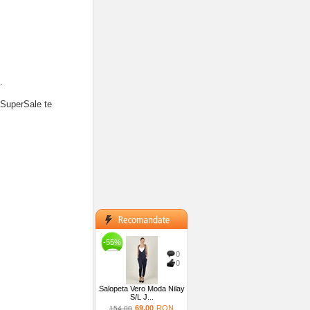
.
 SuperSale te
-55%
0
0
Salopeta Vero Moda Nilay
S/L J...
69.00
RON
154.00