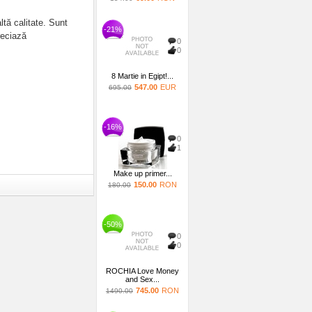
ltă calitate. Sunt
-21%
reciază
0
0
8 Martie in Egipt!...
547.00
EUR
695.00
-16%
0
1
Make up primer...
150.00
RON
180.00
-50%
0
0
ROCHIA Love Money
and Sex...
745.00
RON
1490.00