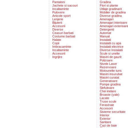
Pantaloni
Gradina
Jachete si sacouri
Flori si plante
Incaltaminte
Utilaje gradinarit
Pulovere
Mobilier de gradina
Articole sport
Diverse gradina
Lenjerie
Amenajari
Bijuterii
Amenajari interioare
Accesorii
Amenajari exterioar
Diverse
Detergenti
Ceasuri barbati
Automat
Costume barbati
Manual
Halate
Instalatii
Copii
Instalatii cu apa
Imbracaminte
Instalatii electrice
Incaltaminte
Diverse Instalatii
Accesorii
Scule si unelte
Ingrijire
Masini de gaurit
Polizoare
Nivele Laser
Rezervoare
Motounelte tuns
Masini insurubat
Masini curatat
Generatoare
Pompe gradina
Slefuitoare
Chei inelare
Broaste (yale)
Lacate
Truse scule
Ferastraie
Accesorii
Sisteme securitate
Interior
Exterior
Sanitare
Cazi de baie