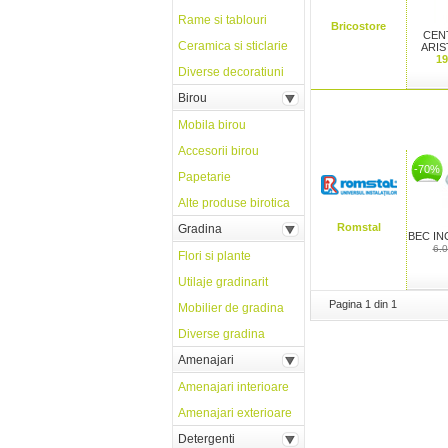
Rame si tablouri
Bricostore
CEN
Ceramica si sticlarie
ARIS
19
Diverse decoratiuni
Birou
Mobila birou
Accesorii birou
-70%
Papetarie
Alte produse birotica
Romstal
Gradina
BEC IN
6.
Flori si plante
Utilaje gradinarit
Pagina 1 din 1
Mobilier de gradina
Diverse gradina
Amenajari
Amenajari interioare
Amenajari exterioare
Detergenti