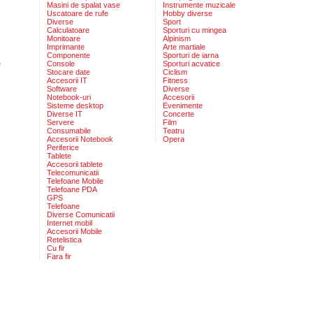
Masini de spalat vase
Instrumente muzicale
Uscatoare de rufe
Hobby diverse
Diverse
Sport
Calculatoare
Sporturi cu mingea
Monitoare
Alpinism
Imprimante
Arte martiale
Componente
Sporturi de iarna
e
Console
Sporturi acvatice
Stocare date
Ciclism
Accesorii IT
Fitness
Software
Diverse
Notebook-uri
Accesorii
Sisteme desktop
Evenimente
Diverse IT
Concerte
Servere
Film
Consumabile
Teatru
Accesorii Notebook
Opera
Periferice
Tablete
Accesorii tablete
Telecomunicatii
Telefoane Mobile
Telefoane PDA
GPS
Telefoane
Diverse Comunicatii
Internet mobil
Accesorii Mobile
Retelistica
Cu fir
Fara fir