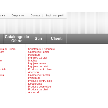
icare
Despre noi
Contact
Login companii
Cataloage de
Stiri
Clienti
Oferte
rs si Turism
Sanatate si Frumusete
ment
Cosmetice Femei
Parfumuri
Ingrijirea parului
te
Machiaj
Ingrijirea tenului
Ingrijirea corpului
eciale
Produse pentru baie
Accesorii
urs
Cosmetice Barbati
Parfumuri
Produse pentru baie
Deodorante
Produse cosmetice
Produse barbierit
Accesorii