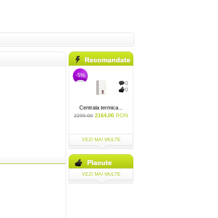
Recomandate
-5%
0
0
Centrala termica...
2164.00
RON
2299.00
VEZI MAI MULTE
Placute
VEZI MAI MULTE