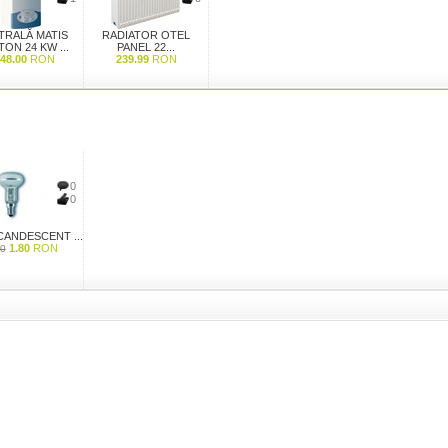
TRALĂ MATIS
RADIATOR OTEL
TON 24 KW ...
PANEL 22...
48.00
RON
239.99
RON
0
0
CANDESCENT ...
1.80
RON
00