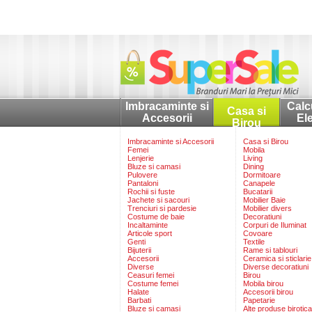
Imbracaminte si
Calc
Casa si
Accesorii
El
Birou
Imbracaminte si Accesorii
Casa si Birou
Femei
Mobila
Lenjerie
Living
Bluze si camasi
Dining
Pulovere
Dormitoare
Pantaloni
Canapele
Rochii si fuste
Bucatarii
Jachete si sacouri
Mobilier Baie
Trenciuri si pardesie
Mobilier divers
Costume de baie
Decoratiuni
Incaltaminte
Corpuri de Iluminat
Articole sport
Covoare
Genti
Textile
Bijuterii
Rame si tablouri
Accesorii
Ceramica si sticlarie
Diverse
Diverse decoratiuni
Ceasuri femei
Birou
Costume femei
Mobila birou
Halate
Accesorii birou
Barbati
Papetarie
Bluze si camasi
Alte produse birotica