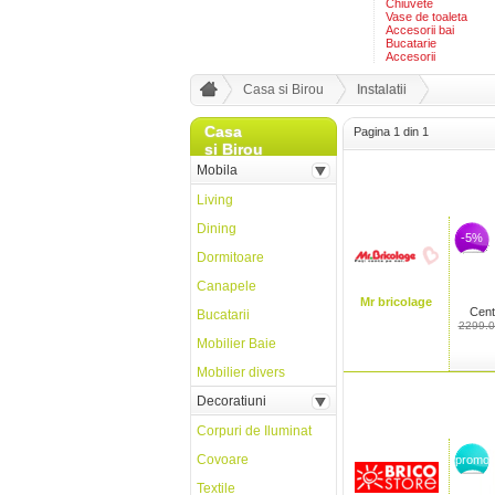
Chiuvete
Vase de toaleta
Accesorii bai
Bucatarie
Accesorii
Casa si Birou
Instalatii
Casa
Pagina 1 din 1
si Birou
Mobila
Living
Dining
-5%
Dormitoare
Canapele
Mr bricolage
Centr
Bucatarii
2299.0
Mobilier Baie
Mobilier divers
Decoratiuni
Corpuri de Iluminat
Covoare
promo
Textile