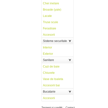
Chei inelare
Broaste (yale)
Lacate
Truse scule
Ferastraie
Accesorii
Sisteme securitate
Interior
Exterior
Sanitare
Cazi de baie
Chiuvete
Vase de toaleta
Accesorii bai
Bucatarie
Accesorii
Termeni si conditii
Contact