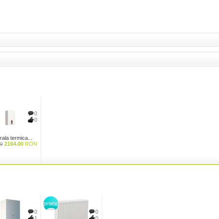
0
0
ala termica...
2164.00
RON
0
promo
0
0
1
0