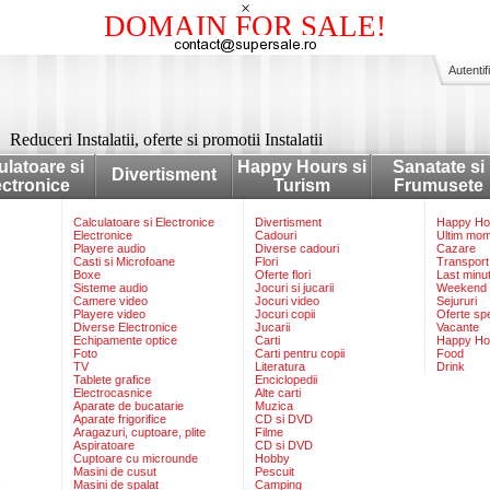
×
DOMAIN FOR SALE!
Autentif
Reduceri Instalatii, oferte si promotii Instalatii
ulatoare si
Happy Hours si
Sanatate si
Divertisment
ectronice
Turism
Frumusete
Calculatoare si Electronice
Divertisment
Happy Hou
Electronice
Cadouri
Ultim mo
Playere audio
Diverse cadouri
Cazare
Casti si Microfoane
Flori
Transport
Boxe
Oferte flori
Last minu
Sisteme audio
Jocuri si jucarii
Weekend
Camere video
Jocuri video
Sejururi
Playere video
Jocuri copii
Oferte sp
Diverse Electronice
Jucarii
Vacante
Echipamente optice
Carti
Happy Ho
Foto
Carti pentru copii
Food
TV
Literatura
Drink
Tablete grafice
Enciclopedii
Electrocasnice
Alte carti
Aparate de bucatarie
Muzica
Aparate frigorifice
CD si DVD
Aragazuri, cuptoare, plite
Filme
Aspiratoare
CD si DVD
Cuptoare cu microunde
Hobby
Masini de cusut
Pescuit
Masini de spalat
Camping