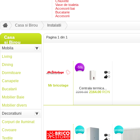
Chiuvete
Vase de toaleta
Accesorii bai
Bucatarie
Accesorii
Casa si Birou
Instalatii
Casa
Pagina 1 din 1
si Birou
Mobila
Living
Dining
-5%
Dormitoare
0
0
Canapele
Mr bricolage
Centrala termica...
Bucatarii
2164.00
RON
2299.00
Mobilier Baie
Mobilier divers
Decoratiuni
Corpuri de Iluminat
Covoare
promo
promo
0
Textile
1