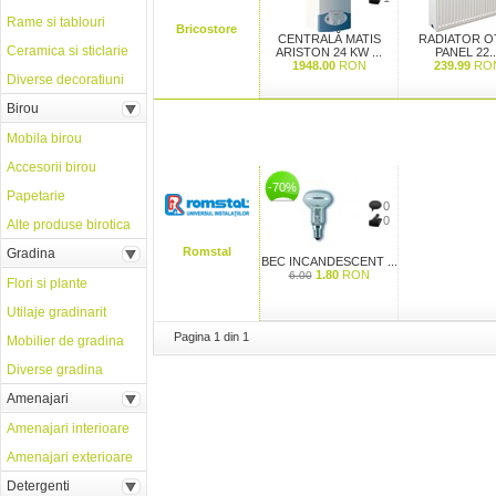
Rame si tablouri
Bricostore
CENTRALĂ MATIS
RADIATOR O
Ceramica si sticlarie
ARISTON 24 KW ...
PANEL 22..
1948.00
RON
239.99
RO
Diverse decoratiuni
Birou
Mobila birou
Accesorii birou
-70%
Papetarie
0
0
Alte produse birotica
Romstal
Gradina
BEC INCANDESCENT ...
1.80
RON
6.00
Flori si plante
Utilaje gradinarit
Pagina 1 din 1
Mobilier de gradina
Diverse gradina
Amenajari
Amenajari interioare
Amenajari exterioare
Detergenti