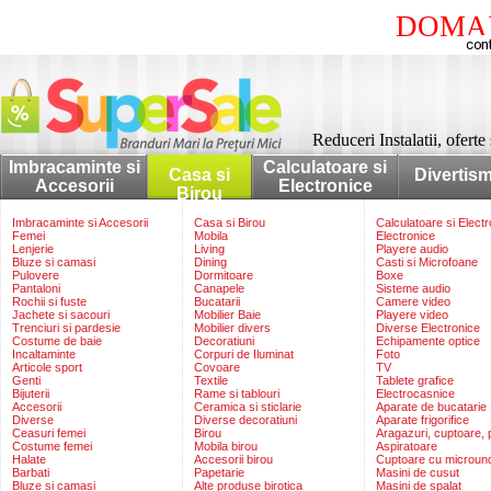
DOMAI
Reduceri Instalatii, oferte 
Imbracaminte si
Calculatoare si
Casa si
Divertis
Accesorii
Electronice
Birou
Imbracaminte si Accesorii
Casa si Birou
Calculatoare si Elect
Femei
Mobila
Electronice
Lenjerie
Living
Playere audio
Bluze si camasi
Dining
Casti si Microfoane
Pulovere
Dormitoare
Boxe
Pantaloni
Canapele
Sisteme audio
Rochii si fuste
Bucatarii
Camere video
Jachete si sacouri
Mobilier Baie
Playere video
Trenciuri si pardesie
Mobilier divers
Diverse Electronice
Costume de baie
Decoratiuni
Echipamente optice
Incaltaminte
Corpuri de Iluminat
Foto
Articole sport
Covoare
TV
Genti
Textile
Tablete grafice
Bijuterii
Rame si tablouri
Electrocasnice
Accesorii
Ceramica si sticlarie
Aparate de bucatarie
Diverse
Diverse decoratiuni
Aparate frigorifice
Ceasuri femei
Birou
Aragazuri, cuptoare, p
Costume femei
Mobila birou
Aspiratoare
Halate
Accesorii birou
Cuptoare cu microun
Barbati
Papetarie
Masini de cusut
Bluze si camasi
Alte produse birotica
Masini de spalat