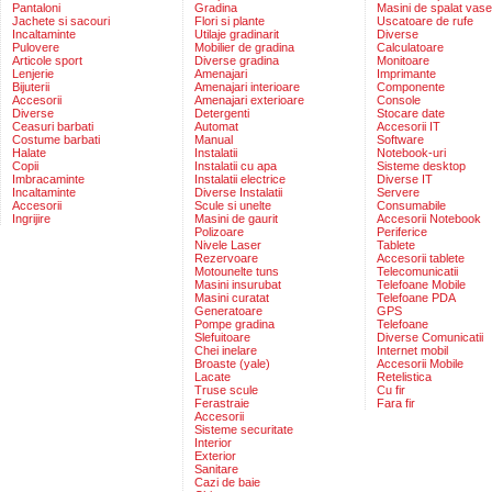
Pantaloni
Gradina
Masini de spalat vase
Jachete si sacouri
Flori si plante
Uscatoare de rufe
Incaltaminte
Utilaje gradinarit
Diverse
Pulovere
Mobilier de gradina
Calculatoare
Articole sport
Diverse gradina
Monitoare
Lenjerie
Amenajari
Imprimante
Bijuterii
Amenajari interioare
Componente
Accesorii
Amenajari exterioare
Console
Diverse
Detergenti
Stocare date
Ceasuri barbati
Automat
Accesorii IT
Costume barbati
Manual
Software
Halate
Instalatii
Notebook-uri
Copii
Instalatii cu apa
Sisteme desktop
Imbracaminte
Instalatii electrice
Diverse IT
Incaltaminte
Diverse Instalatii
Servere
Accesorii
Scule si unelte
Consumabile
Ingrijire
Masini de gaurit
Accesorii Notebook
Polizoare
Periferice
Nivele Laser
Tablete
Rezervoare
Accesorii tablete
Motounelte tuns
Telecomunicatii
Masini insurubat
Telefoane Mobile
Masini curatat
Telefoane PDA
Generatoare
GPS
Pompe gradina
Telefoane
Slefuitoare
Diverse Comunicatii
Chei inelare
Internet mobil
Broaste (yale)
Accesorii Mobile
Lacate
Retelistica
Truse scule
Cu fir
Ferastraie
Fara fir
Accesorii
Sisteme securitate
Interior
Exterior
Sanitare
Cazi de baie