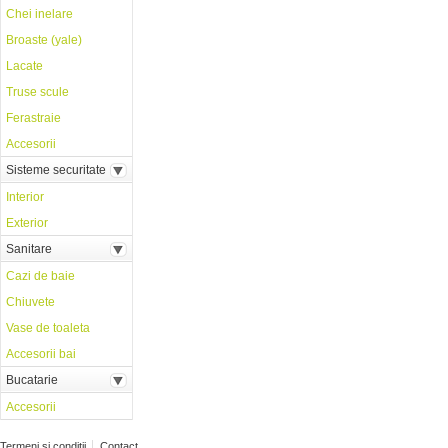
Chei inelare
Broaste (yale)
Lacate
Truse scule
Ferastraie
Accesorii
Sisteme securitate
Interior
Exterior
Sanitare
Cazi de baie
Chiuvete
Vase de toaleta
Accesorii bai
Bucatarie
Accesorii
Termeni si conditii
Contact