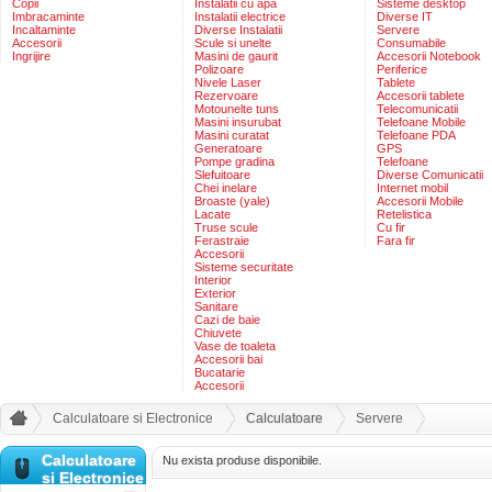
Copii
Instalatii cu apa
Sisteme desktop
Imbracaminte
Instalatii electrice
Diverse IT
Incaltaminte
Diverse Instalatii
Servere
Accesorii
Scule si unelte
Consumabile
Ingrijire
Masini de gaurit
Accesorii Notebook
Polizoare
Periferice
Nivele Laser
Tablete
Rezervoare
Accesorii tablete
Motounelte tuns
Telecomunicatii
Masini insurubat
Telefoane Mobile
Masini curatat
Telefoane PDA
Generatoare
GPS
Pompe gradina
Telefoane
Slefuitoare
Diverse Comunicatii
Chei inelare
Internet mobil
Broaste (yale)
Accesorii Mobile
Lacate
Retelistica
Truse scule
Cu fir
Ferastraie
Fara fir
Accesorii
Sisteme securitate
Interior
Exterior
Sanitare
Cazi de baie
Chiuvete
Vase de toaleta
Accesorii bai
Bucatarie
Accesorii
Calculatoare si Electronice
Calculatoare
Servere
Calculatoare
Nu exista produse disponibile.
si Electronice