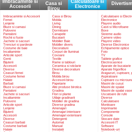
Imbracaminte si
Calculatoare si
Casa si
Divertis
Accesorii
Electronice
Birou
Imbracaminte si Accesorii
Casa si Birou
Calculatoare si Elect
Femei
Mobila
Electronice
Lenjerie
Living
Playere audio
Bluze si camasi
Dining
Casti si Microfoane
Pulovere
Dormitoare
Boxe
Pantaloni
Canapele
Sisteme audio
Rochii si fuste
Bucatarii
Camere video
Jachete si sacouri
Mobilier Baie
Playere video
Trenciuri si pardesie
Mobilier divers
Diverse Electronice
Costume de baie
Decoratiuni
Echipamente optice
Incaltaminte
Corpuri de Iluminat
Foto
Articole sport
Covoare
TV
Genti
Textile
Tablete grafice
Bijuterii
Rame si tablouri
Electrocasnice
Accesorii
Ceramica si sticlarie
Aparate de bucatarie
Diverse
Diverse decoratiuni
Aparate frigorifice
Ceasuri femei
Birou
Aragazuri, cuptoare, p
Costume femei
Mobila birou
Aspiratoare
Halate
Accesorii birou
Cuptoare cu microun
Barbati
Papetarie
Masini de cusut
Bluze si camasi
Alte produse birotica
Masini de spalat
Pantaloni
Gradina
Masini de spalat vase
Jachete si sacouri
Flori si plante
Uscatoare de rufe
Incaltaminte
Utilaje gradinarit
Diverse
Pulovere
Mobilier de gradina
Calculatoare
Articole sport
Diverse gradina
Monitoare
Lenjerie
Amenajari
Imprimante
Bijuterii
Amenajari interioare
Componente
Accesorii
Amenajari exterioare
Console
Diverse
Detergenti
Stocare date
Ceasuri barbati
Automat
Accesorii IT
Costume barbati
Manual
Software
Halate
Instalatii
Notebook-uri