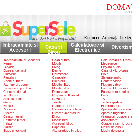
DOMAI
Reduceri Amenajari exteri
Imbracaminte si
Calculatoare si
Casa si
Divertis
Accesorii
Electronice
Birou
Imbracaminte si Accesorii
Casa si Birou
Calculatoare si Elect
Femei
Mobila
Electronice
Lenjerie
Living
Playere audio
Bluze si camasi
Dining
Casti si Microfoane
Pulovere
Dormitoare
Boxe
Pantaloni
Canapele
Sisteme audio
Rochii si fuste
Bucatarii
Camere video
Jachete si sacouri
Mobilier Baie
Playere video
Trenciuri si pardesie
Mobilier divers
Diverse Electronice
Costume de baie
Decoratiuni
Echipamente optice
Incaltaminte
Corpuri de Iluminat
Foto
Articole sport
Covoare
TV
Genti
Textile
Tablete grafice
Bijuterii
Rame si tablouri
Electrocasnice
Accesorii
Ceramica si sticlarie
Aparate de bucatarie
Diverse
Diverse decoratiuni
Aparate frigorifice
Ceasuri femei
Birou
Aragazuri, cuptoare, p
Costume femei
Mobila birou
Aspiratoare
Halate
Accesorii birou
Cuptoare cu microun
Barbati
Papetarie
Masini de cusut
Bluze si camasi
Alte produse birotica
Masini de spalat