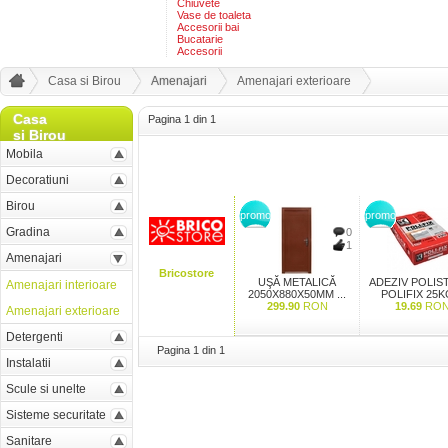
Chiuvete
Vase de toaleta
Accesorii bai
Bucatarie
Accesorii
Casa si Birou
Amenajari
Amenajari exterioare
Casa
Pagina 1 din 1
si Birou
Mobila
Decoratiuni
Birou
promo
promo
Gradina
0
1
Amenajari
Bricostore
UŞĂ METALICĂ
ADEZIV POLIS
Amenajari interioare
2050X880X50MM ...
POLIFIX 25KG
299.90
RON
19.69
RO
Amenajari exterioare
Detergenti
Pagina 1 din 1
Instalatii
Scule si unelte
Sisteme securitate
Sanitare