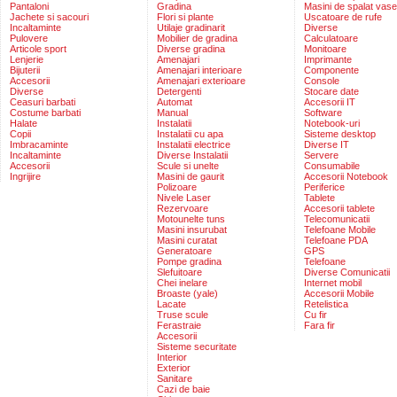
Pantaloni
Gradina
Masini de spalat vase
Jachete si sacouri
Flori si plante
Uscatoare de rufe
Incaltaminte
Utilaje gradinarit
Diverse
Pulovere
Mobilier de gradina
Calculatoare
Articole sport
Diverse gradina
Monitoare
Lenjerie
Amenajari
Imprimante
Bijuterii
Amenajari interioare
Componente
Accesorii
Amenajari exterioare
Console
Diverse
Detergenti
Stocare date
Ceasuri barbati
Automat
Accesorii IT
Costume barbati
Manual
Software
Halate
Instalatii
Notebook-uri
Copii
Instalatii cu apa
Sisteme desktop
Imbracaminte
Instalatii electrice
Diverse IT
Incaltaminte
Diverse Instalatii
Servere
Accesorii
Scule si unelte
Consumabile
Ingrijire
Masini de gaurit
Accesorii Notebook
Polizoare
Periferice
Nivele Laser
Tablete
Rezervoare
Accesorii tablete
Motounelte tuns
Telecomunicatii
Masini insurubat
Telefoane Mobile
Masini curatat
Telefoane PDA
Generatoare
GPS
Pompe gradina
Telefoane
Slefuitoare
Diverse Comunicatii
Chei inelare
Internet mobil
Broaste (yale)
Accesorii Mobile
Lacate
Retelistica
Truse scule
Cu fir
Ferastraie
Fara fir
Accesorii
Sisteme securitate
Interior
Exterior
Sanitare
Cazi de baie