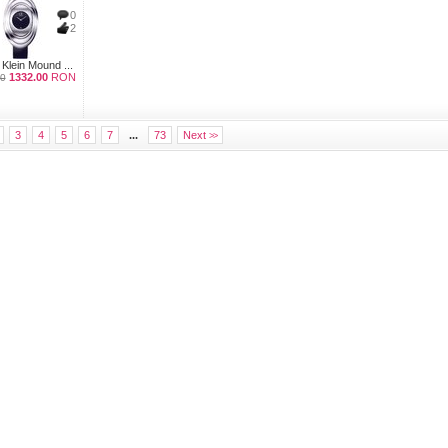
0
2
 Klein Mound ...
1332.00
RON
0
3
4
5
6
7
...
73
Next
>>