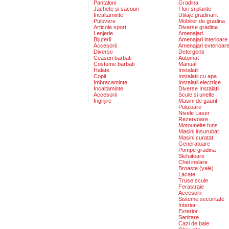
Pantaloni
Gradina
Jachete si sacouri
Flori si plante
Incaltaminte
Utilaje gradinarit
Pulovere
Mobilier de gradina
Articole sport
Diverse gradina
Lenjerie
Amenajari
Bijuterii
Amenajari interioare
Accesorii
Amenajari exterioar
Diverse
Detergenti
Ceasuri barbati
Automat
Costume barbati
Manual
Halate
Instalatii
Copii
Instalatii cu apa
Imbracaminte
Instalatii electrice
Incaltaminte
Diverse Instalatii
Accesorii
Scule si unelte
Ingrijire
Masini de gaurit
Polizoare
Nivele Laser
Rezervoare
Motounelte tuns
Masini insurubat
Masini curatat
Generatoare
Pompe gradina
Slefuitoare
Chei inelare
Broaste (yale)
Lacate
Truse scule
Ferastraie
Accesorii
Sisteme securitate
Interior
Exterior
Sanitare
Cazi de baie