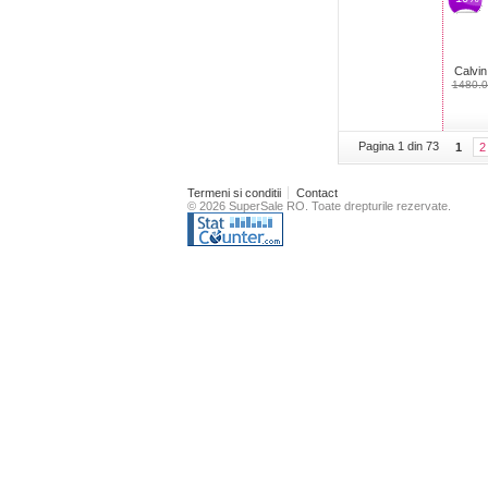
Calvin
1480.0
Pagina 1 din 73
1
2
Termeni si conditii
Contact
© 2026 SuperSale RO. Toate drepturile rezervate.