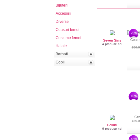
Bijuterii
Accesorii
Diverse
Ceasuri femei
-25%
Costume femei
Ceas f
Seven Sins
4 produse noi
Halate
159.
Barbati
Copii
-10%
Cea
180.0
Cellini
6 produse noi
-10%