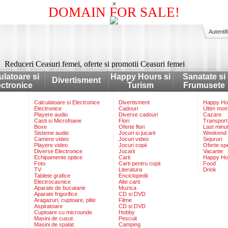
×
DOMAIN FOR SALE!
Autentif
Reduceri Ceasuri femei, oferte si promotii Ceasuri femei
ulatoare si
Happy Hours si
Sanatate si
Divertisment
ectronice
Turism
Frumusete
Calculatoare si Electronice
Divertisment
Happy Hou
Electronice
Cadouri
Ultim mo
Playere audio
Diverse cadouri
Cazare
Casti si Microfoane
Flori
Transport
Boxe
Oferte flori
Last minu
Sisteme audio
Jocuri si jucarii
Weekend
Camere video
Jocuri video
Sejururi
Playere video
Jocuri copii
Oferte sp
Diverse Electronice
Jucarii
Vacante
Echipamente optice
Carti
Happy Ho
Foto
Carti pentru copii
Food
TV
Literatura
Drink
Tablete grafice
Enciclopedii
Electrocasnice
Alte carti
Aparate de bucatarie
Muzica
Aparate frigorifice
CD si DVD
Aragazuri, cuptoare, plite
Filme
Aspiratoare
CD si DVD
Cuptoare cu microunde
Hobby
Masini de cusut
Pescuit
Masini de spalat
Camping