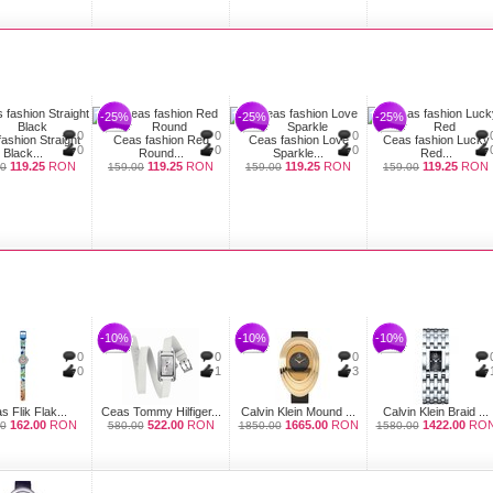
-25%
-25%
-25%
0
0
0
ashion Straight
Ceas fashion Red
Ceas fashion Love
Ceas fashion Lucky
0
0
0
Black...
Round...
Sparkle...
Red...
119.25
RON
119.25
RON
119.25
RON
119.25
RON
00
159.00
159.00
159.00
-10%
-10%
-10%
0
0
0
0
1
3
s Flik Flak...
Ceas Tommy Hilfiger...
Calvin Klein Mound ...
Calvin Klein Braid ...
162.00
RON
522.00
RON
1665.00
RON
1422.00
RO
0
580.00
1850.00
1580.00