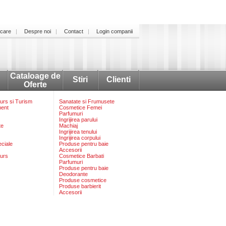
icare
Despre noi
Contact
Login companii
Cataloage de
Stiri
Clienti
Oferte
rs si Turism
Sanatate si Frumusete
ment
Cosmetice Femei
Parfumuri
Ingrijirea parului
te
Machiaj
Ingrijirea tenului
Ingrijirea corpului
eciale
Produse pentru baie
Accesorii
urs
Cosmetice Barbati
Parfumuri
Produse pentru baie
Deodorante
Produse cosmetice
Produse barbierit
Accesorii