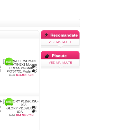
Recomandate
VEZI MAI MULTE
Placute
-100%
VEZI MAI MULTE
0
0
DRESS WOMAN
0
0
PXT847X1 Modern...
894.99
RON
0.00
-100%
0
0
GLORY P11598JSU-
0
0
02A...
844.99
RON
0.00