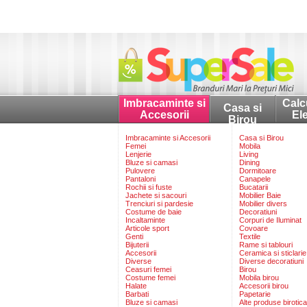
Imbracaminte si
Calc
Casa si
Accesorii
El
Birou
Imbracaminte si Accesorii
Casa si Birou
Femei
Mobila
Lenjerie
Living
Bluze si camasi
Dining
Pulovere
Dormitoare
Pantaloni
Canapele
Rochii si fuste
Bucatarii
Jachete si sacouri
Mobilier Baie
Trenciuri si pardesie
Mobilier divers
Costume de baie
Decoratiuni
Incaltaminte
Corpuri de Iluminat
Articole sport
Covoare
Genti
Textile
Bijuterii
Rame si tablouri
Accesorii
Ceramica si sticlarie
Diverse
Diverse decoratiuni
Ceasuri femei
Birou
Costume femei
Mobila birou
Halate
Accesorii birou
Barbati
Papetarie
Bluze si camasi
Alte produse birotica