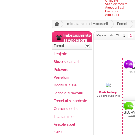
Chiuvete
Vase de toaleta
Accesorii bai
Bucatarie
Accesorii
Imbracaminte si Accesorii
Femei
Imbracaminte
Pagina 1 din 73
1
2
si Accesorii
Femei
Lenjerie
Bluze si camasi
-20%
CERA
Pulovere
1019.
Pantaloni
Rochii si fuste
Watchshop
Jachete si sacouri
724 produse noi
Trenciuri si pardesie
-100%
Costume de baie
GLORY 
Incaltaminte
0.00
Articole sport
Genti