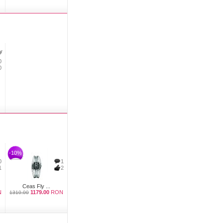
0
0
-10%
0
1
1
2
Ceas Fly ...
N
1179.00
RON
1310.00