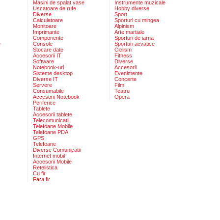
Masini de spalat vase
Instrumente muzicale
Uscatoare de rufe
Hobby diverse
Diverse
Sport
Calculatoare
Sporturi cu mingea
Monitoare
Alpinism
Imprimante
Arte martiale
Componente
Sporturi de iarna
e
Console
Sporturi acvatice
Stocare date
Ciclism
Accesorii IT
Fitness
Software
Diverse
Notebook-uri
Accesorii
Sisteme desktop
Evenimente
Diverse IT
Concerte
Servere
Film
Consumabile
Teatru
Accesorii Notebook
Opera
Periferice
Tablete
Accesorii tablete
Telecomunicatii
Telefoane Mobile
Telefoane PDA
GPS
Telefoane
Diverse Comunicatii
Internet mobil
Accesorii Mobile
Retelistica
Cu fir
Fara fir