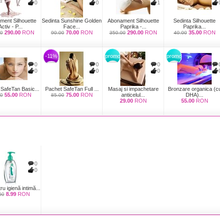
0
0
1
ent Silhouette
Sedinta Sunshine Golden
Abonament Silhouette
Sedinta Silhouette
Activ - P...
Face...
Paprika -...
Paprika...
290.00
RON
70.00
RON
290.00
RON
35.00
RON
0
90.00
350.00
40.00
-11%
promo
promo
0
0
0
0
0
0
 SafeTan Basic...
Pachet SafeTan Full ...
Masaj si impachetare
Bronzare organica (c
55.00
RON
75.00
RON
anticelul...
DHA)...
00
85.00
29.00
RON
55.00
RON
0
0
ru igienă intimă...
8.99
RON
00