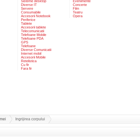
Sisteme desktop
Evenimente
Diverse IT
Concerte
Servere
Film
Consumabile
Teatru
Accesorii Notebook
Opera
Periferice
Tablete
Accesorii tablete
Telecomunicatii
Telefoane Mobile
Telefoane PDA
GPS
Telefoane
Diverse Comunicatii
Internet mobil
Accesorii Mobile
Retelistica
Cu fir
Fara fir
mei
Ingrijirea corpului