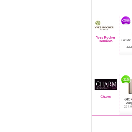
-28%
Yves Rocher
Gel de 
România
10.
-31%
Charm
GIO
Acqu
264.0