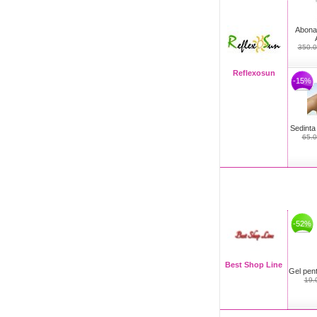
Abonam
350.0
Reflexosun
-15%
Sedinta
65.
-52%
Best Shop Line
Gel pent
19.