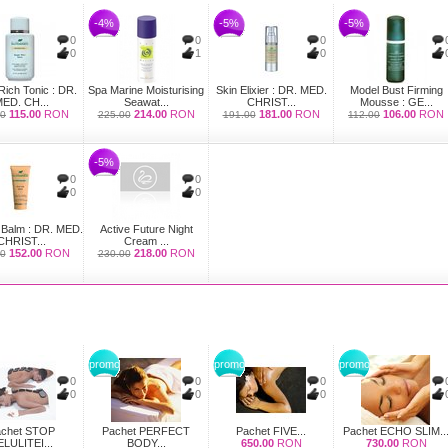
-4%
-5%
-5%
0
0
0
0
1
0
Rich Tonic : DR.
Spa Marine Moisturising
Skin Elixier : DR. MED.
Model Bust Firming
ED. CH...
Seawat...
CHRIST...
Mousse : GE...
115.00
RON
214.00
RON
181.00
RON
106.00
RON
00
225.00
191.00
112.00
-5%
0
0
0
0
 Balm : DR. MED.
Active Future Night
CHRIST...
Cream ...
152.00
RON
218.00
RON
0
230.00
promo
promo
promo
0
0
0
0
0
0
chet STOP
Pachet PERFECT
Pachet FIVE...
Pachet ECHO SLIM..
LULITEI...
BODY...
650.00
RON
730.00
RON