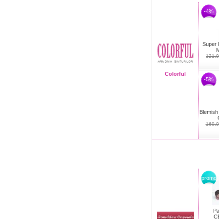
-4%
Super 
M
121.
Colorful
-5%
Blemish
160.0
promo
Pa
CE