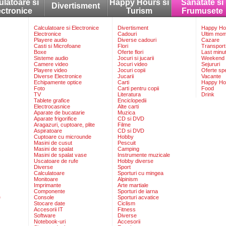
ulatoare si
Happy Hours si
Sanatate si
Divertisment
ectronice
Turism
Frumusete
Calculatoare si Electronice
Divertisment
Happy Hou
Electronice
Cadouri
Ultim mo
Playere audio
Diverse cadouri
Cazare
Casti si Microfoane
Flori
Transport
Boxe
Oferte flori
Last minu
Sisteme audio
Jocuri si jucarii
Weekend
Camere video
Jocuri video
Sejururi
Playere video
Jocuri copii
Oferte sp
Diverse Electronice
Jucarii
Vacante
Echipamente optice
Carti
Happy Ho
Foto
Carti pentru copii
Food
TV
Literatura
Drink
Tablete grafice
Enciclopedii
Electrocasnice
Alte carti
Aparate de bucatarie
Muzica
Aparate frigorifice
CD si DVD
Aragazuri, cuptoare, plite
Filme
Aspiratoare
CD si DVD
Cuptoare cu microunde
Hobby
Masini de cusut
Pescuit
Masini de spalat
Camping
Masini de spalat vase
Instrumente muzicale
Uscatoare de rufe
Hobby diverse
Diverse
Sport
Calculatoare
Sporturi cu mingea
Monitoare
Alpinism
Imprimante
Arte martiale
Componente
Sporturi de iarna
e
Console
Sporturi acvatice
Stocare date
Ciclism
Accesorii IT
Fitness
Software
Diverse
Notebook-uri
Accesorii