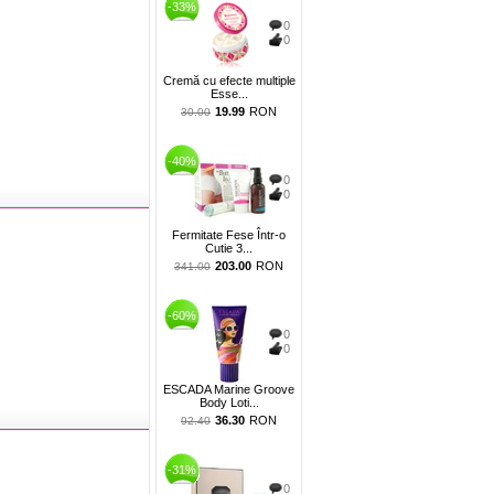
-33%
0
0
Cremă cu efecte multiple
Esse...
19.99
RON
30.00
-40%
0
0
Fermitate Fese Într-o
Cutie 3...
203.00
RON
341.00
-60%
0
0
ESCADA Marine Groove
Body Loti...
36.30
RON
92.40
-31%
0