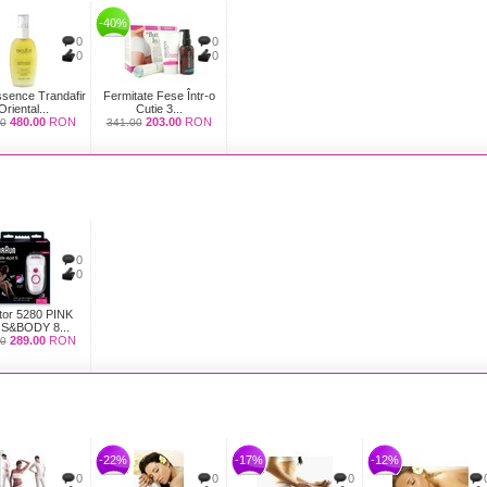
-40%
0
0
0
0
sence Trandafir
Fermitate Fese Într-o
Oriental...
Cutie 3...
480.00
RON
203.00
RON
0
341.00
0
0
ator 5280 PINK
S&BODY 8...
289.00
RON
0
-22%
-17%
-12%
0
0
0