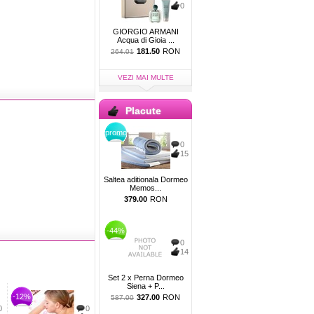
0
GIORGIO ARMANI
Acqua di Gioia ...
181.50
RON
264.01
VEZI MAI MULTE
Placute
promo
0
15
Saltea aditionala Dormeo
Memos...
379.00
RON
-44%
0
14
Set 2 x Perna Dormeo
Siena + P...
-12%
327.00
RON
587.00
0
0