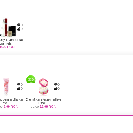
0
0
rty Glamour set
cosmeti...
9.00
RON
-33%
0
0
0
0
nt pentru tălpi cu
Cremă cu efecte multiple
ext...
Esse...
9.99
RON
19.99
RON
00
30.00