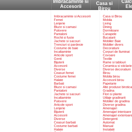
Imbracaminte si
Calc
Casa si
Accesorii
El
Birou
Imbracaminte si Accesorii
Casa si Birou
Femei
Mobila
Lenjerie
Living
Bluze si camasi
Dining
Pulovere
Dormitoare
Pantaloni
Canapele
Rochii si fuste
Bucatarii
Jachete si sacouri
Mobilier Baie
Trenciuri si pardesie
Mobilier divers
Costume de baie
Decoratiuni
Incaltaminte
Corpuri de Iluminat
Articole sport
Covoare
Genti
Textile
Bijuterii
Rame si tablouri
Accesorii
Ceramica si sticlarie
Diverse
Diverse decoratiuni
Ceasuri femei
Birou
Costume femei
Mobila birou
Halate
Accesorii birou
Barbati
Papetarie
Bluze si camasi
Alte produse birotica
Pantaloni
Gradina
Jachete si sacouri
Flori si plante
Incaltaminte
Utilaje gradinarit
Pulovere
Mobilier de gradina
Articole sport
Diverse gradina
Lenjerie
Amenajari
Bijuterii
Amenajari interioare
Accesorii
Amenajari exterioar
Diverse
Detergenti
Ceasuri barbati
Automat
Costume barbati
Manual
Halate
Instalatii