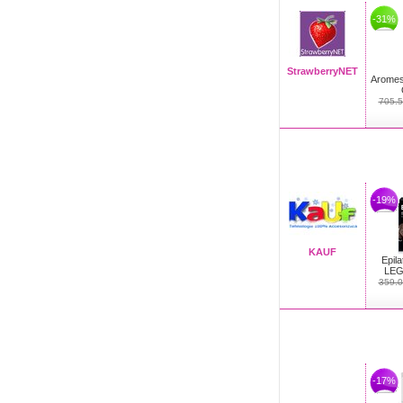
-31%
StrawberryNET
Aromes
705.5
-19%
KAUF
Epil
LEG
359.0
-17%