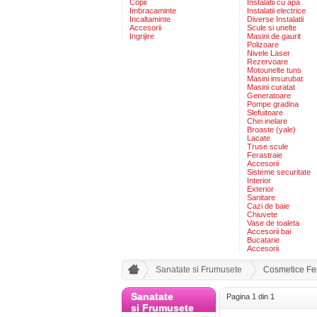
Copii
Instalatii cu apa
Imbracaminte
Instalatii electrice
Incaltaminte
Diverse Instalatii
Accesorii
Scule si unelte
Ingrijire
Masini de gaurit
Polizoare
Nivele Laser
Rezervoare
Motounelte tuns
Masini insurubat
Masini curatat
Generatoare
Pompe gradina
Slefuitoare
Chei inelare
Broaste (yale)
Lacate
Truse scule
Ferastraie
Accesorii
Sisteme securitate
Interior
Exterior
Sanitare
Cazi de baie
Chiuvete
Vase de toaleta
Accesorii bai
Bucatarie
Accesorii
Sanatate si Frumusete
Cosmetice Fe
Sanatate
Pagina 1 din 1
si Frumusete