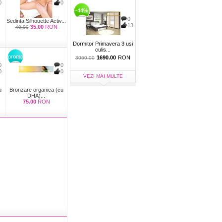
0
0
-44%
0
Sedinta Silhouette Activ...
13
35.00
RON
40.00
Dormitor Primavera 3 usi
culis...
promo
1690.00
RON
3060.00
0
0
0
0
VEZI MAI MULTE
u
Bronzare organica (cu
DHA)...
75.00
RON