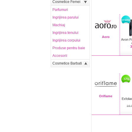
Cosmetice Femei
Parfumuri
Ingrijirea parului
promo
Machiaj
Ingrijirea tenului
Aoro
Avon Pa
Ingrijirea corpului
3
Produse pentru baie
Accesorii
Cosmetice Barbati
-37%
Oriflame
Exfolia
16.