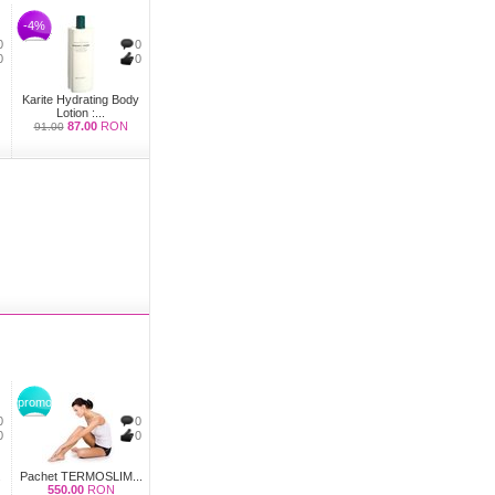
-4%
0
0
0
0
Karite Hydrating Body
Lotion :...
87.00
RON
91.00
promo
0
0
0
0
.
Pachet TERMOSLIM...
550.00
RON