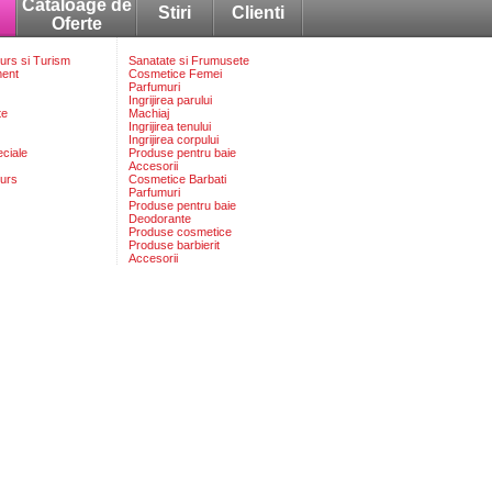
Cataloage de
Stiri
Clienti
Oferte
rs si Turism
Sanatate si Frumusete
ment
Cosmetice Femei
Parfumuri
Ingrijirea parului
te
Machiaj
Ingrijirea tenului
Ingrijirea corpului
eciale
Produse pentru baie
Accesorii
urs
Cosmetice Barbati
Parfumuri
Produse pentru baie
Deodorante
Produse cosmetice
Produse barbierit
Accesorii