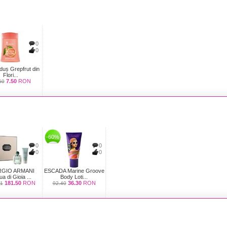
0
0
duș Grepfrut din
Flori...
7.50
RON
50
-60%
0
0
0
0
RGIO ARMANI
ESCADA Marine Groove
a di Gioia ...
Body Loti...
181.50
RON
36.30
RON
1
92.40