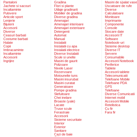
Pantaloni
Gradina
Masini de spalat vase
Jachete si sacouri
Flori si plante
Uscatoare de rufe
Incaltaminte
Utilaje gradinarit
Diverse
Pulovere
Mobilier de gradina
Calculatoare
Articole sport
Diverse gradina
Monitoare
Lenjerie
Amenajari
Imprimante
Bijuterii
Amenajari interioare
Componente
Accesorii
Amenajari exterioare
Console
Diverse
Detergenti
Stocare date
Ceasuri barbati
Automat
Accesorii IT
Costume barbati
Manual
Software
Halate
Instalatii
Notebook-uri
Copii
Instalatii cu apa
Sisteme desktop
Imbracaminte
Instalatii electrice
Diverse IT
Incaltaminte
Diverse Instalatii
Servere
Accesorii
Scule si unelte
Consumabile
Ingrijire
Masini de gaurit
Accesorii Notebook
Polizoare
Periferice
Nivele Laser
Tablete
Rezervoare
Accesorii tablete
Motounelte tuns
Telecomunicatii
Masini insurubat
Telefoane Mobile
Masini curatat
Telefoane PDA
Generatoare
GPS
Pompe gradina
Telefoane
Slefuitoare
Diverse Comunicatii
Chei inelare
Internet mobil
Broaste (yale)
Accesorii Mobile
Lacate
Retelistica
Truse scule
Cu fir
Ferastraie
Fara fir
Accesorii
Sisteme securitate
Interior
Exterior
Sanitare
Cazi de baie