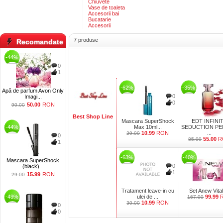
Chiuvete
Vase de toaleta
Accesorii bai
Bucatarie
Accesorii
7 produse
Recomandate
-44%
0
1
-62%
-35%
Apă de parfum Avon Only
0
Imagi...
0
50.00
RON
90.00
Best Shop Line
Mascara SuperShock
EDT INFINI
-44%
Max 10ml...
SEDUCTION P
10.99
RON
...
29.00
0
55.00
R
85.00
1
-63%
-40%
Mascara SuperShock
0
(black)...
1
15.99
RON
29.00
Tratament leave-in cu
Set Anew Vital
-49%
ulei de ...
99.99
167.00
10.99
RON
30.00
0
0