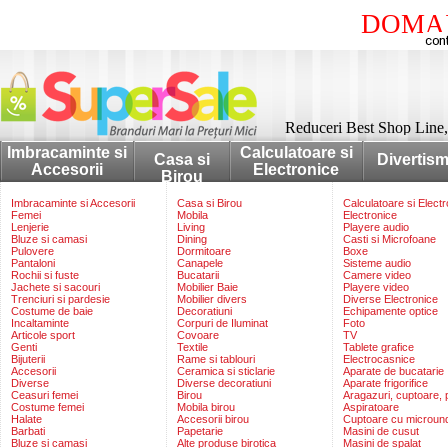
DOMAI
Reduceri Best Shop Line, 
Imbracaminte si
Calculatoare si
Casa si
Divertis
Accesorii
Electronice
Birou
Imbracaminte si Accesorii
Casa si Birou
Calculatoare si Elect
Femei
Mobila
Electronice
Lenjerie
Living
Playere audio
Bluze si camasi
Dining
Casti si Microfoane
Pulovere
Dormitoare
Boxe
Pantaloni
Canapele
Sisteme audio
Rochii si fuste
Bucatarii
Camere video
Jachete si sacouri
Mobilier Baie
Playere video
Trenciuri si pardesie
Mobilier divers
Diverse Electronice
Costume de baie
Decoratiuni
Echipamente optice
Incaltaminte
Corpuri de Iluminat
Foto
Articole sport
Covoare
TV
Genti
Textile
Tablete grafice
Bijuterii
Rame si tablouri
Electrocasnice
Accesorii
Ceramica si sticlarie
Aparate de bucatarie
Diverse
Diverse decoratiuni
Aparate frigorifice
Ceasuri femei
Birou
Aragazuri, cuptoare, p
Costume femei
Mobila birou
Aspiratoare
Halate
Accesorii birou
Cuptoare cu microun
Barbati
Papetarie
Masini de cusut
Bluze si camasi
Alte produse birotica
Masini de spalat