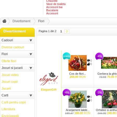
Chiuvete
Vase de toaleta
Accesorii bai
Bucatarie
Accesorii
Divertisment
Flori
Divertisment
Pagina 1 din 2
1
2
Cadouri
Diverse cadouri
Flori
promo
-4%
0
Oferte flori
0
Jocuri si jucarii
Cos de flori...
Gerbera la ghive
Jocuri video
269.00
RON
70.00
R
73.68
Jocuri copii
Jucarii
ElegantGift
-4%
-2%
Carti
0
0
Carti pentru copii
Literatura
Aranjament lalele...
Orhidee si anthu
180.00
RON
240.00
189.47
244.90
Enciclopedii