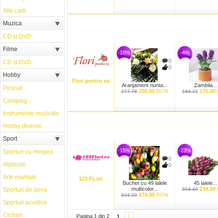
Alte carti
Muzica
CD si DVD
Filme
-10%
-4%
0
CD si DVD
0
Hobby
Flori pentru ea
Aranjament nunta...
Zambila...
Pescuit
250.00
RON
175.00
277.78
184.21
Camping
Instrumente muzicale
Hobby diverse
Sport
-15%
-23%
Sporturi cu mingea
0
Alpinism
0
Arte martiale
123 FLori
Buchet cu 49 lalele
45 lalele...
multicolor...
234.00
Sporturi de iarna
304.40
274.00
RON
324.20
Sporturi acvatice
Ciclism
Pagina 1 din 2
1
2