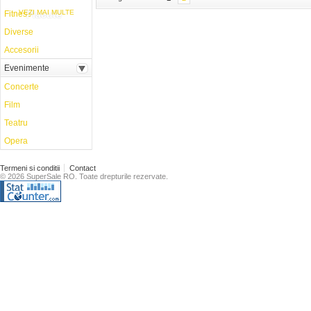
VEZI MAI MULTE
Fitness
Placute
Diverse
Accesorii
Evenimente
Concerte
Film
Teatru
Opera
Termeni si conditii
Contact
© 2026 SuperSale RO. Toate drepturile rezervate.