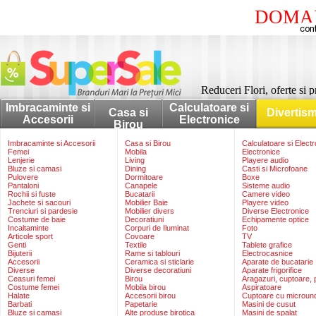
DOMAI
Reduceri Flori, oferte si p
Imbracaminte si
Calculatoare si
Casa si
Divertis
Accesorii
Electronice
Birou
Imbracaminte si Accesorii
Casa si Birou
Calculatoare si Elect
Femei
Mobila
Electronice
Lenjerie
Living
Playere audio
Bluze si camasi
Dining
Casti si Microfoane
Pulovere
Dormitoare
Boxe
Pantaloni
Canapele
Sisteme audio
Rochii si fuste
Bucatarii
Camere video
Jachete si sacouri
Mobilier Baie
Playere video
Trenciuri si pardesie
Mobilier divers
Diverse Electronice
Costume de baie
Decoratiuni
Echipamente optice
Incaltaminte
Corpuri de Iluminat
Foto
Articole sport
Covoare
TV
Genti
Textile
Tablete grafice
Bijuterii
Rame si tablouri
Electrocasnice
Accesorii
Ceramica si sticlarie
Aparate de bucatarie
Diverse
Diverse decoratiuni
Aparate frigorifice
Ceasuri femei
Birou
Aragazuri, cuptoare, p
Costume femei
Mobila birou
Aspiratoare
Halate
Accesorii birou
Cuptoare cu microun
Barbati
Papetarie
Masini de cusut
Bluze si camasi
Alte produse birotica
Masini de spalat