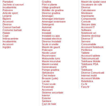
Pantaloni
Gradina
Masini de spalat vase
Jachete si sacouri
Flori si plante
Uscatoare de rufe
Incaltaminte
Utilaje gradinarit
Diverse
Pulovere
Mobilier de gradina
Calculatoare
Articole sport
Diverse gradina
Monitoare
Lenjerie
Amenajari
Imprimante
Bijuterii
Amenajari interioare
Componente
Accesorii
Amenajari exterioare
Console
Diverse
Detergenti
Stocare date
Ceasuri barbati
Automat
Accesorii IT
Costume barbati
Manual
Software
Halate
Instalatii
Notebook-uri
Copii
Instalatii cu apa
Sisteme desktop
Imbracaminte
Instalatii electrice
Diverse IT
Incaltaminte
Diverse Instalatii
Servere
Accesorii
Scule si unelte
Consumabile
Ingrijire
Masini de gaurit
Accesorii Notebook
Polizoare
Periferice
Nivele Laser
Tablete
Rezervoare
Accesorii tablete
Motounelte tuns
Telecomunicatii
Masini insurubat
Telefoane Mobile
Masini curatat
Telefoane PDA
Generatoare
GPS
Pompe gradina
Telefoane
Slefuitoare
Diverse Comunicatii
Chei inelare
Internet mobil
Broaste (yale)
Accesorii Mobile
Lacate
Retelistica
Truse scule
Cu fir
Ferastraie
Fara fir
Accesorii
Sisteme securitate
Interior
Exterior
Sanitare
Cazi de baie