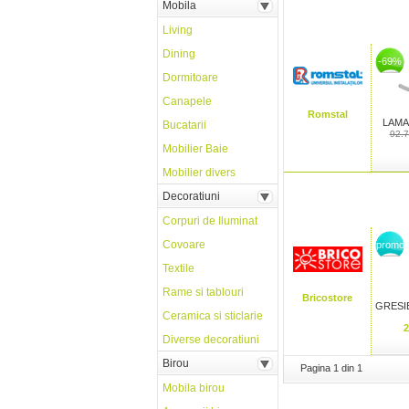
Mobila
Living
Dining
-69%
Dormitoare
Canapele
Romstal
LAMA
Bucatarii
92.
Mobilier Baie
Mobilier divers
Decoratiuni
Corpuri de Iluminat
Covoare
promo
Textile
Rame si tablouri
Bricostore
GRESIE
Ceramica si sticlarie
2
Diverse decoratiuni
Birou
Pagina 1 din 1
Mobila birou