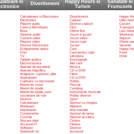
ulatoare si
Happy Hours si
Sanatate si
Divertisment
ectronice
Turism
Frumusete
Calculatoare si Electronice
Divertisment
Happy Hou
Electronice
Cadouri
Ultim mo
Playere audio
Diverse cadouri
Cazare
Casti si Microfoane
Flori
Transport
Boxe
Oferte flori
Last minu
Sisteme audio
Jocuri si jucarii
Weekend
Camere video
Jocuri video
Sejururi
Playere video
Jocuri copii
Oferte sp
Diverse Electronice
Jucarii
Vacante
Echipamente optice
Carti
Happy Ho
Foto
Carti pentru copii
Food
TV
Literatura
Drink
Tablete grafice
Enciclopedii
Electrocasnice
Alte carti
Aparate de bucatarie
Muzica
Aparate frigorifice
CD si DVD
Aragazuri, cuptoare, plite
Filme
Aspiratoare
CD si DVD
Cuptoare cu microunde
Hobby
Masini de cusut
Pescuit
Masini de spalat
Camping
Masini de spalat vase
Instrumente muzicale
Uscatoare de rufe
Hobby diverse
Diverse
Sport
Calculatoare
Sporturi cu mingea
Monitoare
Alpinism
Imprimante
Arte martiale
Componente
Sporturi de iarna
e
Console
Sporturi acvatice
Stocare date
Ciclism
Accesorii IT
Fitness
Software
Diverse
Notebook-uri
Accesorii