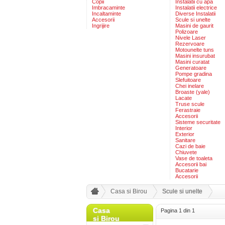
Copii
Instalatii cu apa
Imbracaminte
Instalatii electrice
Incaltaminte
Diverse Instalatii
Accesorii
Scule si unelte
Ingrijire
Masini de gaurit
Polizoare
Nivele Laser
Rezervoare
Motounelte tuns
Masini insurubat
Masini curatat
Generatoare
Pompe gradina
Slefuitoare
Chei inelare
Broaste (yale)
Lacate
Truse scule
Ferastraie
Accesorii
Sisteme securitate
Interior
Exterior
Sanitare
Cazi de baie
Chiuvete
Vase de toaleta
Accesorii bai
Bucatarie
Accesorii
Casa si Birou
Scule si unelte
Casa
Pagina 1 din 1
si Birou