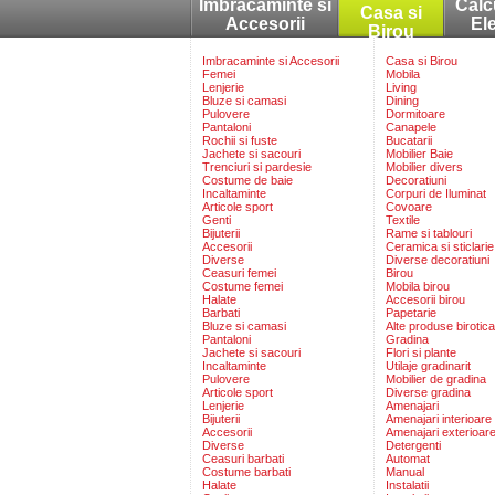
Imbracaminte si
Calc
Casa si
Accesorii
El
Birou
Imbracaminte si Accesorii
Casa si Birou
Femei
Mobila
Lenjerie
Living
Bluze si camasi
Dining
Pulovere
Dormitoare
Pantaloni
Canapele
Rochii si fuste
Bucatarii
Jachete si sacouri
Mobilier Baie
Trenciuri si pardesie
Mobilier divers
Costume de baie
Decoratiuni
Incaltaminte
Corpuri de Iluminat
Articole sport
Covoare
Genti
Textile
Bijuterii
Rame si tablouri
Accesorii
Ceramica si sticlarie
Diverse
Diverse decoratiuni
Ceasuri femei
Birou
Costume femei
Mobila birou
Halate
Accesorii birou
Barbati
Papetarie
Bluze si camasi
Alte produse birotica
Pantaloni
Gradina
Jachete si sacouri
Flori si plante
Incaltaminte
Utilaje gradinarit
Pulovere
Mobilier de gradina
Articole sport
Diverse gradina
Lenjerie
Amenajari
Bijuterii
Amenajari interioare
Accesorii
Amenajari exterioar
Diverse
Detergenti
Ceasuri barbati
Automat
Costume barbati
Manual
Halate
Instalatii