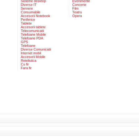
Sisteme desktop
Evenimente
Diverse IT
Concerte
Servere
Film
Consumabile
Teatru
Accesorii Notebook
Opera
Periferice
Tablete
Accesorii tablete
Telecomunicatii
Telefoane Mobile
Telefoane PDA
GPS
Telefoane
Diverse Comunicatii
Internet mobil
Accesorii Mobile
Retelistica
Cu fir
Fara fir