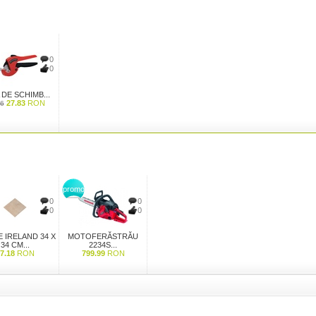
0
0
 DE SCHIMB...
27.83
RON
76
promo
0
0
0
0
 IRELAND 34 X
MOTOFERĂSTRĂU
34 CM...
2234S...
7.18
RON
799.99
RON