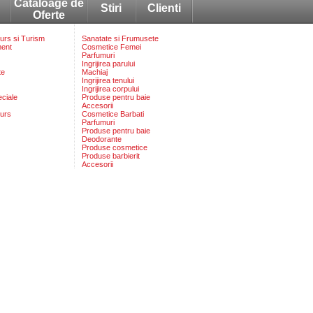
Cataloage de
Stiri
Clienti
Oferte
rs si Turism
Sanatate si Frumusete
ment
Cosmetice Femei
Parfumuri
Ingrijirea parului
te
Machiaj
Ingrijirea tenului
Ingrijirea corpului
eciale
Produse pentru baie
Accesorii
urs
Cosmetice Barbati
Parfumuri
Produse pentru baie
Deodorante
Produse cosmetice
Produse barbierit
Accesorii