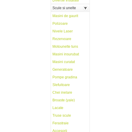
Diverse Instalatii
Scule si unelte
Masini de gaurit
Polizoare
Nivele Laser
Rezervoare
Motounelte tuns
Masini insurubat
Masini curatat
Generatoare
Pompe gradina
Slefuitoare
Chei inelare
Broaste (yale)
Lacate
Truse scule
Ferastraie
Accesorii