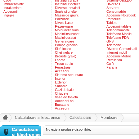
Copii
Instalatii cu apa
Sisteme desktop
Imbracaminte
Instalatii electrice
Diverse IT
Incaltaminte
Diverse Instalatii
Servere
Accesorii
Scule si unelte
Consumabile
Ingrijire
Masini de gaurit
Accesorii Notebook
Polizoare
Periferice
Nivele Laser
Tablete
Rezervoare
Accesorii tablete
Motounelte tuns
Telecomunicatii
Masini insurubat
Telefoane Mobile
Masini curatat
Telefoane PDA
Generatoare
GPS
Pompe gradina
Telefoane
Slefuitoare
Diverse Comunicatii
Chei inelare
Internet mobil
Broaste (yale)
Accesorii Mobile
Lacate
Retelistica
Truse scule
Cu fir
Ferastraie
Fara fir
Accesorii
Sisteme securitate
Interior
Exterior
Sanitare
Cazi de baie
Chiuvete
Vase de toaleta
Accesorii bai
Bucatarie
Accesorii
Calculatoare si Electronice
Calculatoare
Monitoare
Calculatoare
Nu exista produse disponibile.
si Electronice