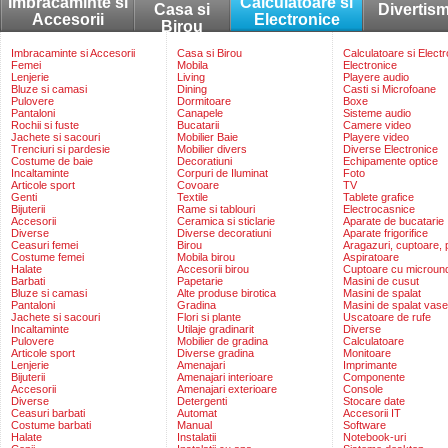
Imbracaminte si
Calculatoare si
Casa si
Divertis
Accesorii
Electronice
Birou
Imbracaminte si Accesorii
Casa si Birou
Calculatoare si Elect
Femei
Mobila
Electronice
Lenjerie
Living
Playere audio
Bluze si camasi
Dining
Casti si Microfoane
Pulovere
Dormitoare
Boxe
Pantaloni
Canapele
Sisteme audio
Rochii si fuste
Bucatarii
Camere video
Jachete si sacouri
Mobilier Baie
Playere video
Trenciuri si pardesie
Mobilier divers
Diverse Electronice
Costume de baie
Decoratiuni
Echipamente optice
Incaltaminte
Corpuri de Iluminat
Foto
Articole sport
Covoare
TV
Genti
Textile
Tablete grafice
Bijuterii
Rame si tablouri
Electrocasnice
Accesorii
Ceramica si sticlarie
Aparate de bucatarie
Diverse
Diverse decoratiuni
Aparate frigorifice
Ceasuri femei
Birou
Aragazuri, cuptoare, p
Costume femei
Mobila birou
Aspiratoare
Halate
Accesorii birou
Cuptoare cu microun
Barbati
Papetarie
Masini de cusut
Bluze si camasi
Alte produse birotica
Masini de spalat
Pantaloni
Gradina
Masini de spalat vase
Jachete si sacouri
Flori si plante
Uscatoare de rufe
Incaltaminte
Utilaje gradinarit
Diverse
Pulovere
Mobilier de gradina
Calculatoare
Articole sport
Diverse gradina
Monitoare
Lenjerie
Amenajari
Imprimante
Bijuterii
Amenajari interioare
Componente
Accesorii
Amenajari exterioare
Console
Diverse
Detergenti
Stocare date
Ceasuri barbati
Automat
Accesorii IT
Costume barbati
Manual
Software
Halate
Instalatii
Notebook-uri