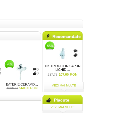
Recomandate
-55%
0
0
-70%
DISTRIBUITOR SAPUN
0
0
LICHID ...
0
0
107.00
RON
237.78
BATERIE CERAMIX...
VEZI MAI MULTE
560.00
RON
1866.67
Placute
VEZI MAI MULTE