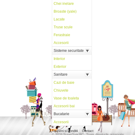
Chei inelare
Broaste (yale)
Lacate
Truse scule
Ferastraie
Accesorii
Sisteme securitate
Interior
Exterior
Sanitare
Cazi de baie
Chiuvete
Vase de toaleta
Accesorii bai
Bucatarie
Accesorii
Termeni si conditii
Contact
© 2026 SuperSale RO. Toate drepturile rezervate.