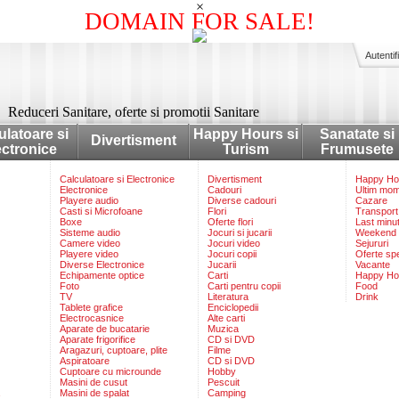
×
DOMAIN FOR SALE!
Autentif
Reduceri Sanitare, oferte si promotii Sanitare
ulatoare si
Happy Hours si
Sanatate si
Divertisment
ectronice
Turism
Frumusete
Calculatoare si Electronice
Divertisment
Happy Hou
Electronice
Cadouri
Ultim mo
Playere audio
Diverse cadouri
Cazare
Casti si Microfoane
Flori
Transport
Boxe
Oferte flori
Last minu
Sisteme audio
Jocuri si jucarii
Weekend
Camere video
Jocuri video
Sejururi
Playere video
Jocuri copii
Oferte sp
Diverse Electronice
Jucarii
Vacante
Echipamente optice
Carti
Happy Ho
Foto
Carti pentru copii
Food
TV
Literatura
Drink
Tablete grafice
Enciclopedii
Electrocasnice
Alte carti
Aparate de bucatarie
Muzica
Aparate frigorifice
CD si DVD
Aragazuri, cuptoare, plite
Filme
Aspiratoare
CD si DVD
Cuptoare cu microunde
Hobby
Masini de cusut
Pescuit
Masini de spalat
Camping