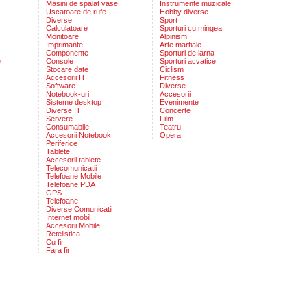
Masini de spalat vase
Instrumente muzicale
Uscatoare de rufe
Hobby diverse
Diverse
Sport
Calculatoare
Sporturi cu mingea
Monitoare
Alpinism
Imprimante
Arte martiale
Componente
Sporturi de iarna
e
Console
Sporturi acvatice
Stocare date
Ciclism
Accesorii IT
Fitness
Software
Diverse
Notebook-uri
Accesorii
Sisteme desktop
Evenimente
Diverse IT
Concerte
Servere
Film
Consumabile
Teatru
Accesorii Notebook
Opera
Periferice
Tablete
Accesorii tablete
Telecomunicatii
Telefoane Mobile
Telefoane PDA
GPS
Telefoane
Diverse Comunicatii
Internet mobil
Accesorii Mobile
Retelistica
Cu fir
Fara fir