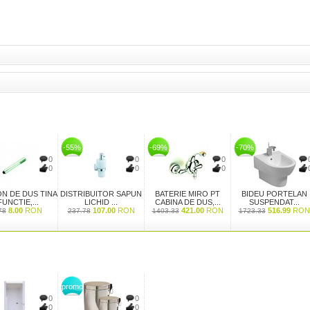
-55%
-69%
-70%
0
0
0
0
0
0
N DE DUS TINA
DISTRIBUITOR SAPUN
BATERIE MIRO PT
BIDEU PORTELAN
FUNCTIE,...
LICHID ...
CABINA DE DUS,...
SUSPENDAT...
8.00
RON
107.00
RON
421.00
RON
516.99
RON
78
237.78
1403.33
1723.33
promo
0
0
0
0