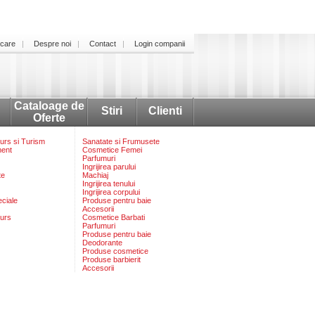
icare
Despre noi
Contact
Login companii
Cataloage de
Stiri
Clienti
Oferte
rs si Turism
Sanatate si Frumusete
ment
Cosmetice Femei
Parfumuri
Ingrijirea parului
te
Machiaj
Ingrijirea tenului
Ingrijirea corpului
eciale
Produse pentru baie
Accesorii
urs
Cosmetice Barbati
Parfumuri
Produse pentru baie
Deodorante
Produse cosmetice
Produse barbierit
Accesorii