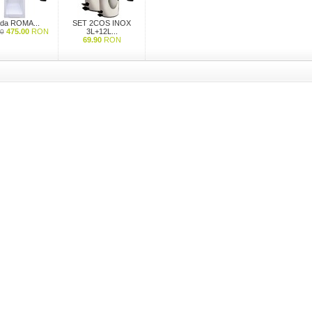
da ROMA...
SET 2COS INOX
475.00
RON
3L+12L...
0
69.90
RON