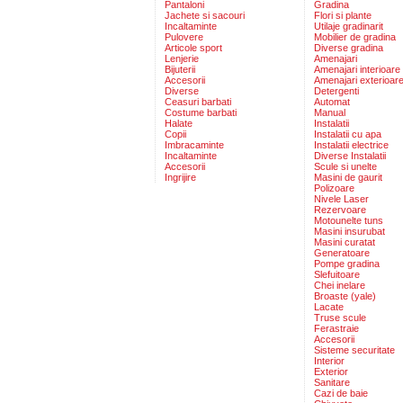
Pantaloni
Gradina
Jachete si sacouri
Flori si plante
Incaltaminte
Utilaje gradinarit
Pulovere
Mobilier de gradina
Articole sport
Diverse gradina
Lenjerie
Amenajari
Bijuterii
Amenajari interioare
Accesorii
Amenajari exterioar
Diverse
Detergenti
Ceasuri barbati
Automat
Costume barbati
Manual
Halate
Instalatii
Copii
Instalatii cu apa
Imbracaminte
Instalatii electrice
Incaltaminte
Diverse Instalatii
Accesorii
Scule si unelte
Ingrijire
Masini de gaurit
Polizoare
Nivele Laser
Rezervoare
Motounelte tuns
Masini insurubat
Masini curatat
Generatoare
Pompe gradina
Slefuitoare
Chei inelare
Broaste (yale)
Lacate
Truse scule
Ferastraie
Accesorii
Sisteme securitate
Interior
Exterior
Sanitare
Cazi de baie