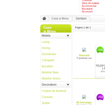
Chiuvete
Vase de toaleta
Accesorii bai
Bucatarie
Accesorii
Casa si Birou
Sanitare
Casa
Pagina 1 din 1
si Birou
Mobila
Living
Dining
-55%
Dormitoare
Romstal
5 produse noi
Canapele
TELEFO
Bucatarii
1 
17.
Mobilier Baie
Mobilier divers
Decoratiuni
Corpuri de Iluminat
Covoare
-26%
Mr bricolage
Textile