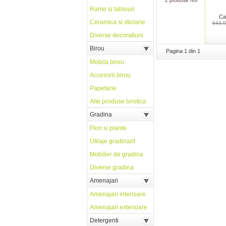
2 produse noi
Rame si tablouri
Ca
Ceramica si sticlarie
643.0
Diverse decoratiuni
Birou
Pagina 1 din 1
Mobila birou
Accesorii birou
Papetarie
Alte produse birotica
Gradina
Flori si plante
Utilaje gradinarit
Mobilier de gradina
Diverse gradina
Amenajari
Amenajari interioare
Amenajari exterioare
Detergenti