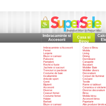
Imbracaminte si
Calc
Casa si
Accesorii
El
Birou
Imbracaminte si Accesorii
Casa si Birou
Femei
Mobila
Lenjerie
Living
Bluze si camasi
Dining
Pulovere
Dormitoare
Pantaloni
Canapele
Rochii si fuste
Bucatarii
Jachete si sacouri
Mobilier Baie
Trenciuri si pardesie
Mobilier divers
Costume de baie
Decoratiuni
Incaltaminte
Corpuri de Iluminat
Articole sport
Covoare
Genti
Textile
Bijuterii
Rame si tablouri
Accesorii
Ceramica si sticlarie
Diverse
Diverse decoratiuni
Ceasuri femei
Birou
Costume femei
Mobila birou
Halate
Accesorii birou
Barbati
Papetarie
Bluze si camasi
Alte produse birotica