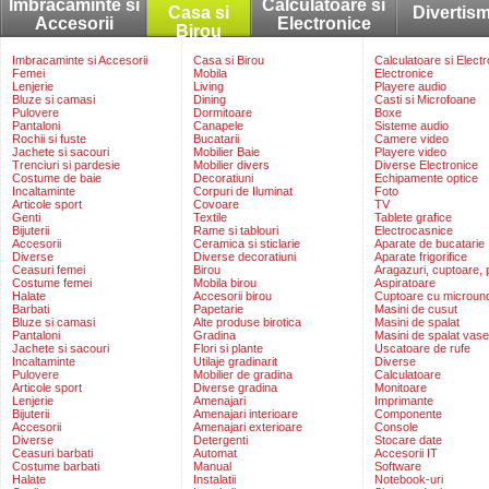
Imbracaminte si
Calculatoare si
Casa si
Divertis
Accesorii
Electronice
Birou
Imbracaminte si Accesorii
Casa si Birou
Calculatoare si Elect
Femei
Mobila
Electronice
Lenjerie
Living
Playere audio
Bluze si camasi
Dining
Casti si Microfoane
Pulovere
Dormitoare
Boxe
Pantaloni
Canapele
Sisteme audio
Rochii si fuste
Bucatarii
Camere video
Jachete si sacouri
Mobilier Baie
Playere video
Trenciuri si pardesie
Mobilier divers
Diverse Electronice
Costume de baie
Decoratiuni
Echipamente optice
Incaltaminte
Corpuri de Iluminat
Foto
Articole sport
Covoare
TV
Genti
Textile
Tablete grafice
Bijuterii
Rame si tablouri
Electrocasnice
Accesorii
Ceramica si sticlarie
Aparate de bucatarie
Diverse
Diverse decoratiuni
Aparate frigorifice
Ceasuri femei
Birou
Aragazuri, cuptoare, p
Costume femei
Mobila birou
Aspiratoare
Halate
Accesorii birou
Cuptoare cu microun
Barbati
Papetarie
Masini de cusut
Bluze si camasi
Alte produse birotica
Masini de spalat
Pantaloni
Gradina
Masini de spalat vase
Jachete si sacouri
Flori si plante
Uscatoare de rufe
Incaltaminte
Utilaje gradinarit
Diverse
Pulovere
Mobilier de gradina
Calculatoare
Articole sport
Diverse gradina
Monitoare
Lenjerie
Amenajari
Imprimante
Bijuterii
Amenajari interioare
Componente
Accesorii
Amenajari exterioare
Console
Diverse
Detergenti
Stocare date
Ceasuri barbati
Automat
Accesorii IT
Costume barbati
Manual
Software
Halate
Instalatii
Notebook-uri