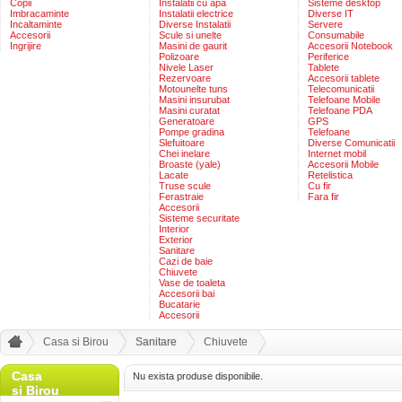
Copii
Instalatii cu apa
Sisteme desktop
Imbracaminte
Instalatii electrice
Diverse IT
Incaltaminte
Diverse Instalatii
Servere
Accesorii
Scule si unelte
Consumabile
Ingrijire
Masini de gaurit
Accesorii Notebook
Polizoare
Periferice
Nivele Laser
Tablete
Rezervoare
Accesorii tablete
Motounelte tuns
Telecomunicatii
Masini insurubat
Telefoane Mobile
Masini curatat
Telefoane PDA
Generatoare
GPS
Pompe gradina
Telefoane
Slefuitoare
Diverse Comunicatii
Chei inelare
Internet mobil
Broaste (yale)
Accesorii Mobile
Lacate
Retelistica
Truse scule
Cu fir
Ferastraie
Fara fir
Accesorii
Sisteme securitate
Interior
Exterior
Sanitare
Cazi de baie
Chiuvete
Vase de toaleta
Accesorii bai
Bucatarie
Accesorii
Casa si Birou
Sanitare
Chiuvete
Casa
Nu exista produse disponibile.
si Birou