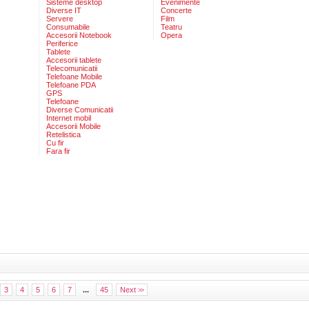
Sisteme desktop
Evenimente
Diverse IT
Concerte
Servere
Film
Consumabile
Teatru
Accesorii Notebook
Opera
Periferice
Tablete
Accesorii tablete
Telecomunicatii
Telefoane Mobile
Telefoane PDA
GPS
Telefoane
Diverse Comunicatii
Internet mobil
Accesorii Mobile
Retelistica
Cu fir
Fara fir
3
4
5
6
7
...
45
Next
>>