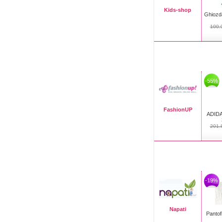
Kids-shop
Ghiozda
100.
-55%
FashionUP
ADIDA
201.
-19%
Napati
Pantofi