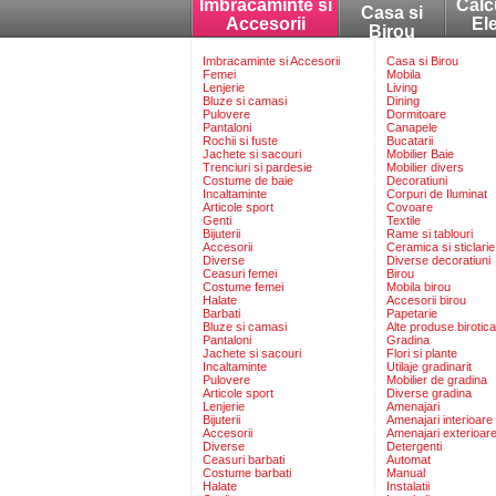
Imbracaminte si
Calc
Casa si
Accesorii
El
Birou
Imbracaminte si Accesorii
Casa si Birou
Femei
Mobila
Lenjerie
Living
Bluze si camasi
Dining
Pulovere
Dormitoare
Pantaloni
Canapele
Rochii si fuste
Bucatarii
Jachete si sacouri
Mobilier Baie
Trenciuri si pardesie
Mobilier divers
Costume de baie
Decoratiuni
Incaltaminte
Corpuri de Iluminat
Articole sport
Covoare
Genti
Textile
Bijuterii
Rame si tablouri
Accesorii
Ceramica si sticlarie
Diverse
Diverse decoratiuni
Ceasuri femei
Birou
Costume femei
Mobila birou
Halate
Accesorii birou
Barbati
Papetarie
Bluze si camasi
Alte produse birotica
Pantaloni
Gradina
Jachete si sacouri
Flori si plante
Incaltaminte
Utilaje gradinarit
Pulovere
Mobilier de gradina
Articole sport
Diverse gradina
Lenjerie
Amenajari
Bijuterii
Amenajari interioare
Accesorii
Amenajari exterioar
Diverse
Detergenti
Ceasuri barbati
Automat
Costume barbati
Manual
Halate
Instalatii