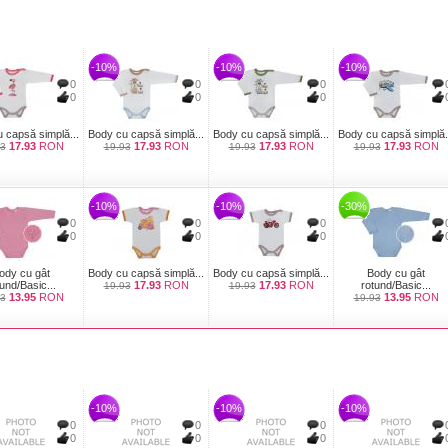
-10%
-10%
-10%
0
0
0
0
0
0
 capsă simplă...
Body cu capsă simplă...
Body cu capsă simplă...
Body cu capsă simplă.
17.93
RON
17.93
RON
17.93
RON
17.93
RON
93
19.93
19.93
19.93
-10%
-10%
-30%
0
0
0
0
0
0
ody cu gât
Body cu capsă simplă...
Body cu capsă simplă...
Body cu gât
und/Basic...
17.93
RON
17.93
RON
rotund/Basic...
19.93
19.93
13.95
RON
13.95
RON
93
19.93
-10%
-10%
-10%
0
0
0
0
0
0