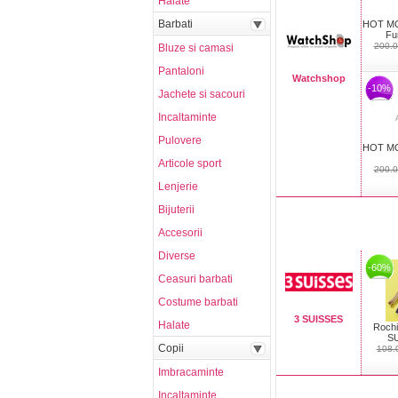
Halate
Barbati
HOT M
Fu
200.0
Bluze si camasi
Pantaloni
Watchshop
-10%
Jachete si sacouri
Incaltaminte
Pulovere
HOT M
Articole sport
200.0
Lenjerie
Bijuterii
Accesorii
Diverse
-60%
Ceasuri barbati
Costume barbati
3 SUISSES
Halate
Rochi
SU
Copii
108.
Imbracaminte
Incaltaminte