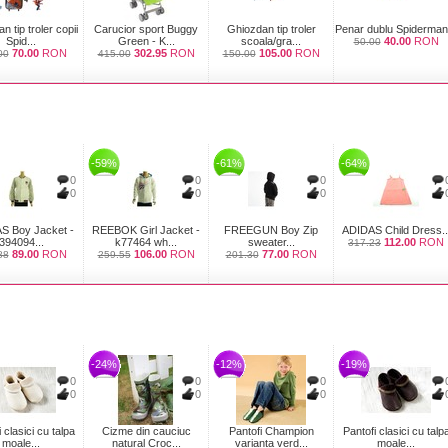
n tip troler copii
Carucior sport Buggy
Ghiozdan tip troler
Penar dublu Spiderman.
Spid...
Green - K...
scoala/gra...
40.00
RON
50.00
70.00
RON
302.95
RON
105.00
RON
00
415.00
150.00
-59%
-61%
-64%
0
0
0
0
0
0
S Boy Jacket -
REEBOK Girl Jacket -
FREEGUN Boy Zip
ADIDAS Child Dress..
394094...
k77464 wh...
sweater...
112.00
RON
317.23
89.00
RON
106.00
RON
77.00
RON
88
259.55
201.30
-24%
-12%
-19%
0
0
0
0
0
0
 clasici cu talpa
Cizme din cauciuc
Pantofi Champion
Pantofi clasici cu talp
moale...
natural Croc...
varianta verd...
moale...