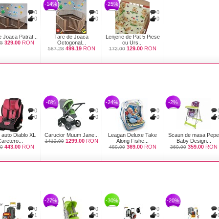
-14%
-25%
0
0
0
0
0
0
 Joaca Patrat...
Tarc de Joaca
Lenjerie de Pat 5 Piese
329.00
RON
Octogonal...
cu Urs...
5
499.19
RON
129.00
RON
587.28
172.00
-8%
-24%
-2%
0
0
0
0
0
0
 auto Diablo XL
Carucior Muum Jane...
Leagan Deluxe Take
Scaun de masa Pepe
aretero...
1299.00
RON
Along Fishe...
Baby Design...
1412.00
443.00
RON
369.00
RON
359.00
RON
0
489.00
369.00
-27%
-30%
-20%
0
0
0
1
0
0