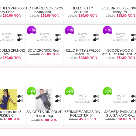
ODELS ZFBN060
HOT MODELS ZFLS025
HELLO KITTY
CELEBRITIES ZFLN0
nny Plane...
Beauty And ...
ZFLN058...
Disney Pri...
180.00
RON
198.00
RON
180.00
RON
198.00
RON
0
220.00
200.00
220.00
-10%
-10%
-10%
0
0
0
0
0
0
ODELS ZFLN062
SOLA ZFCN032 Red...
HELLO KITTY ZFFL006
SCOOBY-DOO &
Cars...
225.00
RON
Limited Ed...
MYSTERY MACHINE Z.
250.00
180.00
RON
342.00
RON
261.00
RON
0
380.00
290.00
-49%
-59%
-30%
0
0
0
0
0
0
e pentru fete 3
SALOPETĂ DIN POLAR
BERMUDE ADIDAS DIN
JACHETA PARKA CU
ISSES C...
POLIESTER B...
GLUGĂ KAPORA...
FIN NOU-N�...
43.00
RON
45.00
RON
378.00
RON
00
112.00
540.00
49.00
RON
97.00