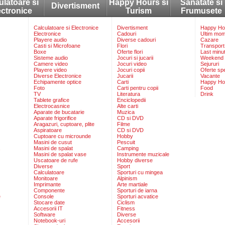
ulatoare si
Happy Hours si
Sanatate si
Divertisment
ectronice
Turism
Frumusete
Calculatoare si Electronice
Divertisment
Happy Hou
Electronice
Cadouri
Ultim mo
Playere audio
Diverse cadouri
Cazare
Casti si Microfoane
Flori
Transport
Boxe
Oferte flori
Last minu
Sisteme audio
Jocuri si jucarii
Weekend
Camere video
Jocuri video
Sejururi
Playere video
Jocuri copii
Oferte sp
Diverse Electronice
Jucarii
Vacante
Echipamente optice
Carti
Happy Ho
Foto
Carti pentru copii
Food
TV
Literatura
Drink
Tablete grafice
Enciclopedii
Electrocasnice
Alte carti
Aparate de bucatarie
Muzica
Aparate frigorifice
CD si DVD
Aragazuri, cuptoare, plite
Filme
Aspiratoare
CD si DVD
Cuptoare cu microunde
Hobby
Masini de cusut
Pescuit
Masini de spalat
Camping
Masini de spalat vase
Instrumente muzicale
Uscatoare de rufe
Hobby diverse
Diverse
Sport
Calculatoare
Sporturi cu mingea
Monitoare
Alpinism
Imprimante
Arte martiale
Componente
Sporturi de iarna
e
Console
Sporturi acvatice
Stocare date
Ciclism
Accesorii IT
Fitness
Software
Diverse
Notebook-uri
Accesorii