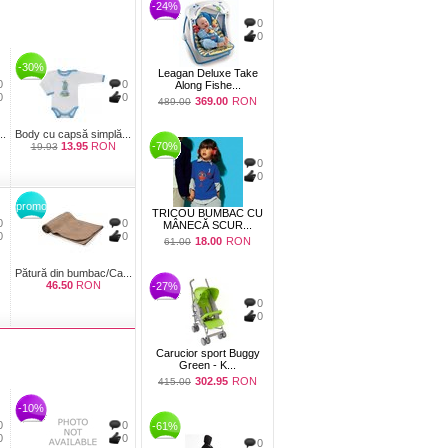
-24%
0
0
-30%
Leagan Deluxe Take
0
0
Along Fishe...
0
0
369.00
RON
489.00
..
Body cu capsă simplă...
13.95
RON
-70%
19.93
0
0
promo
TRICOU BUMBAC CU
0
0
MÂNECĂ SCUR...
0
0
18.00
RON
61.00
Pătură din bumbac/Ca...
46.50
RON
-27%
0
0
Carucior sport Buggy
Green - K...
302.95
RON
415.00
-10%
0
0
-61%
0
0
0