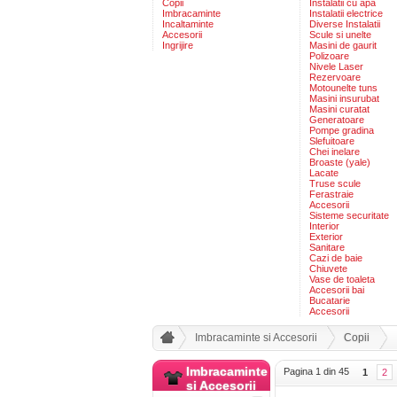
Copii
Instalatii cu apa
Imbracaminte
Instalatii electrice
Incaltaminte
Diverse Instalatii
Accesorii
Scule si unelte
Ingrijire
Masini de gaurit
Polizoare
Nivele Laser
Rezervoare
Motounelte tuns
Masini insurubat
Masini curatat
Generatoare
Pompe gradina
Slefuitoare
Chei inelare
Broaste (yale)
Lacate
Truse scule
Ferastraie
Accesorii
Sisteme securitate
Interior
Exterior
Sanitare
Cazi de baie
Chiuvete
Vase de toaleta
Accesorii bai
Bucatarie
Accesorii
Imbracaminte si Accesorii
Copii
Imbracaminte
Pagina 1 din 45
1
2
si Accesorii