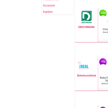
Accesorii
Ingrijire
-50%
DEICHMANN
Ghet
54.
-6%
Bebelusulideal
BabyO
St
499.0