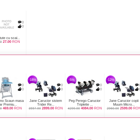
0
0
ute cu scai...
27.00
RON
00
-18%
-5%
-12%
0
0
0
0
0
0
no Scaun masa
Jane Carucior sistem
Peg Perego Carucior
Jane Carucior copii
ar Premiu...
Trider Re...
Triplette ...
Muum Micro...
469.00
RON
2899.00
RON
4084.00
RON
2599.00
RO
0
3557.00
4299.00
2960.00