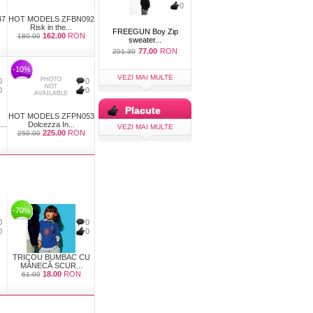
0
47
HOT MODELS ZFBN092
Risk in the...
FREEGUN Boy Zip
162.00
RON
180.00
sweater...
77.00
RON
201.30
-10%
VEZI MAI MULTE
0
0
0
0
Placute
HOT MODELS ZFPN053
..
Dolcezza In...
VEZI MAI MULTE
225.00
RON
250.00
-70%
0
0
0
0
TRICOU BUMBAC CU
MÂNECĂ SCUR...
18.00
RON
61.00