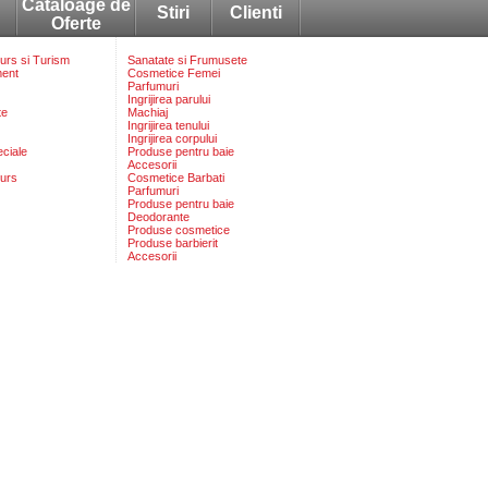
Cataloage de
Stiri
Clienti
Oferte
rs si Turism
Sanatate si Frumusete
ment
Cosmetice Femei
Parfumuri
Ingrijirea parului
te
Machiaj
Ingrijirea tenului
Ingrijirea corpului
eciale
Produse pentru baie
Accesorii
urs
Cosmetice Barbati
Parfumuri
Produse pentru baie
Deodorante
Produse cosmetice
Produse barbierit
Accesorii