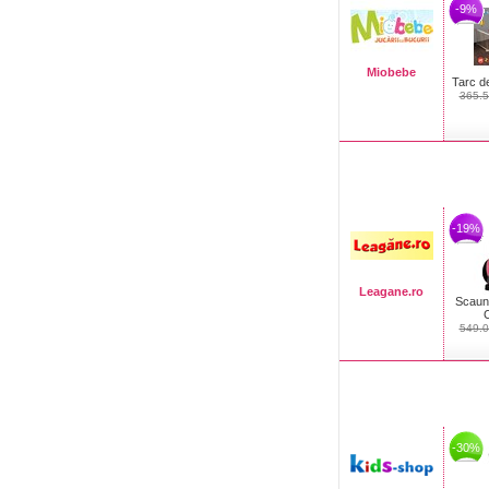
-9%
Miobebe
Tarc de
365.5
-19%
Leagane.ro
Scaun
C
549.0
-30%