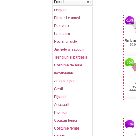
Femei
Lenjerie
Bluze si camasi
-10%
Pulovere
Pantaloni
Body cu
Rochii si fuste
19.
Jachete si sacouri
Trenciuri si pardesie
-30%
Costume de baie
Incaltaminte
Articole sport
B
rot
Genti
19.
Bijuterii
Accesorii
Diverse
Ceasuri femei
-10%
Costume femei