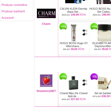
Produse cosmetice
CALVIN KLEIN Eternity
HUGO BOSS No.6
Produse barbierit
Aqua Set...
Set Cadou..
149.99
RON
198.99
264.01
330.01
Accesorii
Charm
-55%
-60%
0
0
HUGO BOSS Hugo XY
ELIZABETH A
Aftershave...
Daytona After
39.60
RON
39.60
R
89.10
99.99
-33%
-5%
0
0
StrawberryNET
Chanel Bleu De Chanel
Set de barbieri
Apă de ...
636.50
671.00
227.50
RON
341.00