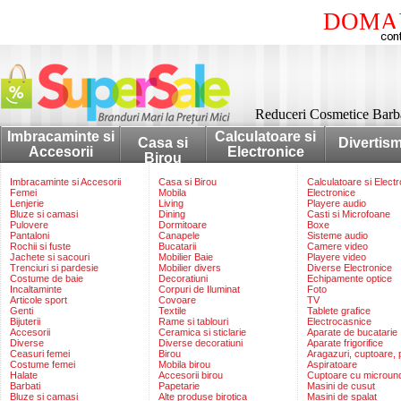
DOMAI
Reduceri Cosmetice Barbat
Imbracaminte si
Calculatoare si
Casa si
Divertis
Accesorii
Electronice
Birou
Imbracaminte si Accesorii
Casa si Birou
Calculatoare si Elect
Femei
Mobila
Electronice
Lenjerie
Living
Playere audio
Bluze si camasi
Dining
Casti si Microfoane
Pulovere
Dormitoare
Boxe
Pantaloni
Canapele
Sisteme audio
Rochii si fuste
Bucatarii
Camere video
Jachete si sacouri
Mobilier Baie
Playere video
Trenciuri si pardesie
Mobilier divers
Diverse Electronice
Costume de baie
Decoratiuni
Echipamente optice
Incaltaminte
Corpuri de Iluminat
Foto
Articole sport
Covoare
TV
Genti
Textile
Tablete grafice
Bijuterii
Rame si tablouri
Electrocasnice
Accesorii
Ceramica si sticlarie
Aparate de bucatarie
Diverse
Diverse decoratiuni
Aparate frigorifice
Ceasuri femei
Birou
Aragazuri, cuptoare, p
Costume femei
Mobila birou
Aspiratoare
Halate
Accesorii birou
Cuptoare cu microun
Barbati
Papetarie
Masini de cusut
Bluze si camasi
Alte produse birotica
Masini de spalat