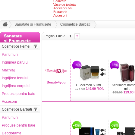
Chiuvete
Vase de toaleta
Accesorii bai
Bucatarie
Accesorii
Sanatate si Frumusete
Cosmetice Barbati
Sanatate
Pagina 1 din 2
1
2
si Frumusete
Cosmetice Femei
Parfumuri
Ingrijirea parului
-14%
-16%
Machiaj
0
0
Ingrijirea tenului
Beauty4you
Gucci men 50 ml...
Sentiment hom
Ingrijirea corpului
149.00
RON
ml...
175.00
129.00
155.00
Produse pentru baie
Accesorii
Cosmetice Barbati
Parfumuri
Produse pentru baie
-43%
-39%
0
Deodorante
0