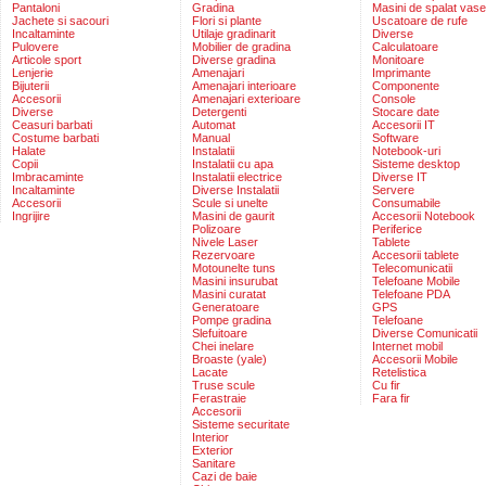
Pantaloni
Gradina
Masini de spalat vase
Jachete si sacouri
Flori si plante
Uscatoare de rufe
Incaltaminte
Utilaje gradinarit
Diverse
Pulovere
Mobilier de gradina
Calculatoare
Articole sport
Diverse gradina
Monitoare
Lenjerie
Amenajari
Imprimante
Bijuterii
Amenajari interioare
Componente
Accesorii
Amenajari exterioare
Console
Diverse
Detergenti
Stocare date
Ceasuri barbati
Automat
Accesorii IT
Costume barbati
Manual
Software
Halate
Instalatii
Notebook-uri
Copii
Instalatii cu apa
Sisteme desktop
Imbracaminte
Instalatii electrice
Diverse IT
Incaltaminte
Diverse Instalatii
Servere
Accesorii
Scule si unelte
Consumabile
Ingrijire
Masini de gaurit
Accesorii Notebook
Polizoare
Periferice
Nivele Laser
Tablete
Rezervoare
Accesorii tablete
Motounelte tuns
Telecomunicatii
Masini insurubat
Telefoane Mobile
Masini curatat
Telefoane PDA
Generatoare
GPS
Pompe gradina
Telefoane
Slefuitoare
Diverse Comunicatii
Chei inelare
Internet mobil
Broaste (yale)
Accesorii Mobile
Lacate
Retelistica
Truse scule
Cu fir
Ferastraie
Fara fir
Accesorii
Sisteme securitate
Interior
Exterior
Sanitare
Cazi de baie