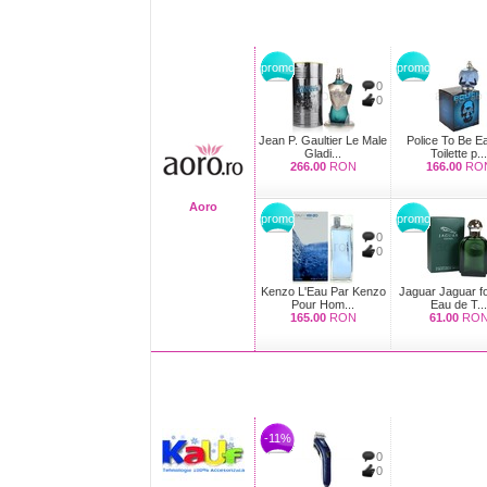
promo
promo
0
0
Jean P. Gaultier Le Male
Police To Be E
Gladi...
Toilette p...
266.00
RON
166.00
RO
Aoro
promo
promo
0
0
Kenzo L'Eau Par Kenzo
Jaguar Jaguar f
Pour Hom...
Eau de T...
165.00
RON
61.00
RO
-11%
0
0