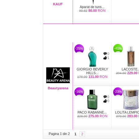
KAUF
Aparat de tuns...
80.00
RON
90.62
-25%
-41%
0
1
GIORGIO BEVERLY
LACOSTE..
HILLS...
229.00
394.00
131.00
RON
176.00
Beautyarena
-16%
-23%
0
0
PACO RABANNE...
LOLITA LEMPIC
275.00
RON
283.00
328.00
370.00
Pagina 1 din 2
1
2