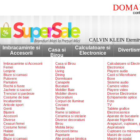
DOMAI
CALVIN KLEIN Eternity
Imbracaminte si
Calculatoare si
Casa si
Divertis
Accesorii
Electronice
Birou
Imbracaminte si Accesorii
Casa si Birou
Calculatoare si Elect
Femei
Mobila
Electronice
Lenjerie
Living
Playere audio
Bluze si camasi
Dining
Casti si Microfoane
Pulovere
Dormitoare
Boxe
Pantaloni
Canapele
Sisteme audio
Rochii si fuste
Bucatarii
Camere video
Jachete si sacouri
Mobilier Baie
Playere video
Trenciuri si pardesie
Mobilier divers
Diverse Electronice
Costume de baie
Decoratiuni
Echipamente optice
Incaltaminte
Corpuri de Iluminat
Foto
Articole sport
Covoare
TV
Genti
Textile
Tablete grafice
Bijuterii
Rame si tablouri
Electrocasnice
Accesorii
Ceramica si sticlarie
Aparate de bucatarie
Diverse
Diverse decoratiuni
Aparate frigorifice
Ceasuri femei
Birou
Aragazuri, cuptoare, p
Costume femei
Mobila birou
Aspiratoare
Halate
Accesorii birou
Cuptoare cu microun
Barbati
Papetarie
Masini de cusut
Bluze si camasi
Alte produse birotica
Masini de spalat