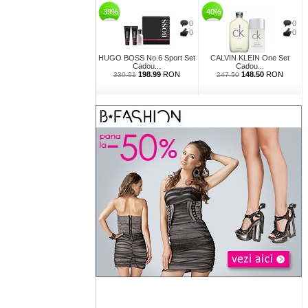
-39%
-40%
0
0
0
0
HUGO BOSS No.6 Sport Set
CALVIN KLEIN One Set
Cadou...
Cadou...
198.99
RON
148.50
RON
330.01
247.50