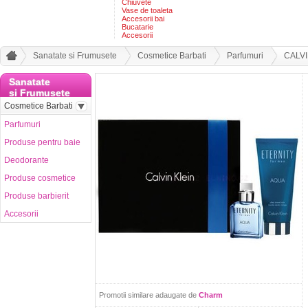
Chiuvete
Vase de toaleta
Accesorii bai
Bucatarie
Accesorii
Sanatate si Frumusete
Cosmetice Barbati
Parfumuri
CALVI
Sanatate
si Frumusete
Cosmetice Barbati
Parfumuri
Produse pentru baie
Deodorante
Produse cosmetice
Produse barbierit
Accesorii
Promotii similare adaugate de
Charm