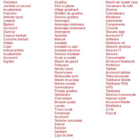
Pantaloni
Gradina
Masini de spalat vase
Jachete si sacouri
Flori si plante
Uscatoare de rufe
Incaltaminte
Utilaje gradinarit
Diverse
Pulovere
Mobilier de gradina
Calculatoare
Articole sport
Diverse gradina
Monitoare
Lenjerie
Amenajari
Imprimante
Bijuterii
Amenajari interioare
Componente
Accesorii
Amenajari exterioare
Console
Diverse
Detergenti
Stocare date
Ceasuri barbati
Automat
Accesorii IT
Costume barbati
Manual
Software
Halate
Instalatii
Notebook-uri
Copii
Instalatii cu apa
Sisteme desktop
Imbracaminte
Instalatii electrice
Diverse IT
Incaltaminte
Diverse Instalatii
Servere
Accesorii
Scule si unelte
Consumabile
Ingrijire
Masini de gaurit
Accesorii Notebook
Polizoare
Periferice
Nivele Laser
Tablete
Rezervoare
Accesorii tablete
Motounelte tuns
Telecomunicatii
Masini insurubat
Telefoane Mobile
Masini curatat
Telefoane PDA
Generatoare
GPS
Pompe gradina
Telefoane
Slefuitoare
Diverse Comunicatii
Chei inelare
Internet mobil
Broaste (yale)
Accesorii Mobile
Lacate
Retelistica
Truse scule
Cu fir
Ferastraie
Fara fir
Accesorii
Sisteme securitate
Interior
Exterior
Sanitare
Cazi de baie