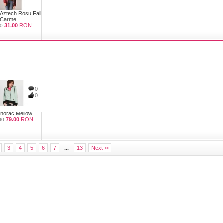
 Aztech Rosu Fall
Carme...
31.00
RON
00
0
0
anorac Mellow...
79.00
RON
00
3
4
5
6
7
...
13
Next
>>