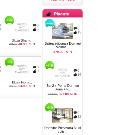
Placute
-49%
promo
0
0
0
0
0
15
Bluza Shany...
Saltea aditionala Dormeo
40.99
RON
80.00
Memos...
379.00
RON
-35%
-44%
0
0
0
0
0
14
Bluza Fiona...
Set 2 x Perna Dormeo
54.99
RON
85.00
Siena + P...
327.00
RON
587.00
-44%
0
13
Dormitor Primavera 3 usi
culis...