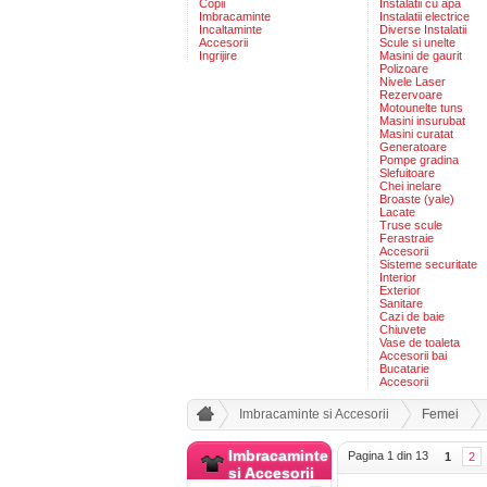
Copii
Instalatii cu apa
Imbracaminte
Instalatii electrice
Incaltaminte
Diverse Instalatii
Accesorii
Scule si unelte
Ingrijire
Masini de gaurit
Polizoare
Nivele Laser
Rezervoare
Motounelte tuns
Masini insurubat
Masini curatat
Generatoare
Pompe gradina
Slefuitoare
Chei inelare
Broaste (yale)
Lacate
Truse scule
Ferastraie
Accesorii
Sisteme securitate
Interior
Exterior
Sanitare
Cazi de baie
Chiuvete
Vase de toaleta
Accesorii bai
Bucatarie
Accesorii
Imbracaminte si Accesorii
Femei
Imbracaminte
Pagina 1 din 13
1
2
si Accesorii