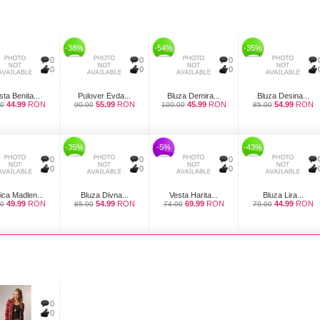
-38%
-54%
-35%
0
0
0
0
0
0
sta Benita...
Pulover Evda...
Bluza Demira...
Bluza Desina...
44.99
RON
55.99
RON
45.99
RON
54.99
RON
00
90.00
100.00
85.00
-35%
-5%
-43%
0
0
0
0
0
0
ica Madlen...
Bluza Divna...
Vesta Harita...
Bluza Lira...
49.99
RON
54.99
RON
69.99
RON
44.99
RON
00
85.00
74.00
79.00
0
0