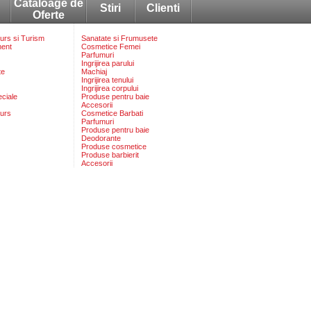
Cataloage de
Stiri
Clienti
Oferte
rs si Turism
Sanatate si Frumusete
ment
Cosmetice Femei
Parfumuri
Ingrijirea parului
te
Machiaj
Ingrijirea tenului
Ingrijirea corpului
eciale
Produse pentru baie
Accesorii
urs
Cosmetice Barbati
Parfumuri
Produse pentru baie
Deodorante
Produse cosmetice
Produse barbierit
Accesorii