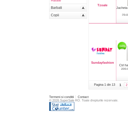
Halate
Tzoale
Barbati
Jacheta
Copii
79.
-60%
Sundayfashion
Ctrl h
200.
Pagina 1 din 13
1
2
Termeni si conditii
Contact
© 2026 SuperSale RO. Toate drepturile rezervate.