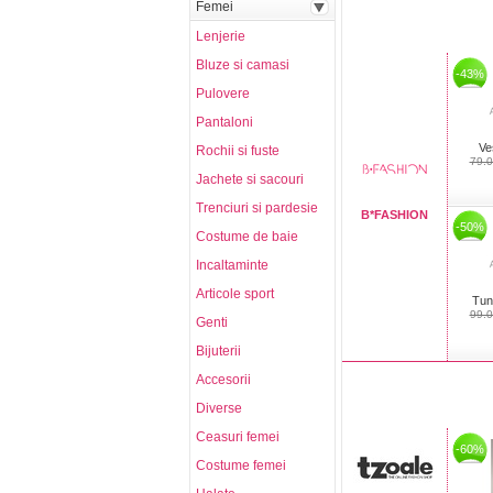
Femei
Lenjerie
Bluze si camasi
-43%
Pulovere
Pantaloni
Ve
Rochii si fuste
79.
Jachete si sacouri
Trenciuri si pardesie
B*FASHION
-50%
Costume de baie
Incaltaminte
Articole sport
Tun
99.
Genti
Bijuterii
Accesorii
Diverse
Ceasuri femei
-60%
Costume femei