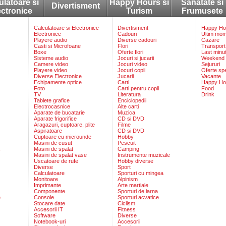
ulatoare si
Happy Hours si
Sanatate si
Divertisment
ectronice
Turism
Frumusete
Calculatoare si Electronice
Divertisment
Happy Hou
Electronice
Cadouri
Ultim mo
Playere audio
Diverse cadouri
Cazare
Casti si Microfoane
Flori
Transport
Boxe
Oferte flori
Last minu
Sisteme audio
Jocuri si jucarii
Weekend
Camere video
Jocuri video
Sejururi
Playere video
Jocuri copii
Oferte sp
Diverse Electronice
Jucarii
Vacante
Echipamente optice
Carti
Happy Ho
Foto
Carti pentru copii
Food
TV
Literatura
Drink
Tablete grafice
Enciclopedii
Electrocasnice
Alte carti
Aparate de bucatarie
Muzica
Aparate frigorifice
CD si DVD
Aragazuri, cuptoare, plite
Filme
Aspiratoare
CD si DVD
Cuptoare cu microunde
Hobby
Masini de cusut
Pescuit
Masini de spalat
Camping
Masini de spalat vase
Instrumente muzicale
Uscatoare de rufe
Hobby diverse
Diverse
Sport
Calculatoare
Sporturi cu mingea
Monitoare
Alpinism
Imprimante
Arte martiale
Componente
Sporturi de iarna
e
Console
Sporturi acvatice
Stocare date
Ciclism
Accesorii IT
Fitness
Software
Diverse
Notebook-uri
Accesorii