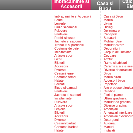
Imbracaminte si
Calc
Casa si
Accesorii
El
Birou
Imbracaminte si Accesorii
Casa si Birou
Femei
Mobila
Lenjerie
Living
Bluze si camasi
Dining
Pulovere
Dormitoare
Pantaloni
Canapele
Rochii si fuste
Bucatarii
Jachete si sacouri
Mobilier Baie
Trenciuri si pardesie
Mobilier divers
Costume de baie
Decoratiuni
Incaltaminte
Corpuri de Iluminat
Articole sport
Covoare
Genti
Textile
Bijuterii
Rame si tablouri
Accesorii
Ceramica si sticlarie
Diverse
Diverse decoratiuni
Ceasuri femei
Birou
Costume femei
Mobila birou
Halate
Accesorii birou
Barbati
Papetarie
Bluze si camasi
Alte produse birotica
Pantaloni
Gradina
Jachete si sacouri
Flori si plante
Incaltaminte
Utilaje gradinarit
Pulovere
Mobilier de gradina
Articole sport
Diverse gradina
Lenjerie
Amenajari
Bijuterii
Amenajari interioare
Accesorii
Amenajari exterioar
Diverse
Detergenti
Ceasuri barbati
Automat
Costume barbati
Manual
Halate
Instalatii