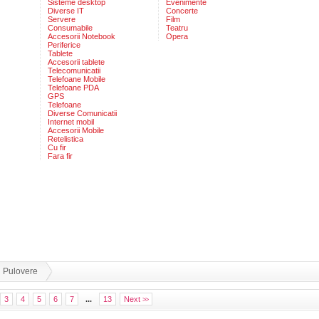
Sisteme desktop
Evenimente
Diverse IT
Concerte
Servere
Film
Consumabile
Teatru
Accesorii Notebook
Opera
Periferice
Tablete
Accesorii tablete
Telecomunicatii
Telefoane Mobile
Telefoane PDA
GPS
Telefoane
Diverse Comunicatii
Internet mobil
Accesorii Mobile
Retelistica
Cu fir
Fara fir
Pulovere
3
4
5
6
7
...
13
Next
>>