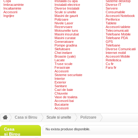
Copii
Instalatii cu apa
Sisteme desktop
Imbracaminte
Instalatii electrice
Diverse IT
Incaltaminte
Diverse Instalatii
Servere
Accesorii
Scule si unelte
Consumabile
Ingrijire
Masini de gaurit
Accesorii Notebook
Polizoare
Periferice
Nivele Laser
Tablete
Rezervoare
Accesorii tablete
Motounelte tuns
Telecomunicatii
Masini insurubat
Telefoane Mobile
Masini curatat
Telefoane PDA
Generatoare
GPS
Pompe gradina
Telefoane
Slefuitoare
Diverse Comunicatii
Chei inelare
Internet mobil
Broaste (yale)
Accesorii Mobile
Lacate
Retelistica
Truse scule
Cu fir
Ferastraie
Fara fir
Accesorii
Sisteme securitate
Interior
Exterior
Sanitare
Cazi de baie
Chiuvete
Vase de toaleta
Accesorii bai
Bucatarie
Accesorii
Casa si Birou
Scule si unelte
Polizoare
Casa
Nu exista produse disponibile.
si Birou