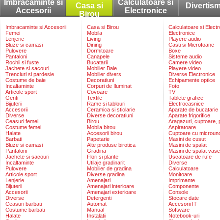
Imbracaminte si
Calculatoare si
Casa si
Divertis
Accesorii
Electronice
Birou
Imbracaminte si Accesorii
Casa si Birou
Calculatoare si Elect
Femei
Mobila
Electronice
Lenjerie
Living
Playere audio
Bluze si camasi
Dining
Casti si Microfoane
Pulovere
Dormitoare
Boxe
Pantaloni
Canapele
Sisteme audio
Rochii si fuste
Bucatarii
Camere video
Jachete si sacouri
Mobilier Baie
Playere video
Trenciuri si pardesie
Mobilier divers
Diverse Electronice
Costume de baie
Decoratiuni
Echipamente optice
Incaltaminte
Corpuri de Iluminat
Foto
Articole sport
Covoare
TV
Genti
Textile
Tablete grafice
Bijuterii
Rame si tablouri
Electrocasnice
Accesorii
Ceramica si sticlarie
Aparate de bucatarie
Diverse
Diverse decoratiuni
Aparate frigorifice
Ceasuri femei
Birou
Aragazuri, cuptoare, p
Costume femei
Mobila birou
Aspiratoare
Halate
Accesorii birou
Cuptoare cu microun
Barbati
Papetarie
Masini de cusut
Bluze si camasi
Alte produse birotica
Masini de spalat
Pantaloni
Gradina
Masini de spalat vase
Jachete si sacouri
Flori si plante
Uscatoare de rufe
Incaltaminte
Utilaje gradinarit
Diverse
Pulovere
Mobilier de gradina
Calculatoare
Articole sport
Diverse gradina
Monitoare
Lenjerie
Amenajari
Imprimante
Bijuterii
Amenajari interioare
Componente
Accesorii
Amenajari exterioare
Console
Diverse
Detergenti
Stocare date
Ceasuri barbati
Automat
Accesorii IT
Costume barbati
Manual
Software
Halate
Instalatii
Notebook-uri