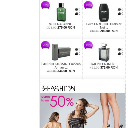
-16%
-16%
0
0
0
0
PACO RABANNE...
GUY LAROCHE Drakkar
275.00
RON
Noir...
328.00
206.00
RON
248.00
-22%
-16%
0
0
0
0
GIORGIO ARMANI Emporio
RALPH LAUREN...
Armani ...
378.00
RON
451.00
336.00
RON
435.00