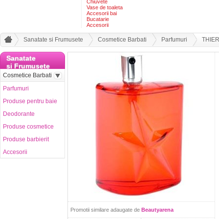
Chiuvete
Vase de toaleta
Accesorii bai
Bucatarie
Accesorii
Sanatate si Frumusete
Cosmetice Barbati
Parfumuri
THIE
Sanatate
si Frumusete
Cosmetice Barbati
Parfumuri
Produse pentru baie
Deodorante
Produse cosmetice
Produse barbierit
Accesorii
Promotii similare adaugate de
Beautyarena