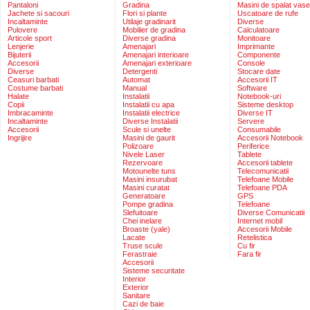
Pantaloni
Gradina
Masini de spalat vase
Jachete si sacouri
Flori si plante
Uscatoare de rufe
Incaltaminte
Utilaje gradinarit
Diverse
Pulovere
Mobilier de gradina
Calculatoare
Articole sport
Diverse gradina
Monitoare
Lenjerie
Amenajari
Imprimante
Bijuterii
Amenajari interioare
Componente
Accesorii
Amenajari exterioare
Console
Diverse
Detergenti
Stocare date
Ceasuri barbati
Automat
Accesorii IT
Costume barbati
Manual
Software
Halate
Instalatii
Notebook-uri
Copii
Instalatii cu apa
Sisteme desktop
Imbracaminte
Instalatii electrice
Diverse IT
Incaltaminte
Diverse Instalatii
Servere
Accesorii
Scule si unelte
Consumabile
Ingrijire
Masini de gaurit
Accesorii Notebook
Polizoare
Periferice
Nivele Laser
Tablete
Rezervoare
Accesorii tablete
Motounelte tuns
Telecomunicatii
Masini insurubat
Telefoane Mobile
Masini curatat
Telefoane PDA
Generatoare
GPS
Pompe gradina
Telefoane
Slefuitoare
Diverse Comunicatii
Chei inelare
Internet mobil
Broaste (yale)
Accesorii Mobile
Lacate
Retelistica
Truse scule
Cu fir
Ferastraie
Fara fir
Accesorii
Sisteme securitate
Interior
Exterior
Sanitare
Cazi de baie