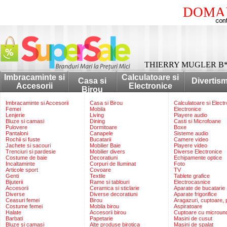
DOMAI
THIERRY MUGLER B
Imbracaminte si
Calculatoare si
Casa si
Divertis
Accesorii
Electronice
Birou
Imbracaminte si Accesorii
Casa si Birou
Calculatoare si Elect
Femei
Mobila
Electronice
Lenjerie
Living
Playere audio
Bluze si camasi
Dining
Casti si Microfoane
Pulovere
Dormitoare
Boxe
Pantaloni
Canapele
Sisteme audio
Rochii si fuste
Bucatarii
Camere video
Jachete si sacouri
Mobilier Baie
Playere video
Trenciuri si pardesie
Mobilier divers
Diverse Electronice
Costume de baie
Decoratiuni
Echipamente optice
Incaltaminte
Corpuri de Iluminat
Foto
Articole sport
Covoare
TV
Genti
Textile
Tablete grafice
Bijuterii
Rame si tablouri
Electrocasnice
Accesorii
Ceramica si sticlarie
Aparate de bucatarie
Diverse
Diverse decoratiuni
Aparate frigorifice
Ceasuri femei
Birou
Aragazuri, cuptoare, p
Costume femei
Mobila birou
Aspiratoare
Halate
Accesorii birou
Cuptoare cu microun
Barbati
Papetarie
Masini de cusut
Bluze si camasi
Alte produse birotica
Masini de spalat