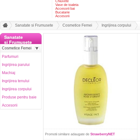
Chiuvete
Vase de toaleta
Accesorii bai
Bucatarie
Accesorii
Sanatate si Frumusete
Cosmetice Femei
Ingrijirea corpului
Sanatate
si Frumusete
Cosmetice Femei
Parfumuri
Ingrijirea parului
Machiaj
Ingrijirea tenului
Ingrijirea corpului
Produse pentru baie
Accesorii
Promotii similare adaugate de
StrawberryNET