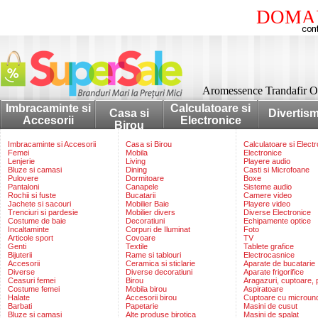
DOMAI
Aromessence Trandafir Or
Imbracaminte si
Calculatoare si
Casa si
Divertis
Accesorii
Electronice
Birou
Imbracaminte si Accesorii
Casa si Birou
Calculatoare si Elect
Femei
Mobila
Electronice
Lenjerie
Living
Playere audio
Bluze si camasi
Dining
Casti si Microfoane
Pulovere
Dormitoare
Boxe
Pantaloni
Canapele
Sisteme audio
Rochii si fuste
Bucatarii
Camere video
Jachete si sacouri
Mobilier Baie
Playere video
Trenciuri si pardesie
Mobilier divers
Diverse Electronice
Costume de baie
Decoratiuni
Echipamente optice
Incaltaminte
Corpuri de Iluminat
Foto
Articole sport
Covoare
TV
Genti
Textile
Tablete grafice
Bijuterii
Rame si tablouri
Electrocasnice
Accesorii
Ceramica si sticlarie
Aparate de bucatarie
Diverse
Diverse decoratiuni
Aparate frigorifice
Ceasuri femei
Birou
Aragazuri, cuptoare, p
Costume femei
Mobila birou
Aspiratoare
Halate
Accesorii birou
Cuptoare cu microun
Barbati
Papetarie
Masini de cusut
Bluze si camasi
Alte produse birotica
Masini de spalat