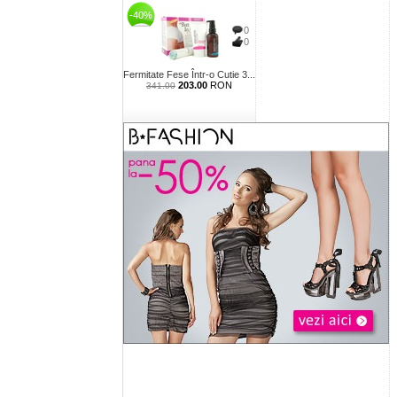
-40%
0
0
Fermitate Fese Într-o Cutie 3...
203.00
RON
341.00