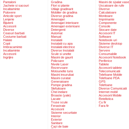
Pantaloni
Gradina
Masini de spalat vase
Jachete si sacouri
Flori si plante
Uscatoare de rufe
Incaltaminte
Utilaje gradinarit
Diverse
Pulovere
Mobilier de gradina
Calculatoare
Articole sport
Diverse gradina
Monitoare
Lenjerie
Amenajari
Imprimante
Bijuterii
Amenajari interioare
Componente
Accesorii
Amenajari exterioare
Console
Diverse
Detergenti
Stocare date
Ceasuri barbati
Automat
Accesorii IT
Costume barbati
Manual
Software
Halate
Instalatii
Notebook-uri
Copii
Instalatii cu apa
Sisteme desktop
Imbracaminte
Instalatii electrice
Diverse IT
Incaltaminte
Diverse Instalatii
Servere
Accesorii
Scule si unelte
Consumabile
Ingrijire
Masini de gaurit
Accesorii Notebook
Polizoare
Periferice
Nivele Laser
Tablete
Rezervoare
Accesorii tablete
Motounelte tuns
Telecomunicatii
Masini insurubat
Telefoane Mobile
Masini curatat
Telefoane PDA
Generatoare
GPS
Pompe gradina
Telefoane
Slefuitoare
Diverse Comunicatii
Chei inelare
Internet mobil
Broaste (yale)
Accesorii Mobile
Lacate
Retelistica
Truse scule
Cu fir
Ferastraie
Fara fir
Accesorii
Sisteme securitate
Interior
Exterior
Sanitare
Cazi de baie