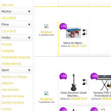
Alte carti
Muzica
CD si DVD
Filme
-22%
0
CD si DVD
Clickbox
0
1 produs nou
Hobby
Masa de biliard...
Pescuit
831.97
RON
1067.17
Camping
Instrumente muzicale
Hobby diverse
Sport
-15%
-10%
Sporturi cu mingea
0
Alpinism
0
Arte martiale
Dean Deceiver Death
Yamaha PSR-
Machine...
Promotional S
Sporturi de iarna
2519.00
RON
2869.0
2969.00
3198.00
Fly Music
7 produse noi
Sporturi acvatice
Ciclism
-15%
-13%