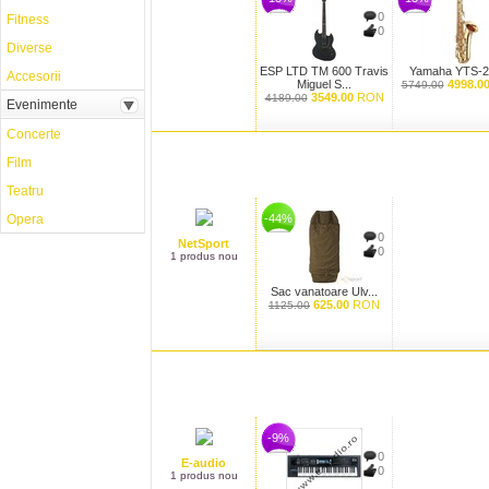
0
Fitness
0
Diverse
ESP LTD TM 600 Travis
Yamaha YTS-27
Accesorii
Miguel S...
4998.0
5749.00
3549.00
RON
4189.00
Evenimente
Concerte
Film
Teatru
Opera
-44%
0
NetSport
0
1 produs nou
Sac vanatoare Ulv...
625.00
RON
1125.00
-9%
0
E-audio
0
1 produs nou