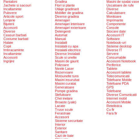
Pantaloni
Gradina
Masini de spalat vase
Jachete si sacouri
Flori si plante
Uscatoare de rufe
Incaltaminte
Utilaje gradinarit
Diverse
Pulovere
Mobilier de gradina
Calculatoare
Articole sport
Diverse gradina
Monitoare
Lenjerie
Amenajari
Imprimante
Bijuterii
Amenajari interioare
Componente
Accesorii
Amenajari exterioare
Console
Diverse
Detergenti
Stocare date
Ceasuri barbati
Automat
Accesorii IT
Costume barbati
Manual
Software
Halate
Instalatii
Notebook-uri
Copii
Instalatii cu apa
Sisteme desktop
Imbracaminte
Instalatii electrice
Diverse IT
Incaltaminte
Diverse Instalatii
Servere
Accesorii
Scule si unelte
Consumabile
Ingrijire
Masini de gaurit
Accesorii Notebook
Polizoare
Periferice
Nivele Laser
Tablete
Rezervoare
Accesorii tablete
Motounelte tuns
Telecomunicatii
Masini insurubat
Telefoane Mobile
Masini curatat
Telefoane PDA
Generatoare
GPS
Pompe gradina
Telefoane
Slefuitoare
Diverse Comunicatii
Chei inelare
Internet mobil
Broaste (yale)
Accesorii Mobile
Lacate
Retelistica
Truse scule
Cu fir
Ferastraie
Fara fir
Accesorii
Sisteme securitate
Interior
Exterior
Sanitare
Cazi de baie