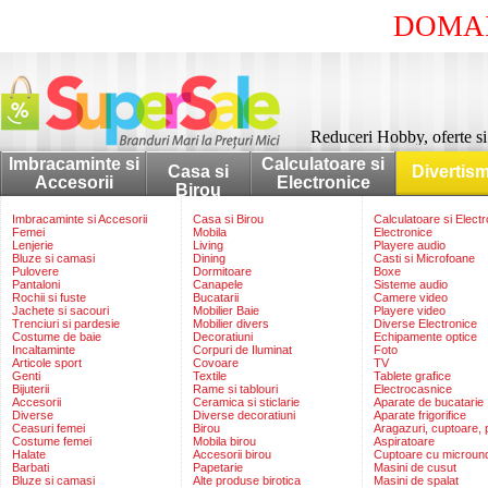
DOMAI
Reduceri Hobby, oferte s
Imbracaminte si
Calculatoare si
Casa si
Divertis
Accesorii
Electronice
Birou
Imbracaminte si Accesorii
Casa si Birou
Calculatoare si Elect
Femei
Mobila
Electronice
Lenjerie
Living
Playere audio
Bluze si camasi
Dining
Casti si Microfoane
Pulovere
Dormitoare
Boxe
Pantaloni
Canapele
Sisteme audio
Rochii si fuste
Bucatarii
Camere video
Jachete si sacouri
Mobilier Baie
Playere video
Trenciuri si pardesie
Mobilier divers
Diverse Electronice
Costume de baie
Decoratiuni
Echipamente optice
Incaltaminte
Corpuri de Iluminat
Foto
Articole sport
Covoare
TV
Genti
Textile
Tablete grafice
Bijuterii
Rame si tablouri
Electrocasnice
Accesorii
Ceramica si sticlarie
Aparate de bucatarie
Diverse
Diverse decoratiuni
Aparate frigorifice
Ceasuri femei
Birou
Aragazuri, cuptoare, p
Costume femei
Mobila birou
Aspiratoare
Halate
Accesorii birou
Cuptoare cu microun
Barbati
Papetarie
Masini de cusut
Bluze si camasi
Alte produse birotica
Masini de spalat