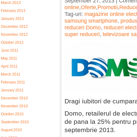
September 27, 2013 | Coment
March 2013
online
,
Oferte
,
Promotii
,
Reduce
February 2013
Tag-uri:
magazine online elec
January 2013
samsung smartphone
,
produs
reduceri Domo
,
reduceri elec
December 2012
super reduceri
,
televizoare 
November 2012
October 2012
June 2011
May 2011
April 2011
March 2011
February 2011
January 2011
December 2010
Dragi iubitori de cumpara
November 2010
Domo, retailerul de elect
October 2010
de pana la 25% pentru 
September 2010
septembrie 2013.
August 2010