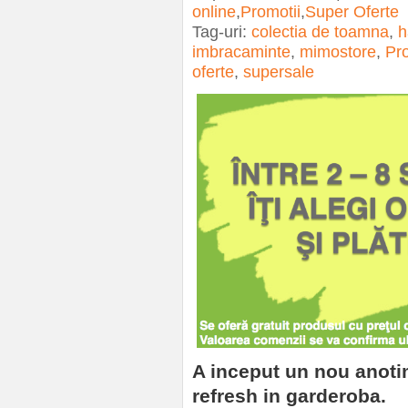
online
,
Promotii
,
Super Oferte
Tag-uri:
colectia de toamna
,
h
imbracaminte
,
mimostore
,
Pro
oferte
,
supersale
A inceput un nou anoti
refresh in garderoba.