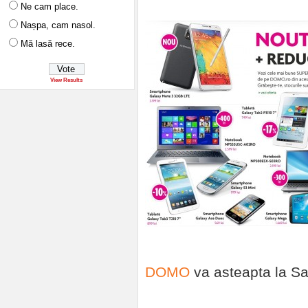
Ne cam place.
Nașpa, cam nasol.
Mă lasă rece.
View Results
DOMO
va asteapta la 