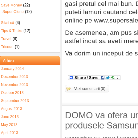
gasi pretul cel mai bun.
(22)
Save Money
puteti lamuri cautand ce
(12)
Super Oferte
online pe www.supersale
(4)
Stiați că
(12)
Tips & Tricks
De asemenea, am pus si 
(8)
Travel
astfel incat sa aveti mere
(1)
Tricouri
Va dorim un inceput de 
January 2014
December 2013
November 2013
Vezi comentarii (0)
October 2013
September 2013
August 2013
DOMO va ofera un
June 2013
produsele Samsu
May 2013
April 2013