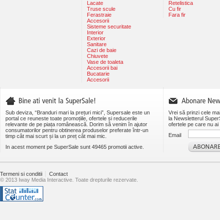
Lacate
Retelistica
Truse scule
Cu fir
Ferastraie
Fara fir
Accesorii
Sisteme securitate
Interior
Exterior
Sanitare
Cazi de baie
Chiuvete
Vase de toaleta
Accesorii bai
Bucatarie
Accesorii
Sub deviza, “Branduri mari la prețuri mici”, Supersale este un
Vrei să prinzi cele ma
portal ce reuneste toate promoțiile, ofertele și reducerile
la Newsletterul SuperS
relevante de pe piața românească. Dorim să venim în ajutor
ofertele pe care nu ai 
consumatorilor pentru obtinerea produselor preferate într-un
Email
timp cât mai scurt și la un preț cât mai mic.
In acest moment pe SuperSale sunt 49465 promotii active.
Termeni si conditii
Contact
© 2013 Iway Media Interactive. Toate drepturile rezervate.