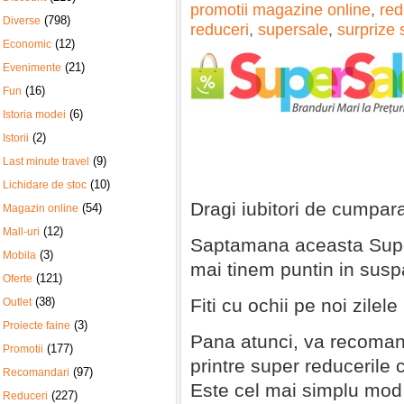
promotii magazine online
,
red
(798)
Diverse
reduceri
,
supersale
,
surprize 
(12)
Economic
(21)
Evenimente
(16)
Fun
(6)
Istoria modei
(2)
Istorii
(9)
Last minute travel
(10)
Lichidare de stoc
Dragi iubitori de cumpara
(54)
Magazin online
(12)
Mall-uri
Saptamana aceasta Super
(3)
Mobila
mai tinem puntin in susp
(121)
Oferte
(38)
Fiti cu ochii pe noi zilel
Outlet
(3)
Proiecte faine
Pana atunci, va recoma
(177)
Promotii
printre super reducerile 
(97)
Recomandari
Este cel mai simplu mod 
(227)
Reduceri