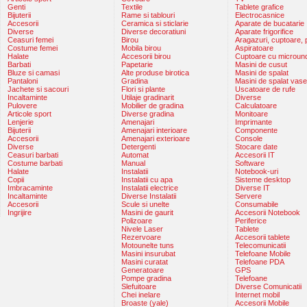
Genti
Textile
Tablete grafice
Bijuterii
Rame si tablouri
Electrocasnice
Accesorii
Ceramica si sticlarie
Aparate de bucatarie
Diverse
Diverse decoratiuni
Aparate frigorifice
Ceasuri femei
Birou
Aragazuri, cuptoare, p
Costume femei
Mobila birou
Aspiratoare
Halate
Accesorii birou
Cuptoare cu microun
Barbati
Papetarie
Masini de cusut
Bluze si camasi
Alte produse birotica
Masini de spalat
Pantaloni
Gradina
Masini de spalat vase
Jachete si sacouri
Flori si plante
Uscatoare de rufe
Incaltaminte
Utilaje gradinarit
Diverse
Pulovere
Mobilier de gradina
Calculatoare
Articole sport
Diverse gradina
Monitoare
Lenjerie
Amenajari
Imprimante
Bijuterii
Amenajari interioare
Componente
Accesorii
Amenajari exterioare
Console
Diverse
Detergenti
Stocare date
Ceasuri barbati
Automat
Accesorii IT
Costume barbati
Manual
Software
Halate
Instalatii
Notebook-uri
Copii
Instalatii cu apa
Sisteme desktop
Imbracaminte
Instalatii electrice
Diverse IT
Incaltaminte
Diverse Instalatii
Servere
Accesorii
Scule si unelte
Consumabile
Ingrijire
Masini de gaurit
Accesorii Notebook
Polizoare
Periferice
Nivele Laser
Tablete
Rezervoare
Accesorii tablete
Motounelte tuns
Telecomunicatii
Masini insurubat
Telefoane Mobile
Masini curatat
Telefoane PDA
Generatoare
GPS
Pompe gradina
Telefoane
Slefuitoare
Diverse Comunicatii
Chei inelare
Internet mobil
Broaste (yale)
Accesorii Mobile