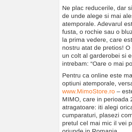
Ne plac reducerile, dar 
de unde alege si mai ale
atemporale. Adevarul es
fusta, o rochie sau o blu
la prima vedere, care est
nostru atat de pretios! 
un colt al garderobei si
intrebam: “Oare o mai po
Pentru ca online este mai
optiuni atemporale, versa
www.MimoStore.ro
– est
MIMO, care in perioada 2
atragatoare: iti alegi ori
cumparaturi, plasezi com
pretul cel mai mic il vei 
oriunde in Romania.