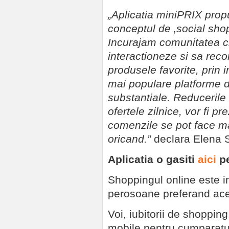
„Aplicatia miniPRIX pro
conceptul de ‚social sho
Incurajam comunitatea cr
interactioneze si sa reco
produsele favorite, prin i
mai populare platforme de
substantiale. Reducerile 
ofertele zilnice, vor fi p
comenzile se pot face m
oricand.”
declara Elena 
Aplicatia o gasiti
aici
pe
Shoppingul online este i
perosoane preferand ace
Voi, iubitorii de shopping
mobile pentru cumparatu