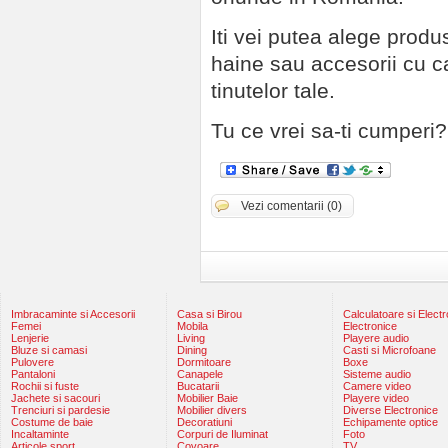
Iti vei putea alege produ
haine sau accesorii cu ca
tinutelor tale.
Tu ce vrei sa-ti cumperi?
Vezi comentarii (0)
Imbracaminte si Accesorii
Casa si Birou
Calculatoare si Elect
Femei
Mobila
Electronice
Lenjerie
Living
Playere audio
Bluze si camasi
Dining
Casti si Microfoane
Pulovere
Dormitoare
Boxe
Pantaloni
Canapele
Sisteme audio
Rochii si fuste
Bucatarii
Camere video
Jachete si sacouri
Mobilier Baie
Playere video
Trenciuri si pardesie
Mobilier divers
Diverse Electronice
Costume de baie
Decoratiuni
Echipamente optice
Incaltaminte
Corpuri de Iluminat
Foto
Articole sport
Covoare
TV