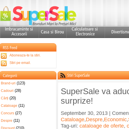
Aboneaza-te la stiri.
Stiri pe email.
(123)
Brand-uri
SuperSale va aduc
(28)
Cadouri
(20)
Cărți
surprize!
(11)
Cataloage
September 30, 2013 | Coment
(27)
Concurs
Cataloage
,
Despre
,
Economic
,
(11)
Despre
Tag-uri:
cataloage de oferte
,
(210)
Discount