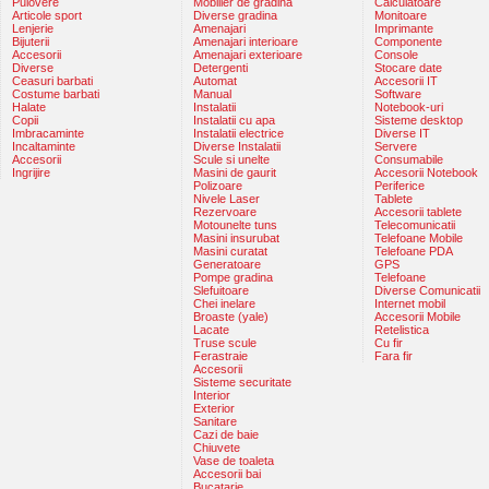
Pulovere
Mobilier de gradina
Calculatoare
Articole sport
Diverse gradina
Monitoare
Lenjerie
Amenajari
Imprimante
Bijuterii
Amenajari interioare
Componente
Accesorii
Amenajari exterioare
Console
Diverse
Detergenti
Stocare date
Ceasuri barbati
Automat
Accesorii IT
Costume barbati
Manual
Software
Halate
Instalatii
Notebook-uri
Copii
Instalatii cu apa
Sisteme desktop
Imbracaminte
Instalatii electrice
Diverse IT
Incaltaminte
Diverse Instalatii
Servere
Accesorii
Scule si unelte
Consumabile
Ingrijire
Masini de gaurit
Accesorii Notebook
Polizoare
Periferice
Nivele Laser
Tablete
Rezervoare
Accesorii tablete
Motounelte tuns
Telecomunicatii
Masini insurubat
Telefoane Mobile
Masini curatat
Telefoane PDA
Generatoare
GPS
Pompe gradina
Telefoane
Slefuitoare
Diverse Comunicatii
Chei inelare
Internet mobil
Broaste (yale)
Accesorii Mobile
Lacate
Retelistica
Truse scule
Cu fir
Ferastraie
Fara fir
Accesorii
Sisteme securitate
Interior
Exterior
Sanitare
Cazi de baie
Chiuvete
Vase de toaleta
Accesorii bai
Bucatarie