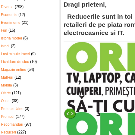
Dragi prieteni,
(798)
Diverse
(12)
Economic
Reducerile sunt in toi
(21)
Evenimente
retaileri de pe piata ro
(16)
Fun
electrocasnice si IT.
(6)
Istoria modei
(2)
Istorii
(9)
Last minute travel
(10)
Lichidare de stoc
(54)
Magazin online
(12)
Mall-uri
(3)
Mobila
(121)
Oferte
(38)
Outlet
(3)
Proiecte faine
(177)
Promotii
(97)
Recomandari
(227)
Reduceri