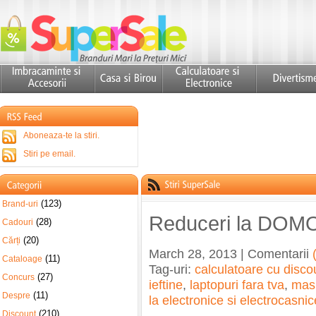
Aboneaza-te la stiri.
Stiri pe email.
(123)
Brand-uri
Reduceri la DOM
(28)
Cadouri
(20)
Cărți
March 28, 2013 | Comentarii
(11)
Cataloage
Tag-uri:
calculatoare cu disco
(27)
Concurs
ieftine
,
laptopuri fara tva
,
masi
(11)
Despre
la electronice si electrocasnic
(210)
Discount