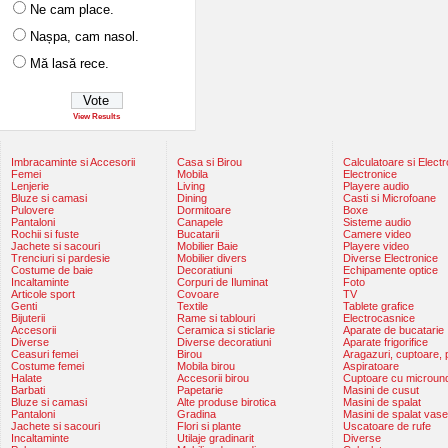
Ne cam place.
Nașpa, cam nasol.
Mă lasă rece.
View Results
Imbracaminte si Accesorii
Casa si Birou
Calculatoare si Elect
Femei
Mobila
Electronice
Lenjerie
Living
Playere audio
Bluze si camasi
Dining
Casti si Microfoane
Pulovere
Dormitoare
Boxe
Pantaloni
Canapele
Sisteme audio
Rochii si fuste
Bucatarii
Camere video
Jachete si sacouri
Mobilier Baie
Playere video
Trenciuri si pardesie
Mobilier divers
Diverse Electronice
Costume de baie
Decoratiuni
Echipamente optice
Incaltaminte
Corpuri de Iluminat
Foto
Articole sport
Covoare
TV
Genti
Textile
Tablete grafice
Bijuterii
Rame si tablouri
Electrocasnice
Accesorii
Ceramica si sticlarie
Aparate de bucatarie
Diverse
Diverse decoratiuni
Aparate frigorifice
Ceasuri femei
Birou
Aragazuri, cuptoare, p
Costume femei
Mobila birou
Aspiratoare
Halate
Accesorii birou
Cuptoare cu microun
Barbati
Papetarie
Masini de cusut
Bluze si camasi
Alte produse birotica
Masini de spalat
Pantaloni
Gradina
Masini de spalat vase
Jachete si sacouri
Flori si plante
Uscatoare de rufe
Incaltaminte
Utilaje gradinarit
Diverse