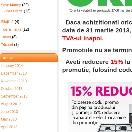
(22)
Save Money
(12)
Super Oferte
Daca achizitionati ori
(4)
Stiați că
data de 31 martie 2013
(12)
Tips & Tricks
(8)
TVA-ul inapoi
.
Travel
(1)
Tricouri
Promotiile nu se termin
Aveti reducere
15%
la
January 2014
promotie, folosind cod
December 2013
November 2013
October 2013
September 2013
August 2013
June 2013
May 2013
April 2013