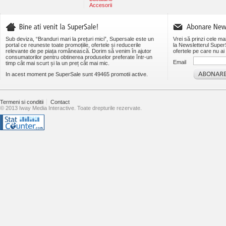
Accesorii
Sub deviza, “Branduri mari la prețuri mici”, Supersale este un
Vrei să prinzi cele ma
portal ce reuneste toate promoțiile, ofertele și reducerile
la Newsletterul SuperS
relevante de pe piața românească. Dorim să venim în ajutor
ofertele pe care nu ai 
consumatorilor pentru obtinerea produselor preferate într-un
Email
timp cât mai scurt și la un preț cât mai mic.
In acest moment pe SuperSale sunt 49465 promotii active.
Termeni si conditii
Contact
© 2013 Iway Media Interactive. Toate drepturile rezervate.