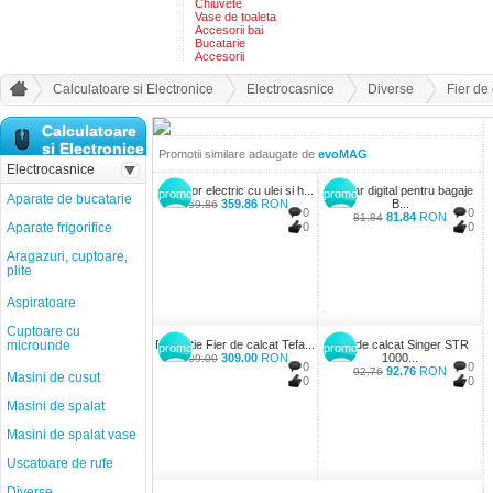
Chiuvete
Vase de toaleta
Accesorii bai
Bucatarie
Accesorii
Calculatoare si Electronice
Electrocasnice
Diverse
Fier de
Calculatoare
si Electronice
Promotii similare adaugate de
evoMAG
Electrocasnice
Radiator electric cu ulei si h...
Cantar digital pentru bagaje
promo
promo
Aparate de bucatarie
359.86
RON
B...
359.86
0
0
81.84
RON
81.84
Aparate frigorifice
0
0
Aragazuri, cuptoare,
plite
Aspiratoare
Cuptoare cu
microunde
Promotie Fier de calcat Tefa...
Fier de calcat Singer STR
promo
promo
309.00
RON
1000...
309.00
0
0
92.76
RON
92.76
Masini de cusut
0
0
Masini de spalat
Masini de spalat vase
Uscatoare de rufe
Diverse