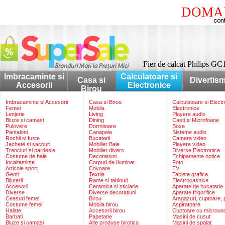
DOMAI
Fier de calcat Philips GC
Imbracaminte si
Calculatoare si
Casa si
Divertis
Accesorii
Electronice
Birou
Imbracaminte si Accesorii
Casa si Birou
Calculatoare si Elect
Femei
Mobila
Electronice
Lenjerie
Living
Playere audio
Bluze si camasi
Dining
Casti si Microfoane
Pulovere
Dormitoare
Boxe
Pantaloni
Canapele
Sisteme audio
Rochii si fuste
Bucatarii
Camere video
Jachete si sacouri
Mobilier Baie
Playere video
Trenciuri si pardesie
Mobilier divers
Diverse Electronice
Costume de baie
Decoratiuni
Echipamente optice
Incaltaminte
Corpuri de Iluminat
Foto
Articole sport
Covoare
TV
Genti
Textile
Tablete grafice
Bijuterii
Rame si tablouri
Electrocasnice
Accesorii
Ceramica si sticlarie
Aparate de bucatarie
Diverse
Diverse decoratiuni
Aparate frigorifice
Ceasuri femei
Birou
Aragazuri, cuptoare, p
Costume femei
Mobila birou
Aspiratoare
Halate
Accesorii birou
Cuptoare cu microun
Barbati
Papetarie
Masini de cusut
Bluze si camasi
Alte produse birotica
Masini de spalat