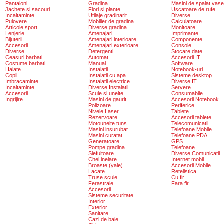
Pantaloni
Gradina
Masini de spalat vase
Jachete si sacouri
Flori si plante
Uscatoare de rufe
Incaltaminte
Utilaje gradinarit
Diverse
Pulovere
Mobilier de gradina
Calculatoare
Articole sport
Diverse gradina
Monitoare
Lenjerie
Amenajari
Imprimante
Bijuterii
Amenajari interioare
Componente
Accesorii
Amenajari exterioare
Console
Diverse
Detergenti
Stocare date
Ceasuri barbati
Automat
Accesorii IT
Costume barbati
Manual
Software
Halate
Instalatii
Notebook-uri
Copii
Instalatii cu apa
Sisteme desktop
Imbracaminte
Instalatii electrice
Diverse IT
Incaltaminte
Diverse Instalatii
Servere
Accesorii
Scule si unelte
Consumabile
Ingrijire
Masini de gaurit
Accesorii Notebook
Polizoare
Periferice
Nivele Laser
Tablete
Rezervoare
Accesorii tablete
Motounelte tuns
Telecomunicatii
Masini insurubat
Telefoane Mobile
Masini curatat
Telefoane PDA
Generatoare
GPS
Pompe gradina
Telefoane
Slefuitoare
Diverse Comunicatii
Chei inelare
Internet mobil
Broaste (yale)
Accesorii Mobile
Lacate
Retelistica
Truse scule
Cu fir
Ferastraie
Fara fir
Accesorii
Sisteme securitate
Interior
Exterior
Sanitare
Cazi de baie