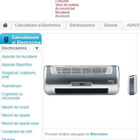
Chiuvete
Vase de toaleta
Accesorii bai
Bucatarie
Accesorii
Calculatoare si Electronice
Electrocasnice
Diverse
AEROT
Calculatoare
si Electronice
Electrocasnice
Aparate de bucatarie
Aparate frigorifice
Aragazuri, cuptoare,
plite
Aspiratoare
Cuptoare cu
microunde
Masini de cusut
Masini de spalat
Masini de spalat vase
Uscatoare de rufe
Promotii similare adaugate de
Bricostore
Diverse