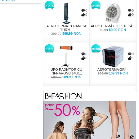
promo
promo
0
0
0
0
AEROTERMA CERAMICA
AEROTERMĂ ELECTRICĂ...
TURN...
59.99
RON
59.99
399.99
RON
399.99
promo
promo
0
0
0
1
UFO RADIATOR CU
AEROTERMA GRI...
INFRAROSU 1400...
109.99
RON
109.99
589.99
RON
589.99