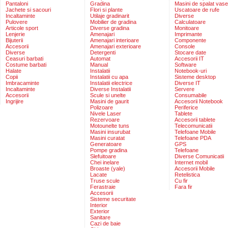
Pantaloni
Gradina
Masini de spalat vase
Jachete si sacouri
Flori si plante
Uscatoare de rufe
Incaltaminte
Utilaje gradinarit
Diverse
Pulovere
Mobilier de gradina
Calculatoare
Articole sport
Diverse gradina
Monitoare
Lenjerie
Amenajari
Imprimante
Bijuterii
Amenajari interioare
Componente
Accesorii
Amenajari exterioare
Console
Diverse
Detergenti
Stocare date
Ceasuri barbati
Automat
Accesorii IT
Costume barbati
Manual
Software
Halate
Instalatii
Notebook-uri
Copii
Instalatii cu apa
Sisteme desktop
Imbracaminte
Instalatii electrice
Diverse IT
Incaltaminte
Diverse Instalatii
Servere
Accesorii
Scule si unelte
Consumabile
Ingrijire
Masini de gaurit
Accesorii Notebook
Polizoare
Periferice
Nivele Laser
Tablete
Rezervoare
Accesorii tablete
Motounelte tuns
Telecomunicatii
Masini insurubat
Telefoane Mobile
Masini curatat
Telefoane PDA
Generatoare
GPS
Pompe gradina
Telefoane
Slefuitoare
Diverse Comunicatii
Chei inelare
Internet mobil
Broaste (yale)
Accesorii Mobile
Lacate
Retelistica
Truse scule
Cu fir
Ferastraie
Fara fir
Accesorii
Sisteme securitate
Interior
Exterior
Sanitare
Cazi de baie