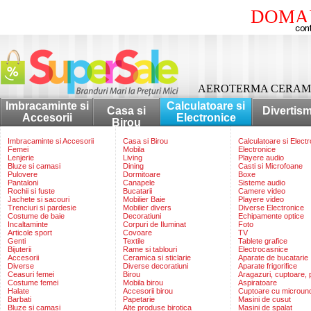
DOMAI
AEROTERMA CERAMI
Imbracaminte si
Calculatoare si
Casa si
Divertis
Accesorii
Electronice
Birou
Imbracaminte si Accesorii
Casa si Birou
Calculatoare si Elect
Femei
Mobila
Electronice
Lenjerie
Living
Playere audio
Bluze si camasi
Dining
Casti si Microfoane
Pulovere
Dormitoare
Boxe
Pantaloni
Canapele
Sisteme audio
Rochii si fuste
Bucatarii
Camere video
Jachete si sacouri
Mobilier Baie
Playere video
Trenciuri si pardesie
Mobilier divers
Diverse Electronice
Costume de baie
Decoratiuni
Echipamente optice
Incaltaminte
Corpuri de Iluminat
Foto
Articole sport
Covoare
TV
Genti
Textile
Tablete grafice
Bijuterii
Rame si tablouri
Electrocasnice
Accesorii
Ceramica si sticlarie
Aparate de bucatarie
Diverse
Diverse decoratiuni
Aparate frigorifice
Ceasuri femei
Birou
Aragazuri, cuptoare, p
Costume femei
Mobila birou
Aspiratoare
Halate
Accesorii birou
Cuptoare cu microun
Barbati
Papetarie
Masini de cusut
Bluze si camasi
Alte produse birotica
Masini de spalat