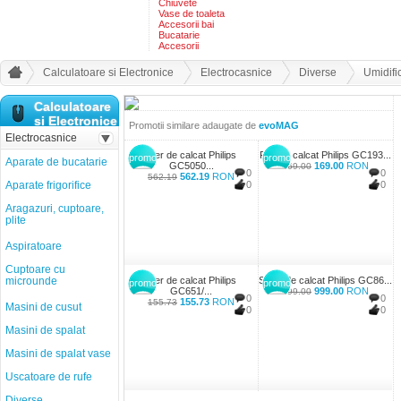
Chiuvete
Vase de toaleta
Accesorii bai
Bucatarie
Accesorii
Calculatoare si Electronice
Electrocasnice
Diverse
Umidifi
Calculatoare
si Electronice
Promotii similare adaugate de
evoMAG
Electrocasnice
Fier de calcat Philips
Fier de calcat Philips GC193...
promo
promo
Aparate de bucatarie
GC5050...
169.00
RON
169.00
0
0
562.19
RON
562.19
Aparate frigorifice
0
0
Aragazuri, cuptoare,
plite
Aspiratoare
Cuptoare cu
microunde
Fier de calcat Philips
Statie de calcat Philips GC86...
promo
promo
GC651/...
999.00
RON
999.00
0
0
155.73
RON
155.73
Masini de cusut
0
0
Masini de spalat
Masini de spalat vase
Uscatoare de rufe
Diverse