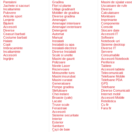
Pantaloni
Gradina
Masini de spalat vase
Jachete si sacouri
Flori si plante
Uscatoare de rufe
Incaltaminte
Utilaje gradinarit
Diverse
Pulovere
Mobilier de gradina
Calculatoare
Articole sport
Diverse gradina
Monitoare
Lenjerie
Amenajari
Imprimante
Bijuterii
Amenajari interioare
Componente
Accesorii
Amenajari exterioare
Console
Diverse
Detergenti
Stocare date
Ceasuri barbati
Automat
Accesorii IT
Costume barbati
Manual
Software
Halate
Instalatii
Notebook-uri
Copii
Instalatii cu apa
Sisteme desktop
Imbracaminte
Instalatii electrice
Diverse IT
Incaltaminte
Diverse Instalatii
Servere
Accesorii
Scule si unelte
Consumabile
Ingrijire
Masini de gaurit
Accesorii Notebook
Polizoare
Periferice
Nivele Laser
Tablete
Rezervoare
Accesorii tablete
Motounelte tuns
Telecomunicatii
Masini insurubat
Telefoane Mobile
Masini curatat
Telefoane PDA
Generatoare
GPS
Pompe gradina
Telefoane
Slefuitoare
Diverse Comunicatii
Chei inelare
Internet mobil
Broaste (yale)
Accesorii Mobile
Lacate
Retelistica
Truse scule
Cu fir
Ferastraie
Fara fir
Accesorii
Sisteme securitate
Interior
Exterior
Sanitare
Cazi de baie