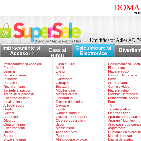
DOMAI
Umidificator Adler AD 7
Imbracaminte si
Calculatoare si
Casa si
Divertis
Accesorii
Electronice
Birou
Imbracaminte si Accesorii
Casa si Birou
Calculatoare si Elect
Femei
Mobila
Electronice
Lenjerie
Living
Playere audio
Bluze si camasi
Dining
Casti si Microfoane
Pulovere
Dormitoare
Boxe
Pantaloni
Canapele
Sisteme audio
Rochii si fuste
Bucatarii
Camere video
Jachete si sacouri
Mobilier Baie
Playere video
Trenciuri si pardesie
Mobilier divers
Diverse Electronice
Costume de baie
Decoratiuni
Echipamente optice
Incaltaminte
Corpuri de Iluminat
Foto
Articole sport
Covoare
TV
Genti
Textile
Tablete grafice
Bijuterii
Rame si tablouri
Electrocasnice
Accesorii
Ceramica si sticlarie
Aparate de bucatarie
Diverse
Diverse decoratiuni
Aparate frigorifice
Ceasuri femei
Birou
Aragazuri, cuptoare, p
Costume femei
Mobila birou
Aspiratoare
Halate
Accesorii birou
Cuptoare cu microun
Barbati
Papetarie
Masini de cusut
Bluze si camasi
Alte produse birotica
Masini de spalat