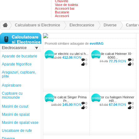
Chiuvete
Vase de toaleta
Accesorii bai
Bucatarie
Accesorii
Calculatoare si Electronice
Electrocasnice
Diverse
Cantar 
Calculatoare
si Electronice
Promotii similare adaugate de
evoMAG
Electrocasnice
Radiator electric cu ulei si h...
Fier de calcat Heinner XI-
promo
promo
Aparate de bucatarie
412.06
RON
6060...
412.06
0
0
77.75
RON
77.75
Aparate frigorifice
0
0
Aragazuri, cuptoare,
plite
Aspiratoare
Cuptoare cu
microunde
Fier de calcat Singer Prima
Radiator cu halogen Heinner
promo
promo
Pr...
HR...
0
0
145.00
RON
67.04
RON
145.00
67.04
Masini de cusut
0
0
Masini de spalat
Masini de spalat vase
Uscatoare de rufe
Diverse