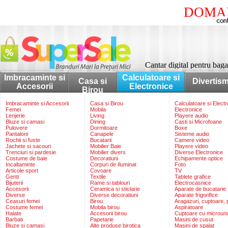
DOMAI
Cantar digital pentru bag
Imbracaminte si
Calculatoare si
Casa si
Divertis
Accesorii
Electronice
Birou
Imbracaminte si Accesorii
Casa si Birou
Calculatoare si Elect
Femei
Mobila
Electronice
Lenjerie
Living
Playere audio
Bluze si camasi
Dining
Casti si Microfoane
Pulovere
Dormitoare
Boxe
Pantaloni
Canapele
Sisteme audio
Rochii si fuste
Bucatarii
Camere video
Jachete si sacouri
Mobilier Baie
Playere video
Trenciuri si pardesie
Mobilier divers
Diverse Electronice
Costume de baie
Decoratiuni
Echipamente optice
Incaltaminte
Corpuri de Iluminat
Foto
Articole sport
Covoare
TV
Genti
Textile
Tablete grafice
Bijuterii
Rame si tablouri
Electrocasnice
Accesorii
Ceramica si sticlarie
Aparate de bucatarie
Diverse
Diverse decoratiuni
Aparate frigorifice
Ceasuri femei
Birou
Aragazuri, cuptoare, p
Costume femei
Mobila birou
Aspiratoare
Halate
Accesorii birou
Cuptoare cu microun
Barbati
Papetarie
Masini de cusut
Bluze si camasi
Alte produse birotica
Masini de spalat