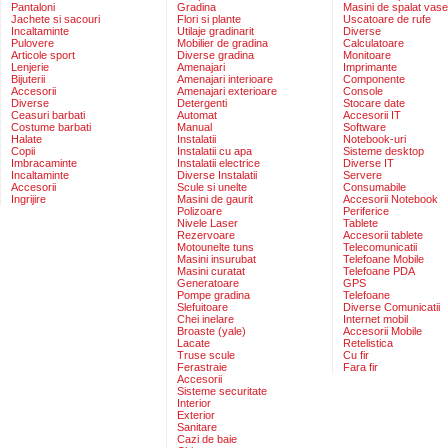
Pantaloni
Gradina
Masini de spalat vase
Jachete si sacouri
Flori si plante
Uscatoare de rufe
Incaltaminte
Utilaje gradinarit
Diverse
Pulovere
Mobilier de gradina
Calculatoare
Articole sport
Diverse gradina
Monitoare
Lenjerie
Amenajari
Imprimante
Bijuterii
Amenajari interioare
Componente
Accesorii
Amenajari exterioare
Console
Diverse
Detergenti
Stocare date
Ceasuri barbati
Automat
Accesorii IT
Costume barbati
Manual
Software
Halate
Instalatii
Notebook-uri
Copii
Instalatii cu apa
Sisteme desktop
Imbracaminte
Instalatii electrice
Diverse IT
Incaltaminte
Diverse Instalatii
Servere
Accesorii
Scule si unelte
Consumabile
Ingrijire
Masini de gaurit
Accesorii Notebook
Polizoare
Periferice
Nivele Laser
Tablete
Rezervoare
Accesorii tablete
Motounelte tuns
Telecomunicatii
Masini insurubat
Telefoane Mobile
Masini curatat
Telefoane PDA
Generatoare
GPS
Pompe gradina
Telefoane
Slefuitoare
Diverse Comunicatii
Chei inelare
Internet mobil
Broaste (yale)
Accesorii Mobile
Lacate
Retelistica
Truse scule
Cu fir
Ferastraie
Fara fir
Accesorii
Sisteme securitate
Interior
Exterior
Sanitare
Cazi de baie