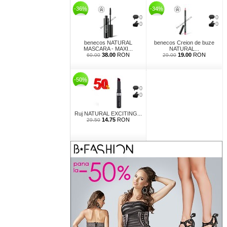
-36%
-34%
0
0
0
0
benecos NATURAL
benecos Creion de buze
MASCARA - MAXI...
NATURAL...
38.00
RON
19.00
RON
60.00
29.00
-50%
0
0
Ruj NATURAL EXCITING...
14.75
RON
29.50