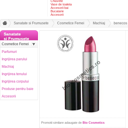
Chiuvete
Vase de toaleta
Accesorii bai
Bucatarie
Accesorii
Sanatate si Frumusete
Cosmetice Femei
Machiaj
benecos 
Sanatate
si Frumusete
Cosmetice Femei
Parfumuri
Ingrijirea parului
Machiaj
Ingrijirea tenului
Ingrijirea corpului
Produse pentru baie
Accesorii
Promotii similare adaugate de
Bio Cosmetics