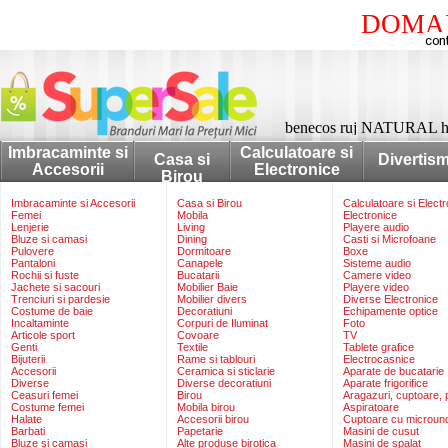
DOMAI
benecos ruj NATURAL h
Imbracaminte si
Calculatoare si
Casa si
Divertis
Accesorii
Electronice
Birou
Imbracaminte si Accesorii
Casa si Birou
Calculatoare si Elect
Femei
Mobila
Electronice
Lenjerie
Living
Playere audio
Bluze si camasi
Dining
Casti si Microfoane
Pulovere
Dormitoare
Boxe
Pantaloni
Canapele
Sisteme audio
Rochii si fuste
Bucatarii
Camere video
Jachete si sacouri
Mobilier Baie
Playere video
Trenciuri si pardesie
Mobilier divers
Diverse Electronice
Costume de baie
Decoratiuni
Echipamente optice
Incaltaminte
Corpuri de Iluminat
Foto
Articole sport
Covoare
TV
Genti
Textile
Tablete grafice
Bijuterii
Rame si tablouri
Electrocasnice
Accesorii
Ceramica si sticlarie
Aparate de bucatarie
Diverse
Diverse decoratiuni
Aparate frigorifice
Ceasuri femei
Birou
Aragazuri, cuptoare, p
Costume femei
Mobila birou
Aspiratoare
Halate
Accesorii birou
Cuptoare cu microun
Barbati
Papetarie
Masini de cusut
Bluze si camasi
Alte produse birotica
Masini de spalat