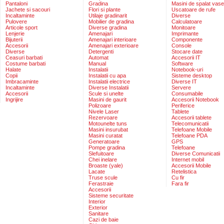
Pantaloni
Gradina
Masini de spalat vase
Jachete si sacouri
Flori si plante
Uscatoare de rufe
Incaltaminte
Utilaje gradinarit
Diverse
Pulovere
Mobilier de gradina
Calculatoare
Articole sport
Diverse gradina
Monitoare
Lenjerie
Amenajari
Imprimante
Bijuterii
Amenajari interioare
Componente
Accesorii
Amenajari exterioare
Console
Diverse
Detergenti
Stocare date
Ceasuri barbati
Automat
Accesorii IT
Costume barbati
Manual
Software
Halate
Instalatii
Notebook-uri
Copii
Instalatii cu apa
Sisteme desktop
Imbracaminte
Instalatii electrice
Diverse IT
Incaltaminte
Diverse Instalatii
Servere
Accesorii
Scule si unelte
Consumabile
Ingrijire
Masini de gaurit
Accesorii Notebook
Polizoare
Periferice
Nivele Laser
Tablete
Rezervoare
Accesorii tablete
Motounelte tuns
Telecomunicatii
Masini insurubat
Telefoane Mobile
Masini curatat
Telefoane PDA
Generatoare
GPS
Pompe gradina
Telefoane
Slefuitoare
Diverse Comunicatii
Chei inelare
Internet mobil
Broaste (yale)
Accesorii Mobile
Lacate
Retelistica
Truse scule
Cu fir
Ferastraie
Fara fir
Accesorii
Sisteme securitate
Interior
Exterior
Sanitare
Cazi de baie