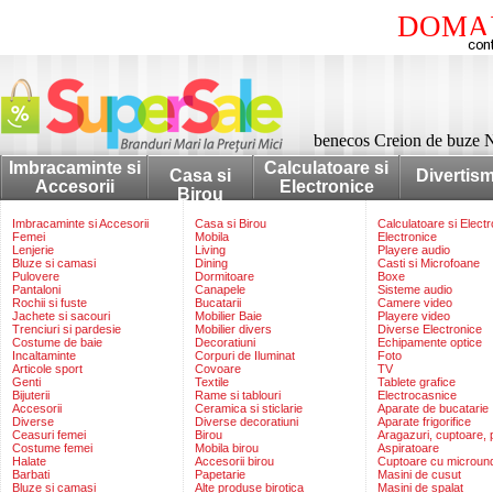
DOMAI
benecos Creion de buze
Imbracaminte si
Calculatoare si
Casa si
Divertis
Accesorii
Electronice
Birou
Imbracaminte si Accesorii
Casa si Birou
Calculatoare si Elect
Femei
Mobila
Electronice
Lenjerie
Living
Playere audio
Bluze si camasi
Dining
Casti si Microfoane
Pulovere
Dormitoare
Boxe
Pantaloni
Canapele
Sisteme audio
Rochii si fuste
Bucatarii
Camere video
Jachete si sacouri
Mobilier Baie
Playere video
Trenciuri si pardesie
Mobilier divers
Diverse Electronice
Costume de baie
Decoratiuni
Echipamente optice
Incaltaminte
Corpuri de Iluminat
Foto
Articole sport
Covoare
TV
Genti
Textile
Tablete grafice
Bijuterii
Rame si tablouri
Electrocasnice
Accesorii
Ceramica si sticlarie
Aparate de bucatarie
Diverse
Diverse decoratiuni
Aparate frigorifice
Ceasuri femei
Birou
Aragazuri, cuptoare, p
Costume femei
Mobila birou
Aspiratoare
Halate
Accesorii birou
Cuptoare cu microun
Barbati
Papetarie
Masini de cusut
Bluze si camasi
Alte produse birotica
Masini de spalat