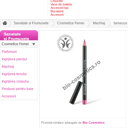
Chiuvete
Vase de toaleta
Accesorii bai
Bucatarie
Accesorii
Sanatate si Frumusete
Cosmetice Femei
Machiaj
benecos 
Sanatate
si Frumusete
Cosmetice Femei
Parfumuri
Ingrijirea parului
Machiaj
Ingrijirea tenului
Ingrijirea corpului
Produse pentru baie
Accesorii
Promotii similare adaugate de
Bio Cosmetics