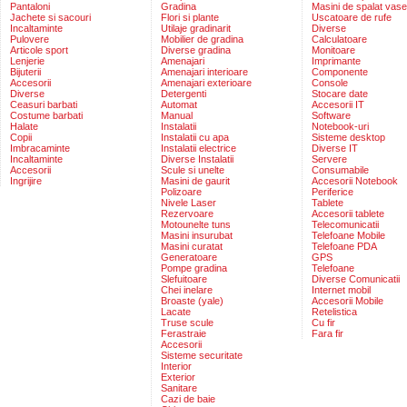
Pantaloni
Gradina
Masini de spalat vase
Jachete si sacouri
Flori si plante
Uscatoare de rufe
Incaltaminte
Utilaje gradinarit
Diverse
Pulovere
Mobilier de gradina
Calculatoare
Articole sport
Diverse gradina
Monitoare
Lenjerie
Amenajari
Imprimante
Bijuterii
Amenajari interioare
Componente
Accesorii
Amenajari exterioare
Console
Diverse
Detergenti
Stocare date
Ceasuri barbati
Automat
Accesorii IT
Costume barbati
Manual
Software
Halate
Instalatii
Notebook-uri
Copii
Instalatii cu apa
Sisteme desktop
Imbracaminte
Instalatii electrice
Diverse IT
Incaltaminte
Diverse Instalatii
Servere
Accesorii
Scule si unelte
Consumabile
Ingrijire
Masini de gaurit
Accesorii Notebook
Polizoare
Periferice
Nivele Laser
Tablete
Rezervoare
Accesorii tablete
Motounelte tuns
Telecomunicatii
Masini insurubat
Telefoane Mobile
Masini curatat
Telefoane PDA
Generatoare
GPS
Pompe gradina
Telefoane
Slefuitoare
Diverse Comunicatii
Chei inelare
Internet mobil
Broaste (yale)
Accesorii Mobile
Lacate
Retelistica
Truse scule
Cu fir
Ferastraie
Fara fir
Accesorii
Sisteme securitate
Interior
Exterior
Sanitare
Cazi de baie