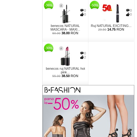
-36%
-50%
0
0
0
0
benecos NATURAL
Ruj NATURAL EXCITING...
MASCARA - MAXI...
14.75
RON
29.50
38.00
RON
60.00
-30%
0
2
benecos ruj NATURAL hot
pink...
38.50
RON
55.00