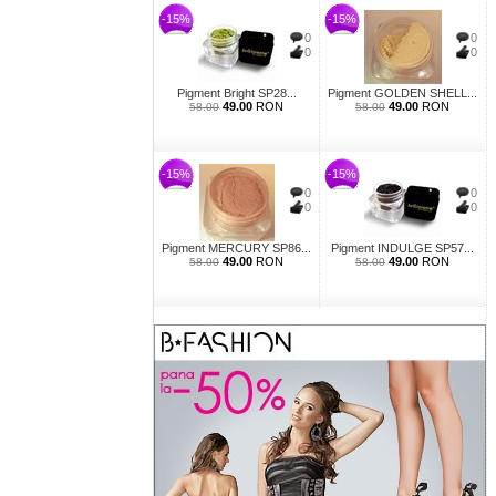
-15%
-15%
0
0
0
0
Pigment Bright SP28...
Pigment GOLDEN SHELL...
49.00
RON
49.00
RON
58.00
58.00
-15%
-15%
0
0
0
0
Pigment MERCURY SP86...
Pigment INDULGE SP57...
49.00
RON
49.00
RON
58.00
58.00