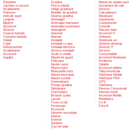
Pantaloni
Gradina
Masini de spalat vase
Jachete si sacouri
Flori si plante
Uscatoare de rufe
Incaltaminte
Utilaje gradinarit
Diverse
Pulovere
Mobilier de gradina
Calculatoare
Articole sport
Diverse gradina
Monitoare
Lenjerie
Amenajari
Imprimante
Bijuterii
Amenajari interioare
Componente
Accesorii
Amenajari exterioare
Console
Diverse
Detergenti
Stocare date
Ceasuri barbati
Automat
Accesorii IT
Costume barbati
Manual
Software
Halate
Instalatii
Notebook-uri
Copii
Instalatii cu apa
Sisteme desktop
Imbracaminte
Instalatii electrice
Diverse IT
Incaltaminte
Diverse Instalatii
Servere
Accesorii
Scule si unelte
Consumabile
Ingrijire
Masini de gaurit
Accesorii Notebook
Polizoare
Periferice
Nivele Laser
Tablete
Rezervoare
Accesorii tablete
Motounelte tuns
Telecomunicatii
Masini insurubat
Telefoane Mobile
Masini curatat
Telefoane PDA
Generatoare
GPS
Pompe gradina
Telefoane
Slefuitoare
Diverse Comunicatii
Chei inelare
Internet mobil
Broaste (yale)
Accesorii Mobile
Lacate
Retelistica
Truse scule
Cu fir
Ferastraie
Fara fir
Accesorii
Sisteme securitate
Interior
Exterior
Sanitare
Cazi de baie