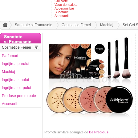
Chiuvete
Vase de toaleta
Accesorii bai
Bucatarie
Accesorii
Sanatate si Frumusete
Cosmetice Femei
Machiaj
Set Get S
Sanatate
si Frumusete
Cosmetice Femei
Parfumuri
Ingrijirea parului
Machiaj
Ingrijirea tenului
Ingrijirea corpului
Produse pentru baie
Accesorii
Promotii similare adaugate de
Be Precious