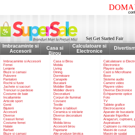
DOMAI
Set Get Started Fair
Imbracaminte si
Calculatoare si
Casa si
Divertis
Accesorii
Electronice
Birou
Imbracaminte si Accesorii
Casa si Birou
Calculatoare si Elect
Femei
Mobila
Electronice
Lenjerie
Living
Playere audio
Bluze si camasi
Dining
Casti si Microfoane
Pulovere
Dormitoare
Boxe
Pantaloni
Canapele
Sisteme audio
Rochii si fuste
Bucatarii
Camere video
Jachete si sacouri
Mobilier Baie
Playere video
Trenciuri si pardesie
Mobilier divers
Diverse Electronice
Costume de baie
Decoratiuni
Echipamente optice
Incaltaminte
Corpuri de Iluminat
Foto
Articole sport
Covoare
TV
Genti
Textile
Tablete grafice
Bijuterii
Rame si tablouri
Electrocasnice
Accesorii
Ceramica si sticlarie
Aparate de bucatarie
Diverse
Diverse decoratiuni
Aparate frigorifice
Ceasuri femei
Birou
Aragazuri, cuptoare, p
Costume femei
Mobila birou
Aspiratoare
Halate
Accesorii birou
Cuptoare cu microun
Barbati
Papetarie
Masini de cusut
Bluze si camasi
Alte produse birotica
Masini de spalat