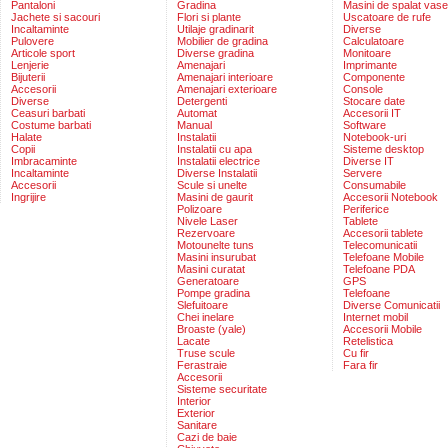
Pantaloni
Gradina
Masini de spalat vase
Jachete si sacouri
Flori si plante
Uscatoare de rufe
Incaltaminte
Utilaje gradinarit
Diverse
Pulovere
Mobilier de gradina
Calculatoare
Articole sport
Diverse gradina
Monitoare
Lenjerie
Amenajari
Imprimante
Bijuterii
Amenajari interioare
Componente
Accesorii
Amenajari exterioare
Console
Diverse
Detergenti
Stocare date
Ceasuri barbati
Automat
Accesorii IT
Costume barbati
Manual
Software
Halate
Instalatii
Notebook-uri
Copii
Instalatii cu apa
Sisteme desktop
Imbracaminte
Instalatii electrice
Diverse IT
Incaltaminte
Diverse Instalatii
Servere
Accesorii
Scule si unelte
Consumabile
Ingrijire
Masini de gaurit
Accesorii Notebook
Polizoare
Periferice
Nivele Laser
Tablete
Rezervoare
Accesorii tablete
Motounelte tuns
Telecomunicatii
Masini insurubat
Telefoane Mobile
Masini curatat
Telefoane PDA
Generatoare
GPS
Pompe gradina
Telefoane
Slefuitoare
Diverse Comunicatii
Chei inelare
Internet mobil
Broaste (yale)
Accesorii Mobile
Lacate
Retelistica
Truse scule
Cu fir
Ferastraie
Fara fir
Accesorii
Sisteme securitate
Interior
Exterior
Sanitare
Cazi de baie