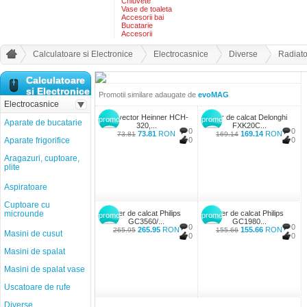
Chiuvete
Vase de toaleta
Accesorii bai
Bucatarie
Accesorii
Calculatoare si Electronice
Electrocasnice
Diverse
Radiato
Calculatoare
si Electronice
Promotii similare adaugate de
evoMAG
Electrocasnice
Convector Heinner HCH-
Fier de calcat Delonghi
promo
promo
Aparate de bucatarie
320,...
FXK20C...
0
0
73.81
RON
169.14
RON
73.81
169.14
Aparate frigorifice
0
0
Aragazuri, cuptoare,
plite
Aspiratoare
Cuptoare cu
microunde
Fier de calcat Philips
Fier de calcat Philips
promo
promo
GC3560/...
GC1980...
0
0
265.95
RON
155.66
RON
265.95
155.66
Masini de cusut
0
0
Masini de spalat
Masini de spalat vase
Uscatoare de rufe
Diverse