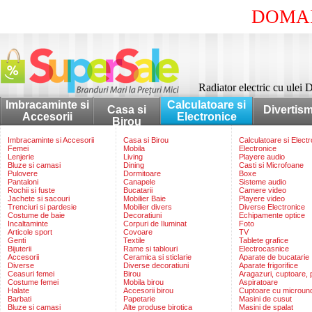
DOMAI
Radiator electric cu ule
Imbracaminte si
Calculatoare si
Casa si
Divertis
Accesorii
Electronice
Birou
Imbracaminte si Accesorii
Casa si Birou
Calculatoare si Elect
Femei
Mobila
Electronice
Lenjerie
Living
Playere audio
Bluze si camasi
Dining
Casti si Microfoane
Pulovere
Dormitoare
Boxe
Pantaloni
Canapele
Sisteme audio
Rochii si fuste
Bucatarii
Camere video
Jachete si sacouri
Mobilier Baie
Playere video
Trenciuri si pardesie
Mobilier divers
Diverse Electronice
Costume de baie
Decoratiuni
Echipamente optice
Incaltaminte
Corpuri de Iluminat
Foto
Articole sport
Covoare
TV
Genti
Textile
Tablete grafice
Bijuterii
Rame si tablouri
Electrocasnice
Accesorii
Ceramica si sticlarie
Aparate de bucatarie
Diverse
Diverse decoratiuni
Aparate frigorifice
Ceasuri femei
Birou
Aragazuri, cuptoare, p
Costume femei
Mobila birou
Aspiratoare
Halate
Accesorii birou
Cuptoare cu microun
Barbati
Papetarie
Masini de cusut
Bluze si camasi
Alte produse birotica
Masini de spalat