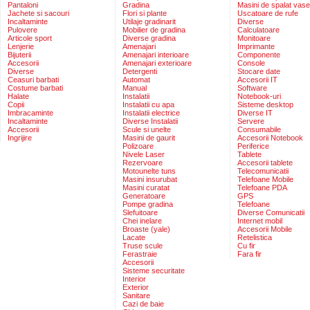
Pantaloni
Gradina
Masini de spalat vase
Jachete si sacouri
Flori si plante
Uscatoare de rufe
Incaltaminte
Utilaje gradinarit
Diverse
Pulovere
Mobilier de gradina
Calculatoare
Articole sport
Diverse gradina
Monitoare
Lenjerie
Amenajari
Imprimante
Bijuterii
Amenajari interioare
Componente
Accesorii
Amenajari exterioare
Console
Diverse
Detergenti
Stocare date
Ceasuri barbati
Automat
Accesorii IT
Costume barbati
Manual
Software
Halate
Instalatii
Notebook-uri
Copii
Instalatii cu apa
Sisteme desktop
Imbracaminte
Instalatii electrice
Diverse IT
Incaltaminte
Diverse Instalatii
Servere
Accesorii
Scule si unelte
Consumabile
Ingrijire
Masini de gaurit
Accesorii Notebook
Polizoare
Periferice
Nivele Laser
Tablete
Rezervoare
Accesorii tablete
Motounelte tuns
Telecomunicatii
Masini insurubat
Telefoane Mobile
Masini curatat
Telefoane PDA
Generatoare
GPS
Pompe gradina
Telefoane
Slefuitoare
Diverse Comunicatii
Chei inelare
Internet mobil
Broaste (yale)
Accesorii Mobile
Lacate
Retelistica
Truse scule
Cu fir
Ferastraie
Fara fir
Accesorii
Sisteme securitate
Interior
Exterior
Sanitare
Cazi de baie