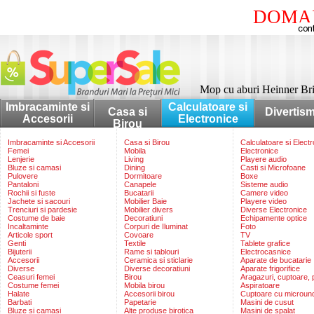
DOMAI
Mop cu aburi Heinner Br
Imbracaminte si
Calculatoare si
Casa si
Divertis
Accesorii
Electronice
Birou
Imbracaminte si Accesorii
Casa si Birou
Calculatoare si Elect
Femei
Mobila
Electronice
Lenjerie
Living
Playere audio
Bluze si camasi
Dining
Casti si Microfoane
Pulovere
Dormitoare
Boxe
Pantaloni
Canapele
Sisteme audio
Rochii si fuste
Bucatarii
Camere video
Jachete si sacouri
Mobilier Baie
Playere video
Trenciuri si pardesie
Mobilier divers
Diverse Electronice
Costume de baie
Decoratiuni
Echipamente optice
Incaltaminte
Corpuri de Iluminat
Foto
Articole sport
Covoare
TV
Genti
Textile
Tablete grafice
Bijuterii
Rame si tablouri
Electrocasnice
Accesorii
Ceramica si sticlarie
Aparate de bucatarie
Diverse
Diverse decoratiuni
Aparate frigorifice
Ceasuri femei
Birou
Aragazuri, cuptoare, p
Costume femei
Mobila birou
Aspiratoare
Halate
Accesorii birou
Cuptoare cu microun
Barbati
Papetarie
Masini de cusut
Bluze si camasi
Alte produse birotica
Masini de spalat