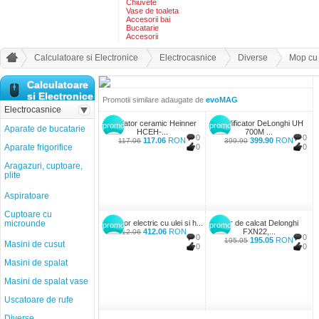
Chiuvete
Vase de toaleta
Accesorii bai
Bucatarie
Accesorii
Calculatoare si Electronice
Electrocasnice
Diverse
Mop cu 
Calculatoare
si Electronice
Promotii similare adaugate de
evoMAG
Electrocasnice
Radiator ceramic Heinner
Umidificator DeLonghi UH
promo
promo
Aparate de bucatarie
HCEH-...
700M ...
0
0
117.06
RON
399.90
RON
117.06
399.90
Aparate frigorifice
0
0
Aragazuri, cuptoare,
plite
Aspiratoare
Cuptoare cu
microunde
Radiator electric cu ulei si h...
Fier de calcat Delonghi
promo
promo
412.06
RON
FXN22,...
412.06
0
0
195.05
RON
195.05
Masini de cusut
0
0
Masini de spalat
Masini de spalat vase
Uscatoare de rufe
Diverse