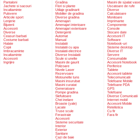
Pantaloni
Gradina
Masini de spalat vase
Jachete si sacouri
Flori si plante
Uscatoare de rufe
Incaltaminte
Utilaje gradinarit
Diverse
Pulovere
Mobilier de gradina
Calculatoare
Articole sport
Diverse gradina
Monitoare
Lenjerie
Amenajari
Imprimante
Bijuterii
Amenajari interioare
Componente
Accesorii
Amenajari exterioare
Console
Diverse
Detergenti
Stocare date
Ceasuri barbati
Automat
Accesorii IT
Costume barbati
Manual
Software
Halate
Instalatii
Notebook-uri
Copii
Instalatii cu apa
Sisteme desktop
Imbracaminte
Instalatii electrice
Diverse IT
Incaltaminte
Diverse Instalatii
Servere
Accesorii
Scule si unelte
Consumabile
Ingrijire
Masini de gaurit
Accesorii Notebook
Polizoare
Periferice
Nivele Laser
Tablete
Rezervoare
Accesorii tablete
Motounelte tuns
Telecomunicatii
Masini insurubat
Telefoane Mobile
Masini curatat
Telefoane PDA
Generatoare
GPS
Pompe gradina
Telefoane
Slefuitoare
Diverse Comunicatii
Chei inelare
Internet mobil
Broaste (yale)
Accesorii Mobile
Lacate
Retelistica
Truse scule
Cu fir
Ferastraie
Fara fir
Accesorii
Sisteme securitate
Interior
Exterior
Sanitare
Cazi de baie