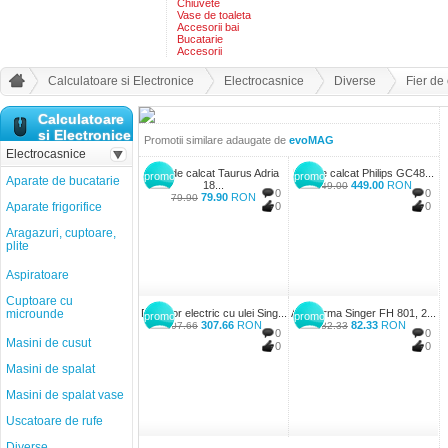
Chiuvete
Vase de toaleta
Accesorii bai
Bucatarie
Accesorii
Calculatoare si Electronice
Electrocasnice
Diverse
Fier de
Calculatoare
si Electronice
Promotii similare adaugate de
evoMAG
Electrocasnice
Fier de calcat Taurus Adria
Fier de calcat Philips GC48...
promo
promo
Aparate de bucatarie
18...
449.00
RON
449.00
0
0
79.90
RON
79.90
Aparate frigorifice
0
0
Aragazuri, cuptoare,
plite
Aspiratoare
Cuptoare cu
microunde
Radiator electric cu ulei Sing...
Aeroterma Singer FH 801, 2...
promo
promo
307.66
RON
82.33
RON
307.66
82.33
0
0
Masini de cusut
0
0
Masini de spalat
Masini de spalat vase
Uscatoare de rufe
Diverse