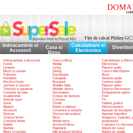
DOMAI
Fier de calcat Philips G
Imbracaminte si
Calculatoare si
Casa si
Divertis
Accesorii
Electronice
Birou
Imbracaminte si Accesorii
Casa si Birou
Calculatoare si Elect
Femei
Mobila
Electronice
Lenjerie
Living
Playere audio
Bluze si camasi
Dining
Casti si Microfoane
Pulovere
Dormitoare
Boxe
Pantaloni
Canapele
Sisteme audio
Rochii si fuste
Bucatarii
Camere video
Jachete si sacouri
Mobilier Baie
Playere video
Trenciuri si pardesie
Mobilier divers
Diverse Electronice
Costume de baie
Decoratiuni
Echipamente optice
Incaltaminte
Corpuri de Iluminat
Foto
Articole sport
Covoare
TV
Genti
Textile
Tablete grafice
Bijuterii
Rame si tablouri
Electrocasnice
Accesorii
Ceramica si sticlarie
Aparate de bucatarie
Diverse
Diverse decoratiuni
Aparate frigorifice
Ceasuri femei
Birou
Aragazuri, cuptoare, p
Costume femei
Mobila birou
Aspiratoare
Halate
Accesorii birou
Cuptoare cu microun
Barbati
Papetarie
Masini de cusut
Bluze si camasi
Alte produse birotica
Masini de spalat