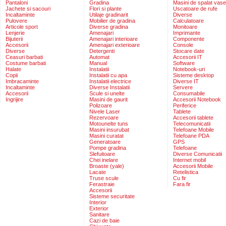
Pantaloni
Gradina
Masini de spalat vase
Jachete si sacouri
Flori si plante
Uscatoare de rufe
Incaltaminte
Utilaje gradinarit
Diverse
Pulovere
Mobilier de gradina
Calculatoare
Articole sport
Diverse gradina
Monitoare
Lenjerie
Amenajari
Imprimante
Bijuterii
Amenajari interioare
Componente
Accesorii
Amenajari exterioare
Console
Diverse
Detergenti
Stocare date
Ceasuri barbati
Automat
Accesorii IT
Costume barbati
Manual
Software
Halate
Instalatii
Notebook-uri
Copii
Instalatii cu apa
Sisteme desktop
Imbracaminte
Instalatii electrice
Diverse IT
Incaltaminte
Diverse Instalatii
Servere
Accesorii
Scule si unelte
Consumabile
Ingrijire
Masini de gaurit
Accesorii Notebook
Polizoare
Periferice
Nivele Laser
Tablete
Rezervoare
Accesorii tablete
Motounelte tuns
Telecomunicatii
Masini insurubat
Telefoane Mobile
Masini curatat
Telefoane PDA
Generatoare
GPS
Pompe gradina
Telefoane
Slefuitoare
Diverse Comunicatii
Chei inelare
Internet mobil
Broaste (yale)
Accesorii Mobile
Lacate
Retelistica
Truse scule
Cu fir
Ferastraie
Fara fir
Accesorii
Sisteme securitate
Interior
Exterior
Sanitare
Cazi de baie