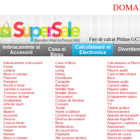
DOMAI
Fier de calcat Philips G
Imbracaminte si
Calculatoare si
Casa si
Divertis
Accesorii
Electronice
Birou
Imbracaminte si Accesorii
Casa si Birou
Calculatoare si Elect
Femei
Mobila
Electronice
Lenjerie
Living
Playere audio
Bluze si camasi
Dining
Casti si Microfoane
Pulovere
Dormitoare
Boxe
Pantaloni
Canapele
Sisteme audio
Rochii si fuste
Bucatarii
Camere video
Jachete si sacouri
Mobilier Baie
Playere video
Trenciuri si pardesie
Mobilier divers
Diverse Electronice
Costume de baie
Decoratiuni
Echipamente optice
Incaltaminte
Corpuri de Iluminat
Foto
Articole sport
Covoare
TV
Genti
Textile
Tablete grafice
Bijuterii
Rame si tablouri
Electrocasnice
Accesorii
Ceramica si sticlarie
Aparate de bucatarie
Diverse
Diverse decoratiuni
Aparate frigorifice
Ceasuri femei
Birou
Aragazuri, cuptoare, p
Costume femei
Mobila birou
Aspiratoare
Halate
Accesorii birou
Cuptoare cu microun
Barbati
Papetarie
Masini de cusut
Bluze si camasi
Alte produse birotica
Masini de spalat