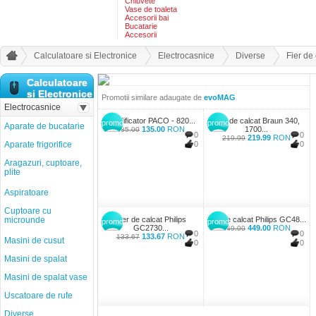
Chiuvete
Vase de toaleta
Accesorii bai
Bucatarie
Accesorii
Calculatoare si Electronice
Electrocasnice
Diverse
Fier de
Calculatoare
si Electronice
Promotii similare adaugate de
evoMAG
Electrocasnice
Umidificator PACO - 820...
Fier de calcat Braun 340,
promo
promo
Aparate de bucatarie
135.00
RON
1700...
135.00
0
0
219.99
RON
219.99
Aparate frigorifice
0
0
Aragazuri, cuptoare,
plite
Aspiratoare
Cuptoare cu
microunde
Fier de calcat Philips
Fier de calcat Philips GC48...
promo
promo
GC2730...
449.00
RON
449.00
0
0
133.67
RON
133.67
Masini de cusut
0
0
Masini de spalat
Masini de spalat vase
Uscatoare de rufe
Diverse