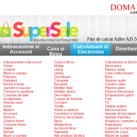
DOMAI
Fier de calcat Adler AD 
Imbracaminte si
Calculatoare si
Casa si
Divertis
Accesorii
Electronice
Birou
Imbracaminte si Accesorii
Casa si Birou
Calculatoare si Elect
Femei
Mobila
Electronice
Lenjerie
Living
Playere audio
Bluze si camasi
Dining
Casti si Microfoane
Pulovere
Dormitoare
Boxe
Pantaloni
Canapele
Sisteme audio
Rochii si fuste
Bucatarii
Camere video
Jachete si sacouri
Mobilier Baie
Playere video
Trenciuri si pardesie
Mobilier divers
Diverse Electronice
Costume de baie
Decoratiuni
Echipamente optice
Incaltaminte
Corpuri de Iluminat
Foto
Articole sport
Covoare
TV
Genti
Textile
Tablete grafice
Bijuterii
Rame si tablouri
Electrocasnice
Accesorii
Ceramica si sticlarie
Aparate de bucatarie
Diverse
Diverse decoratiuni
Aparate frigorifice
Ceasuri femei
Birou
Aragazuri, cuptoare, p
Costume femei
Mobila birou
Aspiratoare
Halate
Accesorii birou
Cuptoare cu microun
Barbati
Papetarie
Masini de cusut
Bluze si camasi
Alte produse birotica
Masini de spalat