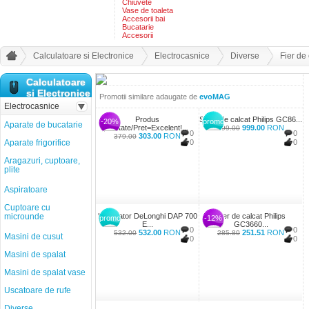
Chiuvete
Vase de toaleta
Accesorii bai
Bucatarie
Accesorii
Calculatoare si Electronice
Electrocasnice
Diverse
Fier de
Calculatoare
si Electronice
Promotii similare adaugate de
evoMAG
Electrocasnice
Produs
Statie de calcat Philips GC86...
-20%
promo
Aparate de bucatarie
Calitate/Pret=Excelent!...
999.00
RON
999.00
0
0
303.00
RON
379.00
Aparate frigorifice
0
0
Aragazuri, cuptoare,
plite
Aspiratoare
Cuptoare cu
microunde
Purificator DeLonghi DAP 700
Fier de calcat Philips
promo
-12%
E...
GC3660...
0
0
532.00
RON
251.51
RON
532.00
285.80
Masini de cusut
0
0
Masini de spalat
Masini de spalat vase
Uscatoare de rufe
Diverse