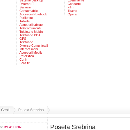
Sisteme desktop
Evenimente
Diverse IT
Concerte
Servere
Film
Consumabile
Teatru
Accesorii Notebook
Opera
Periferice
Tablete
Accesorii tablete
Telecomunicatii
Telefoane Mobile
Telefoane PDA
GPS
Telefoane
Diverse Comunicatii
Internet mobil
Accesorii Mobile
Retelistica
Cu fir
Fara fir
Genti
Poseta Srebrina
Poseta Srebrina
 de
B*FASHION