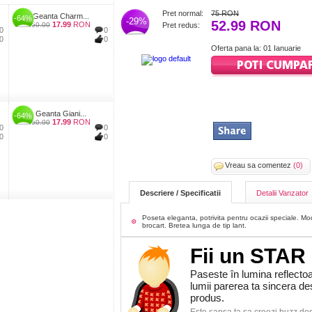
Pret normal:
75 RON
Geanta Charm...
-64%
-29%
52.99 RON
17.99
RON
50.00
Pret redus:
0
0
0
0
Oferta pana la: 01 Ianuarie
Geanta Giani...
-64%
17.99
RON
50.00
0
0
0
0
Vreau sa comentez
(0)
Descriere / Specificatii
Detalii Vanzator
Poseta eleganta, potrivita pentru ocazii speciale. Mod
brocart. Bretea lunga de tip lant.
Fii un STAR
Paseste în lumina reflectoa
lumii parerea ta sincera d
produs.