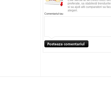
Este sansa ta sa creezi buzz de
preferate, sa stabilesti trenduri
si sa ajuti alti cumparatori sa f
alegeri.
Comentariul tau