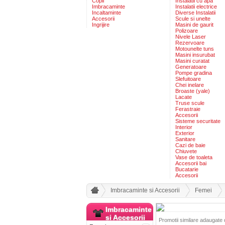
Copii
Instalatii cu apa
Imbracaminte
Instalatii electrice
Incaltaminte
Diverse Instalatii
Accesorii
Scule si unelte
Ingrijire
Masini de gaurit
Polizoare
Nivele Laser
Rezervoare
Motounelte tuns
Masini insurubat
Masini curatat
Generatoare
Pompe gradina
Slefuitoare
Chei inelare
Broaste (yale)
Lacate
Truse scule
Ferastraie
Accesorii
Sisteme securitate
Interior
Exterior
Sanitare
Cazi de baie
Chiuvete
Vase de toaleta
Accesorii bai
Bucatarie
Accesorii
Imbracaminte si Accesorii
Femei
Imbracaminte
si Accesorii
Promotii similare adaugate