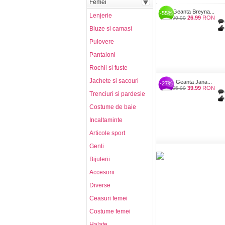
Femei
Geanta Breyna...
-55%
Lenjerie
26.99
RON
60.00
Bluze si camasi
Pulovere
Pantaloni
Rochii si fuste
Jachete si sacouri
Geanta Jana...
-27%
39.99
RON
55.00
Trenciuri si pardesie
Costume de baie
Incaltaminte
Articole sport
Genti
Bijuterii
Accesorii
Diverse
Ceasuri femei
Costume femei
Halate