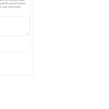
spre produsele tale
le pentru acest sezon
aca cele mai bune