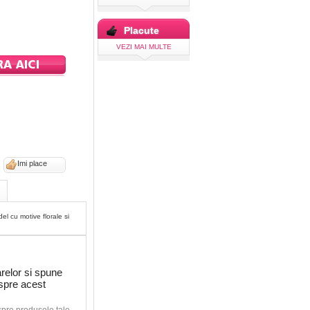
Placute
VEZI MAI MULTE
Imi place
el cu motive florale si
relor si spune
espre acest