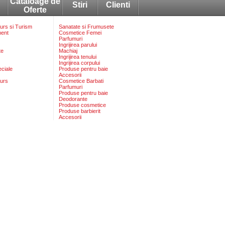
Cataloage de
Stiri
Clienti
Oferte
rs si Turism
Sanatate si Frumusete
ment
Cosmetice Femei
Parfumuri
Ingrijirea parului
te
Machiaj
Ingrijirea tenului
Ingrijirea corpului
eciale
Produse pentru baie
Accesorii
urs
Cosmetice Barbati
Parfumuri
Produse pentru baie
Deodorante
Produse cosmetice
Produse barbierit
Accesorii