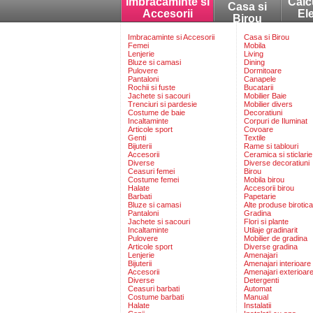
Imbracaminte si
Calc
Casa si
Accesorii
El
Birou
Imbracaminte si Accesorii
Casa si Birou
Femei
Mobila
Lenjerie
Living
Bluze si camasi
Dining
Pulovere
Dormitoare
Pantaloni
Canapele
Rochii si fuste
Bucatarii
Jachete si sacouri
Mobilier Baie
Trenciuri si pardesie
Mobilier divers
Costume de baie
Decoratiuni
Incaltaminte
Corpuri de Iluminat
Articole sport
Covoare
Genti
Textile
Bijuterii
Rame si tablouri
Accesorii
Ceramica si sticlarie
Diverse
Diverse decoratiuni
Ceasuri femei
Birou
Costume femei
Mobila birou
Halate
Accesorii birou
Barbati
Papetarie
Bluze si camasi
Alte produse birotica
Pantaloni
Gradina
Jachete si sacouri
Flori si plante
Incaltaminte
Utilaje gradinarit
Pulovere
Mobilier de gradina
Articole sport
Diverse gradina
Lenjerie
Amenajari
Bijuterii
Amenajari interioare
Accesorii
Amenajari exterioar
Diverse
Detergenti
Ceasuri barbati
Automat
Costume barbati
Manual
Halate
Instalatii