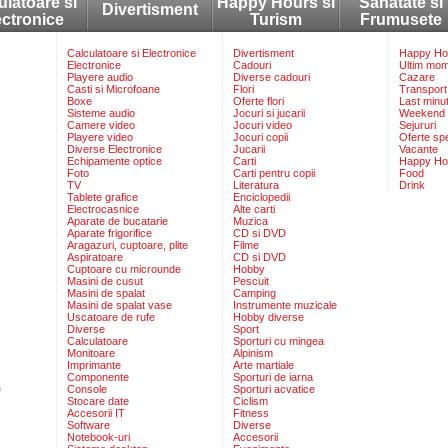
ulatoare si
Happy Hours si
Sanatate si
Divertisment
ectronice
Turism
Frumusete
Calculatoare si Electronice
Divertisment
Happy Hou
Electronice
Cadouri
Ultim mo
Playere audio
Diverse cadouri
Cazare
Casti si Microfoane
Flori
Transport
Boxe
Oferte flori
Last minu
Sisteme audio
Jocuri si jucarii
Weekend
Camere video
Jocuri video
Sejururi
Playere video
Jocuri copii
Oferte sp
Diverse Electronice
Jucarii
Vacante
Echipamente optice
Carti
Happy Ho
Foto
Carti pentru copii
Food
TV
Literatura
Drink
Tablete grafice
Enciclopedii
Electrocasnice
Alte carti
Aparate de bucatarie
Muzica
Aparate frigorifice
CD si DVD
Aragazuri, cuptoare, plite
Filme
Aspiratoare
CD si DVD
Cuptoare cu microunde
Hobby
Masini de cusut
Pescuit
Masini de spalat
Camping
Masini de spalat vase
Instrumente muzicale
Uscatoare de rufe
Hobby diverse
Diverse
Sport
Calculatoare
Sporturi cu mingea
Monitoare
Alpinism
Imprimante
Arte martiale
Componente
Sporturi de iarna
e
Console
Sporturi acvatice
Stocare date
Ciclism
Accesorii IT
Fitness
Software
Diverse
Notebook-uri
Accesorii