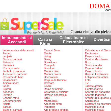
DOMAI
Geanta vintage din piele a
Imbracaminte si
Calculatoare si
Casa si
Divertis
Accesorii
Electronice
Birou
Imbracaminte si Accesorii
Casa si Birou
Calculatoare si Elect
Femei
Mobila
Electronice
Lenjerie
Living
Playere audio
Bluze si camasi
Dining
Casti si Microfoane
Pulovere
Dormitoare
Boxe
Pantaloni
Canapele
Sisteme audio
Rochii si fuste
Bucatarii
Camere video
Jachete si sacouri
Mobilier Baie
Playere video
Trenciuri si pardesie
Mobilier divers
Diverse Electronice
Costume de baie
Decoratiuni
Echipamente optice
Incaltaminte
Corpuri de Iluminat
Foto
Articole sport
Covoare
TV
Genti
Textile
Tablete grafice
Bijuterii
Rame si tablouri
Electrocasnice
Accesorii
Ceramica si sticlarie
Aparate de bucatarie
Diverse
Diverse decoratiuni
Aparate frigorifice
Ceasuri femei
Birou
Aragazuri, cuptoare, p
Costume femei
Mobila birou
Aspiratoare
Halate
Accesorii birou
Cuptoare cu microun
Barbati
Papetarie
Masini de cusut
Bluze si camasi
Alte produse birotica
Masini de spalat