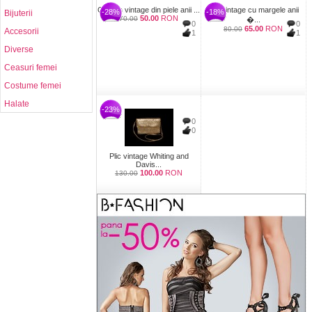
Geanta vintage din piele anii ...
Plic vintage cu margele anii
-28%
-18%
Bijuterii
50.00
RON
70.00
�...
0
0
65.00
RON
80.00
Accesorii
1
1
Diverse
Ceasuri femei
Costume femei
Halate
-23%
0
0
Plic vintage Whiting and
Davis...
100.00
RON
130.00