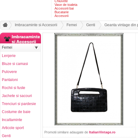
Chiuvete
Vase de toaleta
Accesorii bai
Bucatarie
Accesorii
Imbracaminte si Accesorii
Femei
Genti
Geanta vintage din p
Imbracaminte
si Accesorii
Femei
Lenjerie
Bluze si camasi
Pulovere
Pantaloni
Rochii si fuste
Jachete si sacouri
Trenciuri si pardesie
Costume de baie
Incaltaminte
Articole sport
Promotii similare adaugate de
ItalianVintage.ro
Genti