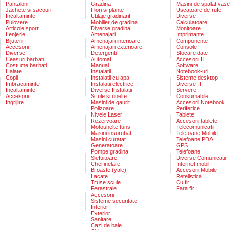
Pantaloni
Gradina
Masini de spalat vase
Jachete si sacouri
Flori si plante
Uscatoare de rufe
Incaltaminte
Utilaje gradinarit
Diverse
Pulovere
Mobilier de gradina
Calculatoare
Articole sport
Diverse gradina
Monitoare
Lenjerie
Amenajari
Imprimante
Bijuterii
Amenajari interioare
Componente
Accesorii
Amenajari exterioare
Console
Diverse
Detergenti
Stocare date
Ceasuri barbati
Automat
Accesorii IT
Costume barbati
Manual
Software
Halate
Instalatii
Notebook-uri
Copii
Instalatii cu apa
Sisteme desktop
Imbracaminte
Instalatii electrice
Diverse IT
Incaltaminte
Diverse Instalatii
Servere
Accesorii
Scule si unelte
Consumabile
Ingrijire
Masini de gaurit
Accesorii Notebook
Polizoare
Periferice
Nivele Laser
Tablete
Rezervoare
Accesorii tablete
Motounelte tuns
Telecomunicatii
Masini insurubat
Telefoane Mobile
Masini curatat
Telefoane PDA
Generatoare
GPS
Pompe gradina
Telefoane
Slefuitoare
Diverse Comunicatii
Chei inelare
Internet mobil
Broaste (yale)
Accesorii Mobile
Lacate
Retelistica
Truse scule
Cu fir
Ferastraie
Fara fir
Accesorii
Sisteme securitate
Interior
Exterior
Sanitare
Cazi de baie