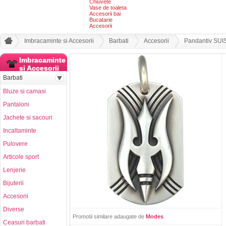
Chiuvete
Vase de toaleta
Accesorii bai
Bucatarie
Accesorii
Imbracaminte si Accesorii
Barbati
Accesorii
Pandantiv SUI
Imbracaminte
si Accesorii
Barbati
Bluze si camasi
Pantaloni
Jachete si sacouri
Incaltaminte
Pulovere
Articole sport
Lenjerie
Bijuterii
Accesorii
Diverse
Promotii similare adaugate de
Modes
Ceasuri barbati