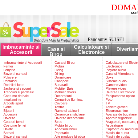
DOMAI
Pandantiv SUISEI
Imbracaminte si
Calculatoare si
Casa si
Divertis
Accesorii
Electronice
Birou
Imbracaminte si Accesorii
Casa si Birou
Calculatoare si Elect
Femei
Mobila
Electronice
Lenjerie
Living
Playere audio
Bluze si camasi
Dining
Casti si Microfoane
Pulovere
Dormitoare
Boxe
Pantaloni
Canapele
Sisteme audio
Rochii si fuste
Bucatarii
Camere video
Jachete si sacouri
Mobilier Baie
Playere video
Trenciuri si pardesie
Mobilier divers
Diverse Electronice
Costume de baie
Decoratiuni
Echipamente optice
Incaltaminte
Corpuri de Iluminat
Foto
Articole sport
Covoare
TV
Genti
Textile
Tablete grafice
Bijuterii
Rame si tablouri
Electrocasnice
Accesorii
Ceramica si sticlarie
Aparate de bucatarie
Diverse
Diverse decoratiuni
Aparate frigorifice
Ceasuri femei
Birou
Aragazuri, cuptoare, p
Costume femei
Mobila birou
Aspiratoare
Halate
Accesorii birou
Cuptoare cu microun
Barbati
Papetarie
Masini de cusut
Bluze si camasi
Alte produse birotica
Masini de spalat