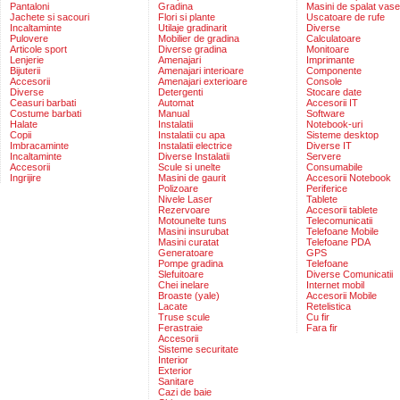
Pantaloni
Gradina
Masini de spalat vase
Jachete si sacouri
Flori si plante
Uscatoare de rufe
Incaltaminte
Utilaje gradinarit
Diverse
Pulovere
Mobilier de gradina
Calculatoare
Articole sport
Diverse gradina
Monitoare
Lenjerie
Amenajari
Imprimante
Bijuterii
Amenajari interioare
Componente
Accesorii
Amenajari exterioare
Console
Diverse
Detergenti
Stocare date
Ceasuri barbati
Automat
Accesorii IT
Costume barbati
Manual
Software
Halate
Instalatii
Notebook-uri
Copii
Instalatii cu apa
Sisteme desktop
Imbracaminte
Instalatii electrice
Diverse IT
Incaltaminte
Diverse Instalatii
Servere
Accesorii
Scule si unelte
Consumabile
Ingrijire
Masini de gaurit
Accesorii Notebook
Polizoare
Periferice
Nivele Laser
Tablete
Rezervoare
Accesorii tablete
Motounelte tuns
Telecomunicatii
Masini insurubat
Telefoane Mobile
Masini curatat
Telefoane PDA
Generatoare
GPS
Pompe gradina
Telefoane
Slefuitoare
Diverse Comunicatii
Chei inelare
Internet mobil
Broaste (yale)
Accesorii Mobile
Lacate
Retelistica
Truse scule
Cu fir
Ferastraie
Fara fir
Accesorii
Sisteme securitate
Interior
Exterior
Sanitare
Cazi de baie