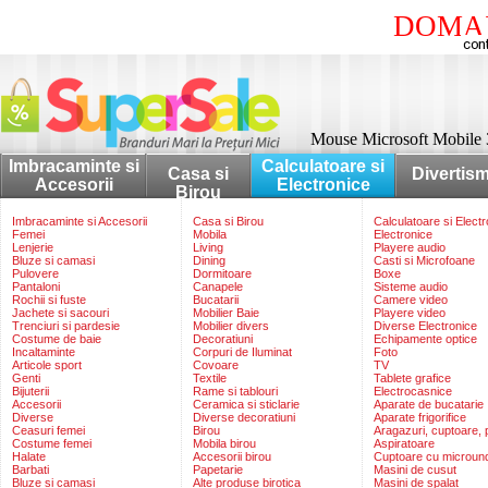
DOMAI
Mouse Microsoft Mobile 
Imbracaminte si
Calculatoare si
Casa si
Divertis
Accesorii
Electronice
Birou
Imbracaminte si Accesorii
Casa si Birou
Calculatoare si Elect
Femei
Mobila
Electronice
Lenjerie
Living
Playere audio
Bluze si camasi
Dining
Casti si Microfoane
Pulovere
Dormitoare
Boxe
Pantaloni
Canapele
Sisteme audio
Rochii si fuste
Bucatarii
Camere video
Jachete si sacouri
Mobilier Baie
Playere video
Trenciuri si pardesie
Mobilier divers
Diverse Electronice
Costume de baie
Decoratiuni
Echipamente optice
Incaltaminte
Corpuri de Iluminat
Foto
Articole sport
Covoare
TV
Genti
Textile
Tablete grafice
Bijuterii
Rame si tablouri
Electrocasnice
Accesorii
Ceramica si sticlarie
Aparate de bucatarie
Diverse
Diverse decoratiuni
Aparate frigorifice
Ceasuri femei
Birou
Aragazuri, cuptoare, p
Costume femei
Mobila birou
Aspiratoare
Halate
Accesorii birou
Cuptoare cu microun
Barbati
Papetarie
Masini de cusut
Bluze si camasi
Alte produse birotica
Masini de spalat