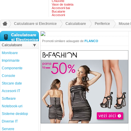
Chiuvete
Vase de toaleta
Accesorii bai
Bucatarie
Accesorii
Calculatoare si Electronice
Calculatoare
Periferice
Mouse M
Calculatoare
si Electronice
Promotii similare adaugate de
FLANCO
Calculatoare
Monitoare
Imprimante
Componente
Console
Stocare date
Accesorii IT
Software
Notebook-uri
Sisteme desktop
Diverse IT
Servere