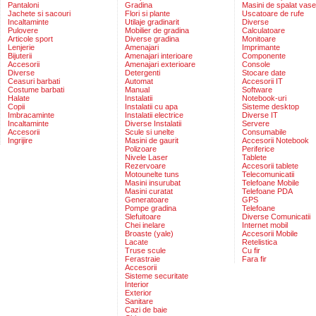
Pantaloni
Gradina
Masini de spalat vase
Jachete si sacouri
Flori si plante
Uscatoare de rufe
Incaltaminte
Utilaje gradinarit
Diverse
Pulovere
Mobilier de gradina
Calculatoare
Articole sport
Diverse gradina
Monitoare
Lenjerie
Amenajari
Imprimante
Bijuterii
Amenajari interioare
Componente
Accesorii
Amenajari exterioare
Console
Diverse
Detergenti
Stocare date
Ceasuri barbati
Automat
Accesorii IT
Costume barbati
Manual
Software
Halate
Instalatii
Notebook-uri
Copii
Instalatii cu apa
Sisteme desktop
Imbracaminte
Instalatii electrice
Diverse IT
Incaltaminte
Diverse Instalatii
Servere
Accesorii
Scule si unelte
Consumabile
Ingrijire
Masini de gaurit
Accesorii Notebook
Polizoare
Periferice
Nivele Laser
Tablete
Rezervoare
Accesorii tablete
Motounelte tuns
Telecomunicatii
Masini insurubat
Telefoane Mobile
Masini curatat
Telefoane PDA
Generatoare
GPS
Pompe gradina
Telefoane
Slefuitoare
Diverse Comunicatii
Chei inelare
Internet mobil
Broaste (yale)
Accesorii Mobile
Lacate
Retelistica
Truse scule
Cu fir
Ferastraie
Fara fir
Accesorii
Sisteme securitate
Interior
Exterior
Sanitare
Cazi de baie