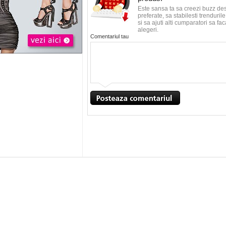
Este sansa ta sa creezi buzz de
preferate, sa stabilesti trenduri
si sa ajuti alti cumparatori sa f
alegeri.
Comentariul tau