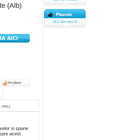
te (Alb)
Placute
VEZI MAI MULTE
Imi place
e, GRILL
relor si spune
espre acest