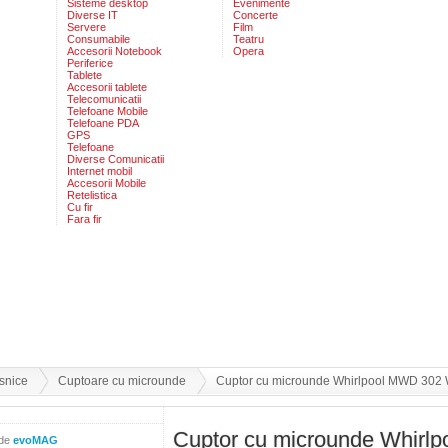
Sisteme desktop
Evenimente
Diverse IT
Concerte
Servere
Film
Consumabile
Teatru
Accesorii Notebook
Opera
Periferice
Tablete
Accesorii tablete
Telecomunicatii
Telefoane Mobile
Telefoane PDA
GPS
Telefoane
Diverse Comunicatii
Internet mobil
Accesorii Mobile
Retelistica
Cu fir
Fara fir
snice
Cuptoare cu microunde
Cuptor cu microunde Whirlpool MWD 302 WH
Cuptor cu microunde Whirl
 de
evoMAG