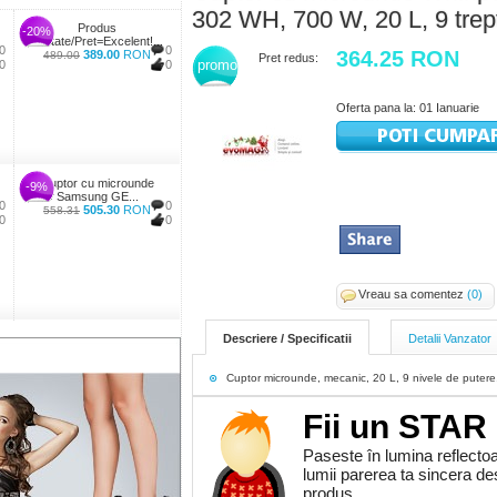
302 WH, 700 W, 20 L, 9 trep
Produs
-20%
Calitate/Pret=Excelent!...
0
0
364.25 RON
389.00
RON
489.00
Pret redus:
promo
0
0
Oferta pana la: 01 Ianuarie
Cuptor cu microunde
-9%
Samsung GE...
0
0
505.30
RON
558.31
0
0
Vreau sa comentez
(0)
Descriere / Specificatii
Detalii Vanzator
Cuptor microunde, mecanic, 20 L, 9 nivele de puter
Fii un STAR
Paseste în lumina reflectoa
lumii parerea ta sincera d
produs.