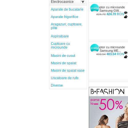
Electrocasnice
Cuptor cu microunde
promo
Aparate de bucatarie
Samsung GW...
424.70
RON
424.70
Aparate frigorifice
Aragazuri, cuptoare,
plite
Aspiratoare
Cuptoare cu
microunde
Cuptor cu microunde
promo
Samsung ME...
403.54
RON
403.54
Masini de cusut
Masini de spalat
Masini de spalat vase
Uscatoare de rufe
Diverse