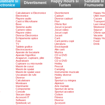
ulatoare si
Happy Hours si
Sanatate si
Divertisment
ectronice
Turism
Frumusete
Calculatoare si Electronice
Divertisment
Happy Hou
Electronice
Cadouri
Ultim mo
Playere audio
Diverse cadouri
Cazare
Casti si Microfoane
Flori
Transport
Boxe
Oferte flori
Last minu
Sisteme audio
Jocuri si jucarii
Weekend
Camere video
Jocuri video
Sejururi
Playere video
Jocuri copii
Oferte sp
Diverse Electronice
Jucarii
Vacante
Echipamente optice
Carti
Happy Ho
Foto
Carti pentru copii
Food
TV
Literatura
Drink
Tablete grafice
Enciclopedii
Electrocasnice
Alte carti
Aparate de bucatarie
Muzica
Aparate frigorifice
CD si DVD
Aragazuri, cuptoare, plite
Filme
Aspiratoare
CD si DVD
Cuptoare cu microunde
Hobby
Masini de cusut
Pescuit
Masini de spalat
Camping
Masini de spalat vase
Instrumente muzicale
Uscatoare de rufe
Hobby diverse
Diverse
Sport
Calculatoare
Sporturi cu mingea
Monitoare
Alpinism
Imprimante
Arte martiale
Componente
Sporturi de iarna
e
Console
Sporturi acvatice
Stocare date
Ciclism
Accesorii IT
Fitness
Software
Diverse
Notebook-uri
Accesorii