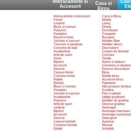
Imbracaminte si
Calc
Casa si
Accesorii
El
Birou
Imbracaminte si Accesorii
Casa si Birou
Femei
Mobila
Lenjerie
Living
Bluze si camasi
Dining
Pulovere
Dormitoare
Pantaloni
Canapele
Rochii si fuste
Bucatarii
Jachete si sacouri
Mobilier Baie
Trenciuri si pardesie
Mobilier divers
Costume de baie
Decoratiuni
Incaltaminte
Corpuri de Iluminat
Articole sport
Covoare
Genti
Textile
Bijuterii
Rame si tablouri
Accesorii
Ceramica si sticlarie
Diverse
Diverse decoratiuni
Ceasuri femei
Birou
Costume femei
Mobila birou
Halate
Accesorii birou
Barbati
Papetarie
Bluze si camasi
Alte produse birotica
Pantaloni
Gradina
Jachete si sacouri
Flori si plante
Incaltaminte
Utilaje gradinarit
Pulovere
Mobilier de gradina
Articole sport
Diverse gradina
Lenjerie
Amenajari
Bijuterii
Amenajari interioare
Accesorii
Amenajari exterioar
Diverse
Detergenti
Ceasuri barbati
Automat
Costume barbati
Manual
Halate
Instalatii