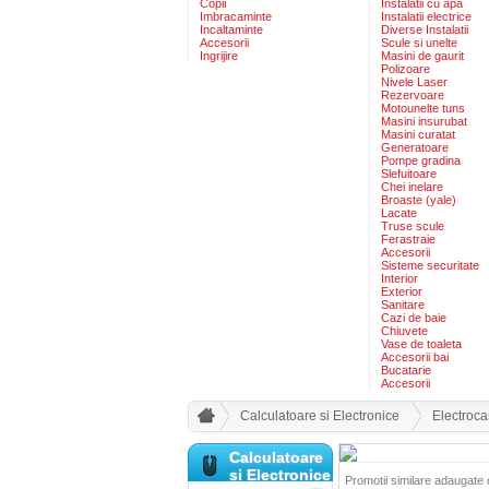
Copii
Instalatii cu apa
Imbracaminte
Instalatii electrice
Incaltaminte
Diverse Instalatii
Accesorii
Scule si unelte
Ingrijire
Masini de gaurit
Polizoare
Nivele Laser
Rezervoare
Motounelte tuns
Masini insurubat
Masini curatat
Generatoare
Pompe gradina
Slefuitoare
Chei inelare
Broaste (yale)
Lacate
Truse scule
Ferastraie
Accesorii
Sisteme securitate
Interior
Exterior
Sanitare
Cazi de baie
Chiuvete
Vase de toaleta
Accesorii bai
Bucatarie
Accesorii
Calculatoare si Electronice
Electroca
Calculatoare
si Electronice
Promotii similare adaugate