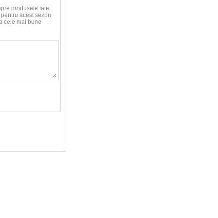
spre produsele tale
le pentru acest sezon
aca cele mai bune