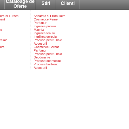
Cataloage de
Stiri
Clienti
Oferte
rs si Turism
Sanatate si Frumusete
ment
Cosmetice Femei
Parfumuri
Ingrijirea parului
te
Machiaj
Ingrijirea tenului
Ingrijirea corpului
eciale
Produse pentru baie
Accesorii
urs
Cosmetice Barbati
Parfumuri
Produse pentru baie
Deodorante
Produse cosmetice
Produse barbierit
Accesorii