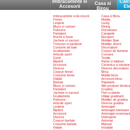
Imbracaminte si
Calc
Casa si
Accesorii
El
Birou
Imbracaminte si Accesorii
Casa si Birou
Femei
Mobila
Lenjerie
Living
Bluze si camasi
Dining
Pulovere
Dormitoare
Pantaloni
Canapele
Rochii si fuste
Bucatarii
Jachete si sacouri
Mobilier Baie
Trenciuri si pardesie
Mobilier divers
Costume de baie
Decoratiuni
Incaltaminte
Corpuri de Iluminat
Articole sport
Covoare
Genti
Textile
Bijuterii
Rame si tablouri
Accesorii
Ceramica si sticlarie
Diverse
Diverse decoratiuni
Ceasuri femei
Birou
Costume femei
Mobila birou
Halate
Accesorii birou
Barbati
Papetarie
Bluze si camasi
Alte produse birotica
Pantaloni
Gradina
Jachete si sacouri
Flori si plante
Incaltaminte
Utilaje gradinarit
Pulovere
Mobilier de gradina
Articole sport
Diverse gradina
Lenjerie
Amenajari
Bijuterii
Amenajari interioare
Accesorii
Amenajari exterioar
Diverse
Detergenti
Ceasuri barbati
Automat
Costume barbati
Manual
Halate
Instalatii