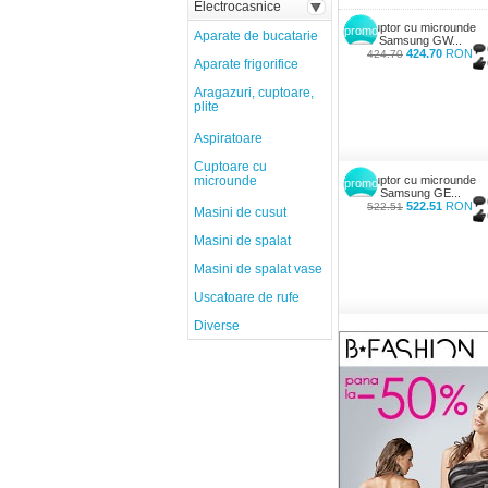
Electrocasnice
Cuptor cu microunde
promo
Aparate de bucatarie
Samsung GW...
424.70
RON
424.70
Aparate frigorifice
Aragazuri, cuptoare,
plite
Aspiratoare
Cuptoare cu
microunde
Cuptor cu microunde
promo
Samsung GE...
522.51
RON
522.51
Masini de cusut
Masini de spalat
Masini de spalat vase
Uscatoare de rufe
Diverse