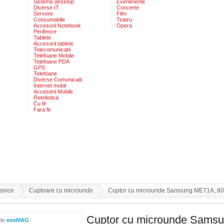
Sisteme desktop
Evenimente
Diverse IT
Concerte
Servere
Film
Consumabile
Teatru
Accesorii Notebook
Opera
Periferice
Tablete
Accesorii tablete
Telecomunicatii
Telefoane Mobile
Telefoane PDA
GPS
Telefoane
Diverse Comunicatii
Internet mobil
Accesorii Mobile
Retelistica
Cu fir
Fara fir
snice
Cuptoare cu microunde
Cuptor cu microunde Samsung ME71A, 800 W
Cuptor cu microunde Sams
 de
evoMAG