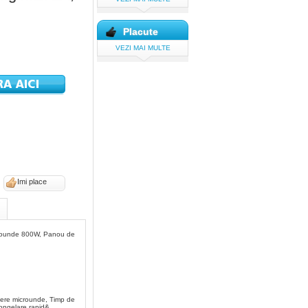
Placute
VEZI MAI MULTE
Imi place
crounde 800W, Panou de
utere microunde, Timp de
ongelare rapid&