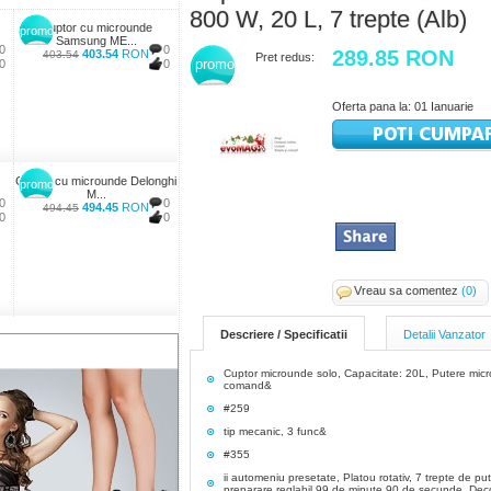
800 W, 20 L, 7 trepte (Alb)
Cuptor cu microunde
promo
Samsung ME...
0
0
289.85 RON
403.54
RON
403.54
Pret redus:
promo
0
0
Oferta pana la: 01 Ianuarie
Cuptor cu microunde Delonghi
promo
M...
0
0
494.45
RON
494.45
0
0
Vreau sa comentez
(0)
Descriere / Specificatii
Detalii Vanzator
Cuptor microunde solo, Capacitate: 20L, Putere mi
comand&
#259
tip mecanic, 3 func&
#355
ii automeniu presetate, Platou rotativ, 7 trepte de p
preparare reglabil 99 de minute 90 de secunde, Dec