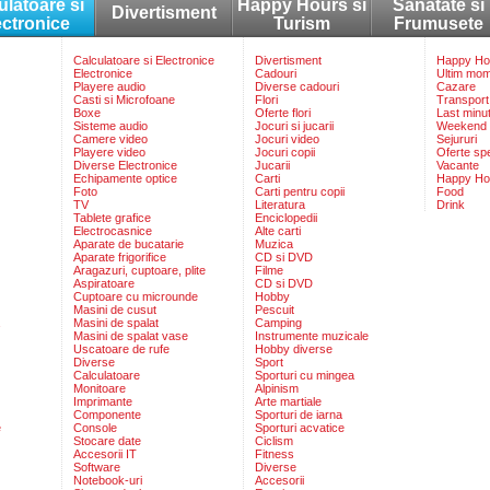
ulatoare si
Happy Hours si
Sanatate si
Divertisment
ectronice
Turism
Frumusete
Calculatoare si Electronice
Divertisment
Happy Hou
Electronice
Cadouri
Ultim mo
Playere audio
Diverse cadouri
Cazare
Casti si Microfoane
Flori
Transport
Boxe
Oferte flori
Last minu
Sisteme audio
Jocuri si jucarii
Weekend
Camere video
Jocuri video
Sejururi
Playere video
Jocuri copii
Oferte sp
Diverse Electronice
Jucarii
Vacante
Echipamente optice
Carti
Happy Ho
Foto
Carti pentru copii
Food
TV
Literatura
Drink
Tablete grafice
Enciclopedii
Electrocasnice
Alte carti
Aparate de bucatarie
Muzica
Aparate frigorifice
CD si DVD
Aragazuri, cuptoare, plite
Filme
Aspiratoare
CD si DVD
Cuptoare cu microunde
Hobby
Masini de cusut
Pescuit
Masini de spalat
Camping
Masini de spalat vase
Instrumente muzicale
Uscatoare de rufe
Hobby diverse
Diverse
Sport
Calculatoare
Sporturi cu mingea
Monitoare
Alpinism
Imprimante
Arte martiale
Componente
Sporturi de iarna
e
Console
Sporturi acvatice
Stocare date
Ciclism
Accesorii IT
Fitness
Software
Diverse
Notebook-uri
Accesorii