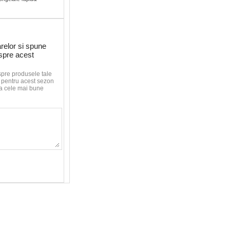
relor si spune
espre acest
spre produsele tale
le pentru acest sezon
aca cele mai bune