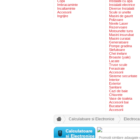
Copii
Instalatii cu apa
Imbracaminte
Instalatii electrice
Incaltaminte
Diverse Instalatii
Accesorii
Scule si unelte
Ingrijire
Masini de gaurit
Polizoare
Nivele Laser
Rezervoare
Motounelte tuns
Masini insurubat
Masini curatat
Generatoare
Pompe gradina
Slefuitoare
Chei inelare
Broaste (yale)
Lacate
Truse scule
Ferastraie
Accesorii
Sisteme securitate
Interior
Exterior
Sanitare
Cazi de baie
Chiuvete
Vase de toaleta
Accesorii bai
Bucatarie
Accesorii
Calculatoare si Electronice
Electroca
Calculatoare
si Electronice
Promotii similare adaugate