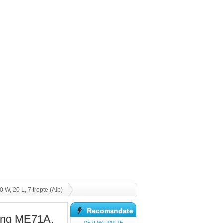
, 20 L, 7 trepte (Alb)
Recomandate
ung ME71A,
VEZI MAI MULTE