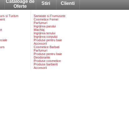
Cataloage de
Stiri
Clienti
Oferte
rs si Turism
Sanatate si Frumusete
ment
Cosmetice Femei
Parfumuri
Ingrijirea parului
te
Machiaj
Ingrijirea tenului
Ingrijirea corpului
eciale
Produse pentru baie
Accesorii
urs
Cosmetice Barbati
Parfumuri
Produse pentru baie
Deodorante
Produse cosmetice
Produse barbierit
Accesorii