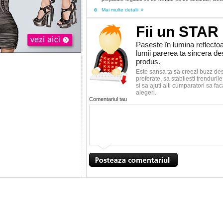
Mai multe detalii
Fii un STAR
Paseste în lumina reflectoa
lumii parerea ta sincera d
produs.
Este sansa ta sa creezi buzz de
preferate, sa stabilesti trenduri
si sa ajuti alti cumparatori sa f
alegeri.
Comentariul tau