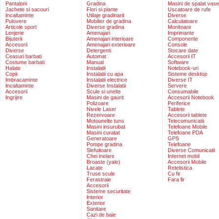
Pantaloni
Gradina
Masini de spalat vase
Jachete si sacouri
Flori si plante
Uscatoare de rufe
Incaltaminte
Utilaje gradinarit
Diverse
Pulovere
Mobilier de gradina
Calculatoare
Articole sport
Diverse gradina
Monitoare
Lenjerie
Amenajari
Imprimante
Bijuterii
Amenajari interioare
Componente
Accesorii
Amenajari exterioare
Console
Diverse
Detergenti
Stocare date
Ceasuri barbati
Automat
Accesorii IT
Costume barbati
Manual
Software
Halate
Instalatii
Notebook-uri
Copii
Instalatii cu apa
Sisteme desktop
Imbracaminte
Instalatii electrice
Diverse IT
Incaltaminte
Diverse Instalatii
Servere
Accesorii
Scule si unelte
Consumabile
Ingrijire
Masini de gaurit
Accesorii Notebook
Polizoare
Periferice
Nivele Laser
Tablete
Rezervoare
Accesorii tablete
Motounelte tuns
Telecomunicatii
Masini insurubat
Telefoane Mobile
Masini curatat
Telefoane PDA
Generatoare
GPS
Pompe gradina
Telefoane
Slefuitoare
Diverse Comunicatii
Chei inelare
Internet mobil
Broaste (yale)
Accesorii Mobile
Lacate
Retelistica
Truse scule
Cu fir
Ferastraie
Fara fir
Accesorii
Sisteme securitate
Interior
Exterior
Sanitare
Cazi de baie