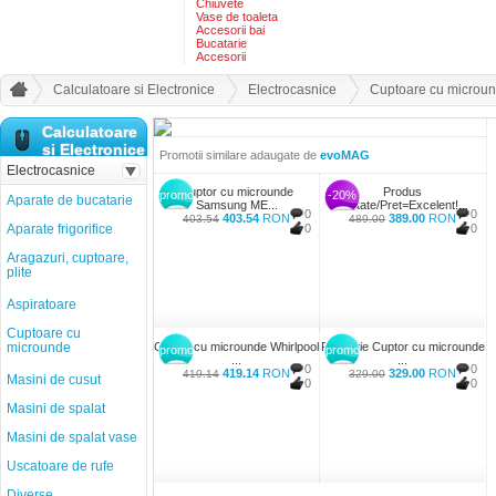
Chiuvete
Vase de toaleta
Accesorii bai
Bucatarie
Accesorii
Calculatoare si Electronice
Electrocasnice
Cuptoare cu microu
Calculatoare
si Electronice
Promotii similare adaugate de
evoMAG
Electrocasnice
Cuptor cu microunde
Produs
promo
-20%
Aparate de bucatarie
Samsung ME...
Calitate/Pret=Excelent!...
0
0
403.54
RON
389.00
RON
403.54
489.00
Aparate frigorifice
0
0
Aragazuri, cuptoare,
plite
Aspiratoare
Cuptoare cu
microunde
Cuptor cu microunde Whirlpool
Promotie Cuptor cu microunde
promo
promo
...
...
0
0
419.14
RON
329.00
RON
419.14
329.00
Masini de cusut
0
0
Masini de spalat
Masini de spalat vase
Uscatoare de rufe
Diverse