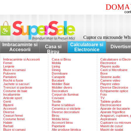
DOMAI
Cuptor cu microunde Whi
Imbracaminte si
Calculatoare si
Casa si
Divertis
Accesorii
Electronice
Birou
Imbracaminte si Accesorii
Casa si Birou
Calculatoare si Elect
Femei
Mobila
Electronice
Lenjerie
Living
Playere audio
Bluze si camasi
Dining
Casti si Microfoane
Pulovere
Dormitoare
Boxe
Pantaloni
Canapele
Sisteme audio
Rochii si fuste
Bucatarii
Camere video
Jachete si sacouri
Mobilier Baie
Playere video
Trenciuri si pardesie
Mobilier divers
Diverse Electronice
Costume de baie
Decoratiuni
Echipamente optice
Incaltaminte
Corpuri de Iluminat
Foto
Articole sport
Covoare
TV
Genti
Textile
Tablete grafice
Bijuterii
Rame si tablouri
Electrocasnice
Accesorii
Ceramica si sticlarie
Aparate de bucatarie
Diverse
Diverse decoratiuni
Aparate frigorifice
Ceasuri femei
Birou
Aragazuri, cuptoare, p
Costume femei
Mobila birou
Aspiratoare
Halate
Accesorii birou
Cuptoare cu microun
Barbati
Papetarie
Masini de cusut
Bluze si camasi
Alte produse birotica
Masini de spalat