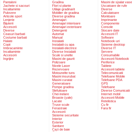
Pantaloni
Gradina
Masini de spalat vase
Jachete si sacouri
Flori si plante
Uscatoare de rufe
Incaltaminte
Utilaje gradinarit
Diverse
Pulovere
Mobilier de gradina
Calculatoare
Articole sport
Diverse gradina
Monitoare
Lenjerie
Amenajari
Imprimante
Bijuterii
Amenajari interioare
Componente
Accesorii
Amenajari exterioare
Console
Diverse
Detergenti
Stocare date
Ceasuri barbati
Automat
Accesorii IT
Costume barbati
Manual
Software
Halate
Instalatii
Notebook-uri
Copii
Instalatii cu apa
Sisteme desktop
Imbracaminte
Instalatii electrice
Diverse IT
Incaltaminte
Diverse Instalatii
Servere
Accesorii
Scule si unelte
Consumabile
Ingrijire
Masini de gaurit
Accesorii Notebook
Polizoare
Periferice
Nivele Laser
Tablete
Rezervoare
Accesorii tablete
Motounelte tuns
Telecomunicatii
Masini insurubat
Telefoane Mobile
Masini curatat
Telefoane PDA
Generatoare
GPS
Pompe gradina
Telefoane
Slefuitoare
Diverse Comunicatii
Chei inelare
Internet mobil
Broaste (yale)
Accesorii Mobile
Lacate
Retelistica
Truse scule
Cu fir
Ferastraie
Fara fir
Accesorii
Sisteme securitate
Interior
Exterior
Sanitare
Cazi de baie