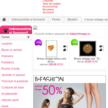
Chiuvete
Vase de toaleta
Accesorii bai
Bucatarie
Accesorii
Imbracaminte si Accesorii
Femei
Bijuterii
Cercei vintage ani
Imbracaminte
si Accesorii
Promotii similare adaugate de
ItalianVintage.ro
Femei
-25%
-40%
Lenjerie
0
0
Bluze si camasi
1
1
Pulovere
Brosa vintage inima Loris
Brosa vintage anii `70...
Azza...
15.00
RON
25.00
Pantaloni
120.00
RON
160.00
Rochii si fuste
Jachete si sacouri
Trenciuri si pardesie
Costume de baie
Incaltaminte
Articole sport
Genti