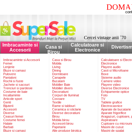
DOMAI
Cercei vintage anii ´70
Imbracaminte si
Calculatoare si
Casa si
Divertis
Accesorii
Electronice
Birou
Imbracaminte si Accesorii
Casa si Birou
Calculatoare si Elect
Femei
Mobila
Electronice
Lenjerie
Living
Playere audio
Bluze si camasi
Dining
Casti si Microfoane
Pulovere
Dormitoare
Boxe
Pantaloni
Canapele
Sisteme audio
Rochii si fuste
Bucatarii
Camere video
Jachete si sacouri
Mobilier Baie
Playere video
Trenciuri si pardesie
Mobilier divers
Diverse Electronice
Costume de baie
Decoratiuni
Echipamente optice
Incaltaminte
Corpuri de Iluminat
Foto
Articole sport
Covoare
TV
Genti
Textile
Tablete grafice
Bijuterii
Rame si tablouri
Electrocasnice
Accesorii
Ceramica si sticlarie
Aparate de bucatarie
Diverse
Diverse decoratiuni
Aparate frigorifice
Ceasuri femei
Birou
Aragazuri, cuptoare, p
Costume femei
Mobila birou
Aspiratoare
Halate
Accesorii birou
Cuptoare cu microun
Barbati
Papetarie
Masini de cusut
Bluze si camasi
Alte produse birotica
Masini de spalat