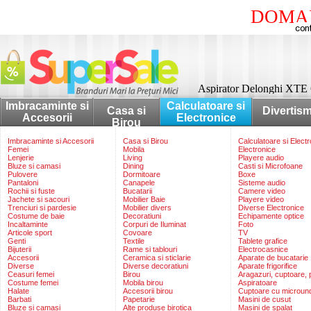
DOMAI
Aspirator Delonghi XTE 
Imbracaminte si
Calculatoare si
Casa si
Divertis
Accesorii
Electronice
Birou
Imbracaminte si Accesorii
Casa si Birou
Calculatoare si Elect
Femei
Mobila
Electronice
Lenjerie
Living
Playere audio
Bluze si camasi
Dining
Casti si Microfoane
Pulovere
Dormitoare
Boxe
Pantaloni
Canapele
Sisteme audio
Rochii si fuste
Bucatarii
Camere video
Jachete si sacouri
Mobilier Baie
Playere video
Trenciuri si pardesie
Mobilier divers
Diverse Electronice
Costume de baie
Decoratiuni
Echipamente optice
Incaltaminte
Corpuri de Iluminat
Foto
Articole sport
Covoare
TV
Genti
Textile
Tablete grafice
Bijuterii
Rame si tablouri
Electrocasnice
Accesorii
Ceramica si sticlarie
Aparate de bucatarie
Diverse
Diverse decoratiuni
Aparate frigorifice
Ceasuri femei
Birou
Aragazuri, cuptoare, p
Costume femei
Mobila birou
Aspiratoare
Halate
Accesorii birou
Cuptoare cu microun
Barbati
Papetarie
Masini de cusut
Bluze si camasi
Alte produse birotica
Masini de spalat