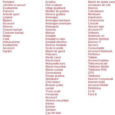
Pantaloni
Gradina
Masini de spalat vase
Jachete si sacouri
Flori si plante
Uscatoare de rufe
Incaltaminte
Utilaje gradinarit
Diverse
Pulovere
Mobilier de gradina
Calculatoare
Articole sport
Diverse gradina
Monitoare
Lenjerie
Amenajari
Imprimante
Bijuterii
Amenajari interioare
Componente
Accesorii
Amenajari exterioare
Console
Diverse
Detergenti
Stocare date
Ceasuri barbati
Automat
Accesorii IT
Costume barbati
Manual
Software
Halate
Instalatii
Notebook-uri
Copii
Instalatii cu apa
Sisteme desktop
Imbracaminte
Instalatii electrice
Diverse IT
Incaltaminte
Diverse Instalatii
Servere
Accesorii
Scule si unelte
Consumabile
Ingrijire
Masini de gaurit
Accesorii Notebook
Polizoare
Periferice
Nivele Laser
Tablete
Rezervoare
Accesorii tablete
Motounelte tuns
Telecomunicatii
Masini insurubat
Telefoane Mobile
Masini curatat
Telefoane PDA
Generatoare
GPS
Pompe gradina
Telefoane
Slefuitoare
Diverse Comunicatii
Chei inelare
Internet mobil
Broaste (yale)
Accesorii Mobile
Lacate
Retelistica
Truse scule
Cu fir
Ferastraie
Fara fir
Accesorii
Sisteme securitate
Interior
Exterior
Sanitare
Cazi de baie