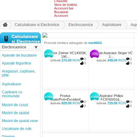
Chiuvete
Vase de toaleta
Accesorii bai
Bucatarie
Accesorii
Calculatoare si Electronice
Electrocasnice
Aspiratoare
Asp
Calculatoare
si Electronice
Promotii similare adaugate de
evoMAG
Electrocasnice
Aspirator Zelmer VC1400SK,
Promotie Aspirator Singer VC
promo
-20%
Aparate de bucatarie
190...
2...
0
0
275.00
RON
249.00
RON
275.00
311.00
Aparate frigorifice
0
0
Aragazuri, cuptoare,
plite
Aspiratoare
Cuptoare cu
microunde
Produs
Aspirator Philips
promo
promo
Calitate/Pret=Excelent!...
FC8760/01&...
0
0
829.00
RON
729.00
RON
829.00
729.00
Masini de cusut
0
0
Masini de spalat
Masini de spalat vase
Uscatoare de rufe
Diverse