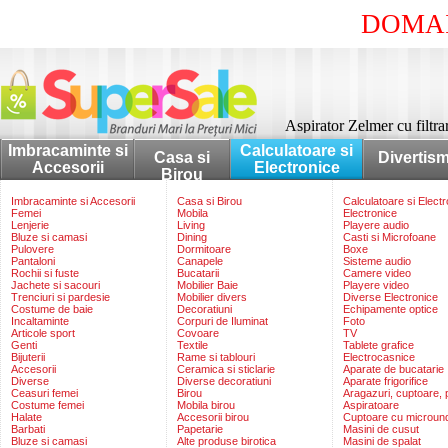
DOMAI
Aspirator Zelmer cu filtr
Imbracaminte si
Calculatoare si
Casa si
Divertis
Accesorii
Electronice
Birou
Imbracaminte si Accesorii
Casa si Birou
Calculatoare si Elect
Femei
Mobila
Electronice
Lenjerie
Living
Playere audio
Bluze si camasi
Dining
Casti si Microfoane
Pulovere
Dormitoare
Boxe
Pantaloni
Canapele
Sisteme audio
Rochii si fuste
Bucatarii
Camere video
Jachete si sacouri
Mobilier Baie
Playere video
Trenciuri si pardesie
Mobilier divers
Diverse Electronice
Costume de baie
Decoratiuni
Echipamente optice
Incaltaminte
Corpuri de Iluminat
Foto
Articole sport
Covoare
TV
Genti
Textile
Tablete grafice
Bijuterii
Rame si tablouri
Electrocasnice
Accesorii
Ceramica si sticlarie
Aparate de bucatarie
Diverse
Diverse decoratiuni
Aparate frigorifice
Ceasuri femei
Birou
Aragazuri, cuptoare, p
Costume femei
Mobila birou
Aspiratoare
Halate
Accesorii birou
Cuptoare cu microun
Barbati
Papetarie
Masini de cusut
Bluze si camasi
Alte produse birotica
Masini de spalat