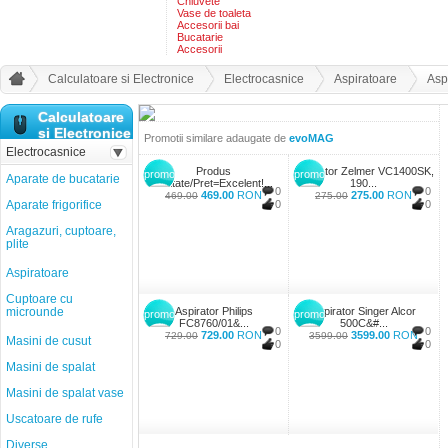
Chiuvete
Vase de toaleta
Accesorii bai
Bucatarie
Accesorii
Calculatoare si Electronice
Electrocasnice
Aspiratoare
Asp
Calculatoare
si Electronice
Promotii similare adaugate de
evoMAG
Electrocasnice
Produs
Aspirator Zelmer VC1400SK,
promo
promo
Aparate de bucatarie
Calitate/Pret=Excelent!...
190...
0
0
469.00
RON
275.00
RON
469.00
275.00
Aparate frigorifice
0
0
Aragazuri, cuptoare,
plite
Aspiratoare
Cuptoare cu
microunde
Aspirator Philips
Aspirator Singer Alcor
promo
promo
FC8760/01&...
500C&#...
0
0
729.00
RON
3599.00
RON
729.00
3599.00
Masini de cusut
0
0
Masini de spalat
Masini de spalat vase
Uscatoare de rufe
Diverse