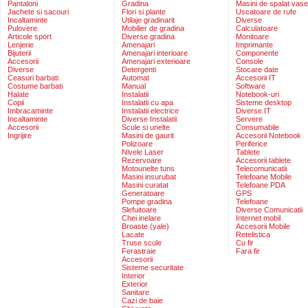
Pantaloni
Gradina
Masini de spalat vase
Jachete si sacouri
Flori si plante
Uscatoare de rufe
Incaltaminte
Utilaje gradinarit
Diverse
Pulovere
Mobilier de gradina
Calculatoare
Articole sport
Diverse gradina
Monitoare
Lenjerie
Amenajari
Imprimante
Bijuterii
Amenajari interioare
Componente
Accesorii
Amenajari exterioare
Console
Diverse
Detergenti
Stocare date
Ceasuri barbati
Automat
Accesorii IT
Costume barbati
Manual
Software
Halate
Instalatii
Notebook-uri
Copii
Instalatii cu apa
Sisteme desktop
Imbracaminte
Instalatii electrice
Diverse IT
Incaltaminte
Diverse Instalatii
Servere
Accesorii
Scule si unelte
Consumabile
Ingrijire
Masini de gaurit
Accesorii Notebook
Polizoare
Periferice
Nivele Laser
Tablete
Rezervoare
Accesorii tablete
Motounelte tuns
Telecomunicatii
Masini insurubat
Telefoane Mobile
Masini curatat
Telefoane PDA
Generatoare
GPS
Pompe gradina
Telefoane
Slefuitoare
Diverse Comunicatii
Chei inelare
Internet mobil
Broaste (yale)
Accesorii Mobile
Lacate
Retelistica
Truse scule
Cu fir
Ferastraie
Fara fir
Accesorii
Sisteme securitate
Interior
Exterior
Sanitare
Cazi de baie