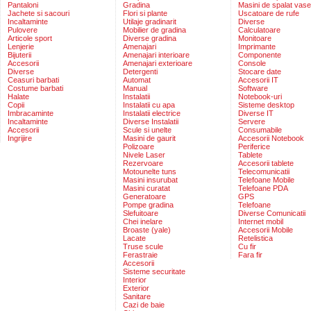
Pantaloni
Gradina
Masini de spalat vase
Jachete si sacouri
Flori si plante
Uscatoare de rufe
Incaltaminte
Utilaje gradinarit
Diverse
Pulovere
Mobilier de gradina
Calculatoare
Articole sport
Diverse gradina
Monitoare
Lenjerie
Amenajari
Imprimante
Bijuterii
Amenajari interioare
Componente
Accesorii
Amenajari exterioare
Console
Diverse
Detergenti
Stocare date
Ceasuri barbati
Automat
Accesorii IT
Costume barbati
Manual
Software
Halate
Instalatii
Notebook-uri
Copii
Instalatii cu apa
Sisteme desktop
Imbracaminte
Instalatii electrice
Diverse IT
Incaltaminte
Diverse Instalatii
Servere
Accesorii
Scule si unelte
Consumabile
Ingrijire
Masini de gaurit
Accesorii Notebook
Polizoare
Periferice
Nivele Laser
Tablete
Rezervoare
Accesorii tablete
Motounelte tuns
Telecomunicatii
Masini insurubat
Telefoane Mobile
Masini curatat
Telefoane PDA
Generatoare
GPS
Pompe gradina
Telefoane
Slefuitoare
Diverse Comunicatii
Chei inelare
Internet mobil
Broaste (yale)
Accesorii Mobile
Lacate
Retelistica
Truse scule
Cu fir
Ferastraie
Fara fir
Accesorii
Sisteme securitate
Interior
Exterior
Sanitare
Cazi de baie