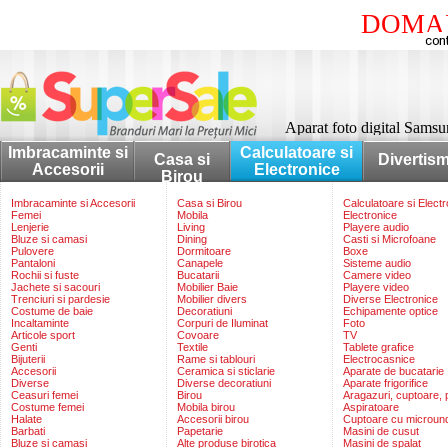
DOMAI
Aparat foto digital Sam
Imbracaminte si
Calculatoare si
Casa si
Divertis
Accesorii
Electronice
Birou
Imbracaminte si Accesorii
Casa si Birou
Calculatoare si Elect
Femei
Mobila
Electronice
Lenjerie
Living
Playere audio
Bluze si camasi
Dining
Casti si Microfoane
Pulovere
Dormitoare
Boxe
Pantaloni
Canapele
Sisteme audio
Rochii si fuste
Bucatarii
Camere video
Jachete si sacouri
Mobilier Baie
Playere video
Trenciuri si pardesie
Mobilier divers
Diverse Electronice
Costume de baie
Decoratiuni
Echipamente optice
Incaltaminte
Corpuri de Iluminat
Foto
Articole sport
Covoare
TV
Genti
Textile
Tablete grafice
Bijuterii
Rame si tablouri
Electrocasnice
Accesorii
Ceramica si sticlarie
Aparate de bucatarie
Diverse
Diverse decoratiuni
Aparate frigorifice
Ceasuri femei
Birou
Aragazuri, cuptoare, p
Costume femei
Mobila birou
Aspiratoare
Halate
Accesorii birou
Cuptoare cu microun
Barbati
Papetarie
Masini de cusut
Bluze si camasi
Alte produse birotica
Masini de spalat