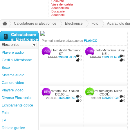
Chiuvete
Vase de toaleta
Accesorii bai
Bucatarie
Accesorii
Calculatoare si Electronice
Electronice
Foto
Aparat foto d
Calculatoare
si Electronice
Promotii similare adaugate de
FLANCO
Electronice
Aparat foto digital Samsung
Aparat foto Mirrorless Sony
-25%
-13%
Playere audio
ST...
NE...
0
0
299.00
RON
1989.99
RON
399.99
2299.90
Casti si Microfoane
0
0
Boxe
Sisteme audio
Camere video
Playere video
Aparat foto DSLR Nikon
Aparat foto digital Nikon
-15%
-30%
D3100, ...
COOL...
0
0
Diverse Electronice
1699.99
RON
699.99
RON
2000.00
999.99
0
0
Echipamente optice
Foto
TV
Tablete grafice