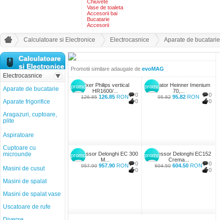
Chiuvete
Vase de toaleta
Accesorii bai
Bucatarie
Accesorii
Calculatoare si Electronice
Electrocasnice
Aparate de bucatarie
Calculatoare
si Electronice
Promotii similare adaugate de
evoMAG
Electrocasnice
Mixer Philips vertical
Fierbator Heinner Imenium
promo
promo
Aparate de bucatarie
HR1600/...
70,...
0
0
126.85
RON
95.82
RON
126.85
95.82
Aparate frigorifice
0
0
Aragazuri, cuptoare,
plite
Aspiratoare
Cuptoare cu
microunde
Espressor Delonghi EC 300
Espressor Delonghi EC152
promo
promo
M...
Crema...
0
0
957.90
RON
604.50
RON
957.90
604.50
Masini de cusut
0
0
Masini de spalat
Masini de spalat vase
Uscatoare de rufe
Diverse