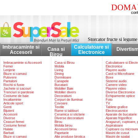
DOMAI
Storcator fructe si legu
Imbracaminte si
Calculatoare si
Casa si
Divertis
Accesorii
Electronice
Birou
Imbracaminte si Accesorii
Casa si Birou
Calculatoare si Elect
Femei
Mobila
Electronice
Lenjerie
Living
Playere audio
Bluze si camasi
Dining
Casti si Microfoane
Pulovere
Dormitoare
Boxe
Pantaloni
Canapele
Sisteme audio
Rochii si fuste
Bucatarii
Camere video
Jachete si sacouri
Mobilier Baie
Playere video
Trenciuri si pardesie
Mobilier divers
Diverse Electronice
Costume de baie
Decoratiuni
Echipamente optice
Incaltaminte
Corpuri de Iluminat
Foto
Articole sport
Covoare
TV
Genti
Textile
Tablete grafice
Bijuterii
Rame si tablouri
Electrocasnice
Accesorii
Ceramica si sticlarie
Aparate de bucatarie
Diverse
Diverse decoratiuni
Aparate frigorifice
Ceasuri femei
Birou
Aragazuri, cuptoare, p
Costume femei
Mobila birou
Aspiratoare
Halate
Accesorii birou
Cuptoare cu microun
Barbati
Papetarie
Masini de cusut
Bluze si camasi
Alte produse birotica
Masini de spalat