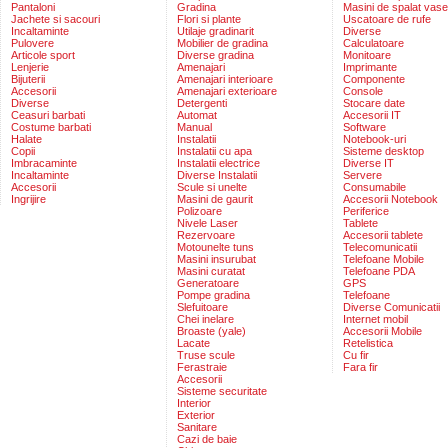
Pantaloni
Gradina
Masini de spalat vase
Jachete si sacouri
Flori si plante
Uscatoare de rufe
Incaltaminte
Utilaje gradinarit
Diverse
Pulovere
Mobilier de gradina
Calculatoare
Articole sport
Diverse gradina
Monitoare
Lenjerie
Amenajari
Imprimante
Bijuterii
Amenajari interioare
Componente
Accesorii
Amenajari exterioare
Console
Diverse
Detergenti
Stocare date
Ceasuri barbati
Automat
Accesorii IT
Costume barbati
Manual
Software
Halate
Instalatii
Notebook-uri
Copii
Instalatii cu apa
Sisteme desktop
Imbracaminte
Instalatii electrice
Diverse IT
Incaltaminte
Diverse Instalatii
Servere
Accesorii
Scule si unelte
Consumabile
Ingrijire
Masini de gaurit
Accesorii Notebook
Polizoare
Periferice
Nivele Laser
Tablete
Rezervoare
Accesorii tablete
Motounelte tuns
Telecomunicatii
Masini insurubat
Telefoane Mobile
Masini curatat
Telefoane PDA
Generatoare
GPS
Pompe gradina
Telefoane
Slefuitoare
Diverse Comunicatii
Chei inelare
Internet mobil
Broaste (yale)
Accesorii Mobile
Lacate
Retelistica
Truse scule
Cu fir
Ferastraie
Fara fir
Accesorii
Sisteme securitate
Interior
Exterior
Sanitare
Cazi de baie