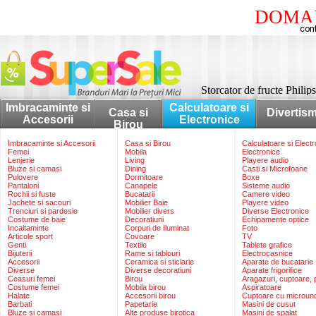
DOMAI
Storcator de fructe Phil
Imbracaminte si
Calculatoare si
Casa si
Divertis
Accesorii
Electronice
Birou
Imbracaminte si Accesorii
Casa si Birou
Calculatoare si Elect
Femei
Mobila
Electronice
Lenjerie
Living
Playere audio
Bluze si camasi
Dining
Casti si Microfoane
Pulovere
Dormitoare
Boxe
Pantaloni
Canapele
Sisteme audio
Rochii si fuste
Bucatarii
Camere video
Jachete si sacouri
Mobilier Baie
Playere video
Trenciuri si pardesie
Mobilier divers
Diverse Electronice
Costume de baie
Decoratiuni
Echipamente optice
Incaltaminte
Corpuri de Iluminat
Foto
Articole sport
Covoare
TV
Genti
Textile
Tablete grafice
Bijuterii
Rame si tablouri
Electrocasnice
Accesorii
Ceramica si sticlarie
Aparate de bucatarie
Diverse
Diverse decoratiuni
Aparate frigorifice
Ceasuri femei
Birou
Aragazuri, cuptoare, p
Costume femei
Mobila birou
Aspiratoare
Halate
Accesorii birou
Cuptoare cu microun
Barbati
Papetarie
Masini de cusut
Bluze si camasi
Alte produse birotica
Masini de spalat