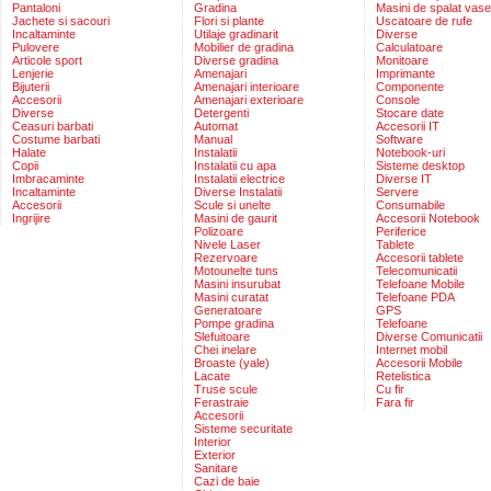
Pantaloni
Gradina
Masini de spalat vase
Jachete si sacouri
Flori si plante
Uscatoare de rufe
Incaltaminte
Utilaje gradinarit
Diverse
Pulovere
Mobilier de gradina
Calculatoare
Articole sport
Diverse gradina
Monitoare
Lenjerie
Amenajari
Imprimante
Bijuterii
Amenajari interioare
Componente
Accesorii
Amenajari exterioare
Console
Diverse
Detergenti
Stocare date
Ceasuri barbati
Automat
Accesorii IT
Costume barbati
Manual
Software
Halate
Instalatii
Notebook-uri
Copii
Instalatii cu apa
Sisteme desktop
Imbracaminte
Instalatii electrice
Diverse IT
Incaltaminte
Diverse Instalatii
Servere
Accesorii
Scule si unelte
Consumabile
Ingrijire
Masini de gaurit
Accesorii Notebook
Polizoare
Periferice
Nivele Laser
Tablete
Rezervoare
Accesorii tablete
Motounelte tuns
Telecomunicatii
Masini insurubat
Telefoane Mobile
Masini curatat
Telefoane PDA
Generatoare
GPS
Pompe gradina
Telefoane
Slefuitoare
Diverse Comunicatii
Chei inelare
Internet mobil
Broaste (yale)
Accesorii Mobile
Lacate
Retelistica
Truse scule
Cu fir
Ferastraie
Fara fir
Accesorii
Sisteme securitate
Interior
Exterior
Sanitare
Cazi de baie