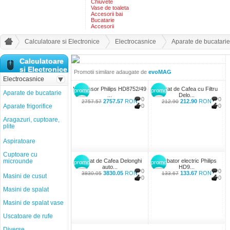
Chiuvete
Vase de toaleta
Accesorii bai
Bucatarie
Accesorii
Calculatoare si Electronice
Electrocasnice
Aparate de bucatarie
Calculatoare
si Electronice
Promotii similare adaugate de
evoMAG
Electrocasnice
Espressor Philips HD8752/49
Aparat de Cafea cu Filtru
promo
promo
Aparate de bucatarie
...
Delo...
0
0
2757.57
RON
212.90
RON
2757.57
212.90
Aparate frigorifice
0
0
Aragazuri, cuptoare,
plite
Aspiratoare
Cuptoare cu
microunde
Aparat de Cafea Delonghi
Fierbator electric Philips
promo
promo
auto...
HD9...
0
0
3830.05
RON
133.67
RON
3830.05
133.67
Masini de cusut
0
0
Masini de spalat
Masini de spalat vase
Uscatoare de rufe
Diverse