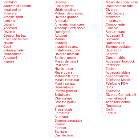
Pantaloni
Gradina
Masini de spalat vase
Jachete si sacouri
Flori si plante
Uscatoare de rufe
Incaltaminte
Utilaje gradinarit
Diverse
Pulovere
Mobilier de gradina
Calculatoare
Articole sport
Diverse gradina
Monitoare
Lenjerie
Amenajari
Imprimante
Bijuterii
Amenajari interioare
Componente
Accesorii
Amenajari exterioare
Console
Diverse
Detergenti
Stocare date
Ceasuri barbati
Automat
Accesorii IT
Costume barbati
Manual
Software
Halate
Instalatii
Notebook-uri
Copii
Instalatii cu apa
Sisteme desktop
Imbracaminte
Instalatii electrice
Diverse IT
Incaltaminte
Diverse Instalatii
Servere
Accesorii
Scule si unelte
Consumabile
Ingrijire
Masini de gaurit
Accesorii Notebook
Polizoare
Periferice
Nivele Laser
Tablete
Rezervoare
Accesorii tablete
Motounelte tuns
Telecomunicatii
Masini insurubat
Telefoane Mobile
Masini curatat
Telefoane PDA
Generatoare
GPS
Pompe gradina
Telefoane
Slefuitoare
Diverse Comunicatii
Chei inelare
Internet mobil
Broaste (yale)
Accesorii Mobile
Lacate
Retelistica
Truse scule
Cu fir
Ferastraie
Fara fir
Accesorii
Sisteme securitate
Interior
Exterior
Sanitare
Cazi de baie