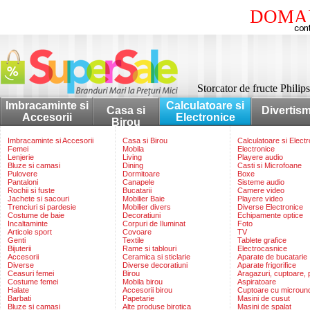
DOMAI
Storcator de fructe Phil
Imbracaminte si
Calculatoare si
Casa si
Divertis
Accesorii
Electronice
Birou
Imbracaminte si Accesorii
Casa si Birou
Calculatoare si Elect
Femei
Mobila
Electronice
Lenjerie
Living
Playere audio
Bluze si camasi
Dining
Casti si Microfoane
Pulovere
Dormitoare
Boxe
Pantaloni
Canapele
Sisteme audio
Rochii si fuste
Bucatarii
Camere video
Jachete si sacouri
Mobilier Baie
Playere video
Trenciuri si pardesie
Mobilier divers
Diverse Electronice
Costume de baie
Decoratiuni
Echipamente optice
Incaltaminte
Corpuri de Iluminat
Foto
Articole sport
Covoare
TV
Genti
Textile
Tablete grafice
Bijuterii
Rame si tablouri
Electrocasnice
Accesorii
Ceramica si sticlarie
Aparate de bucatarie
Diverse
Diverse decoratiuni
Aparate frigorifice
Ceasuri femei
Birou
Aragazuri, cuptoare, p
Costume femei
Mobila birou
Aspiratoare
Halate
Accesorii birou
Cuptoare cu microun
Barbati
Papetarie
Masini de cusut
Bluze si camasi
Alte produse birotica
Masini de spalat