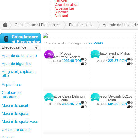
Chiuvete
Vase de toaleta
Accesorii bai
Bucatarie
Accesorii
Calculatoare si Electronice
Electrocasnice
Aparate de bucatarie
Calculatoare
si Electronice
Promotii similare adaugate de
evoMAG
Electrocasnice
Produs
Fierbator electric Philips
-12%
promo
Aparate de bucatarie
Calitate/Pret=Excelent!...
HD4...
0
0
1099.00
RON
221.87
RON
1249.00
221.87
Aparate frigorifice
0
0
Aragazuri, cuptoare,
plite
Aspiratoare
Cuptoare cu
microunde
Aparat de Cafea Delonghi
Espressor Delonghi EC152
promo
promo
auto...
Crema...
0
0
3830.05
RON
604.50
RON
3830.05
604.50
Masini de cusut
0
0
Masini de spalat
Masini de spalat vase
Uscatoare de rufe
Diverse