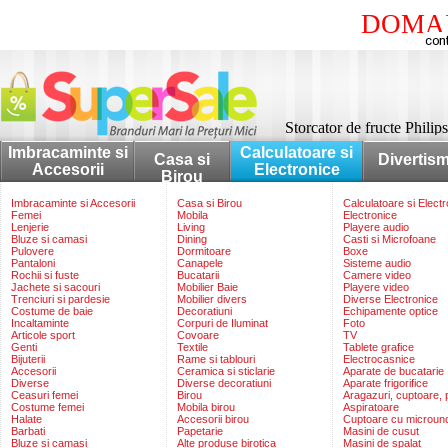
DOMAI
Storcator de fructe Phil
Imbracaminte si
Calculatoare si
Casa si
Divertis
Accesorii
Electronice
Birou
Imbracaminte si Accesorii
Casa si Birou
Calculatoare si Elect
Femei
Mobila
Electronice
Lenjerie
Living
Playere audio
Bluze si camasi
Dining
Casti si Microfoane
Pulovere
Dormitoare
Boxe
Pantaloni
Canapele
Sisteme audio
Rochii si fuste
Bucatarii
Camere video
Jachete si sacouri
Mobilier Baie
Playere video
Trenciuri si pardesie
Mobilier divers
Diverse Electronice
Costume de baie
Decoratiuni
Echipamente optice
Incaltaminte
Corpuri de Iluminat
Foto
Articole sport
Covoare
TV
Genti
Textile
Tablete grafice
Bijuterii
Rame si tablouri
Electrocasnice
Accesorii
Ceramica si sticlarie
Aparate de bucatarie
Diverse
Diverse decoratiuni
Aparate frigorifice
Ceasuri femei
Birou
Aragazuri, cuptoare, p
Costume femei
Mobila birou
Aspiratoare
Halate
Accesorii birou
Cuptoare cu microun
Barbati
Papetarie
Masini de cusut
Bluze si camasi
Alte produse birotica
Masini de spalat