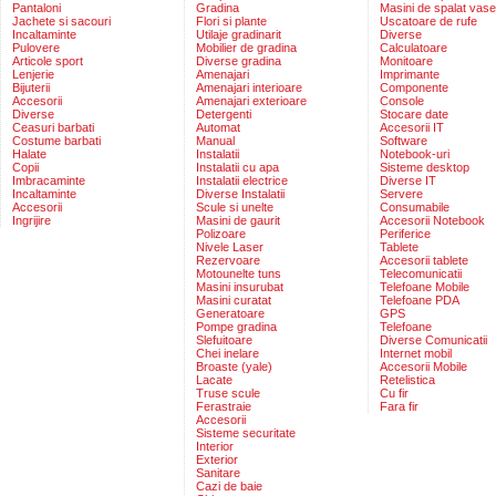
Pantaloni
Gradina
Masini de spalat vase
Jachete si sacouri
Flori si plante
Uscatoare de rufe
Incaltaminte
Utilaje gradinarit
Diverse
Pulovere
Mobilier de gradina
Calculatoare
Articole sport
Diverse gradina
Monitoare
Lenjerie
Amenajari
Imprimante
Bijuterii
Amenajari interioare
Componente
Accesorii
Amenajari exterioare
Console
Diverse
Detergenti
Stocare date
Ceasuri barbati
Automat
Accesorii IT
Costume barbati
Manual
Software
Halate
Instalatii
Notebook-uri
Copii
Instalatii cu apa
Sisteme desktop
Imbracaminte
Instalatii electrice
Diverse IT
Incaltaminte
Diverse Instalatii
Servere
Accesorii
Scule si unelte
Consumabile
Ingrijire
Masini de gaurit
Accesorii Notebook
Polizoare
Periferice
Nivele Laser
Tablete
Rezervoare
Accesorii tablete
Motounelte tuns
Telecomunicatii
Masini insurubat
Telefoane Mobile
Masini curatat
Telefoane PDA
Generatoare
GPS
Pompe gradina
Telefoane
Slefuitoare
Diverse Comunicatii
Chei inelare
Internet mobil
Broaste (yale)
Accesorii Mobile
Lacate
Retelistica
Truse scule
Cu fir
Ferastraie
Fara fir
Accesorii
Sisteme securitate
Interior
Exterior
Sanitare
Cazi de baie